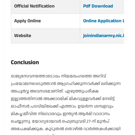
Official Notification
Pdf Download
Apply Online
Online Application Link
Website
joinindianarmy.nic.in
Conclusion
രാജ്യസേവനത്തോടൊപ്പം നിയമരംഗത്തെ അറിവ്
പ്രയോജനപ്പെടുത്താൻ ആഗ്രഹിക്കുന്നവർക്ക് ലഭിക്കുന്ന
അപൂർവ്വ അവസരമാണിത്. എഴുത്തുപരീക്ഷ
ഇല്ലാത്തതിനാൽ അക്കാദമിക് മികവുള്ളവർക്ക് നേരിട്ട്
ഓഫീസർ പദവിയിലേക്ക് എത്താം. ഉയർന്ന ശമ്പളവും
മികച്ച ജീവിത നിലവാരവും ഇന്ത്യൻ ആർമി വാഗ്ദാനം
ചെയ്യുന്നു. യോഗ്യരായവർ ഫെബ്രുവരി 27-ന് മുൻപ്
അപേക്ഷിക്കുക. കൂടുതൽ തൊഴിൽ വാർത്തകൾക്കായി