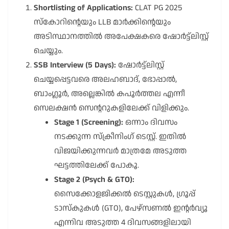
Shortlisting of Applications:
CLAT PG 2025
സ്കോറിന്റെയും LLB മാർക്കിന്റെയും
അടിസ്ഥാനത്തിൽ അപേക്ഷകരെ ഷോർട്ട്‌ലിസ്റ്റ്
ചെയ്യും.
SSB Interview (5 Days):
ഷോർട്ട്‌ലിസ്റ്റ്
ചെയ്യപ്പെട്ടവരെ അലഹബാദ്, ഭോപ്പാൽ,
ബാംഗ്ലൂർ, അല്ലെങ്കിൽ കപൂർത്തല എന്നീ
സെലക്ഷൻ സെന്ററുകളിലേക്ക് വിളിക്കും.
Stage 1 (Screening):
ഒന്നാം ദിവസം
നടക്കുന്ന സ്ക്രീനിംഗ് ടെസ്റ്റ്. ഇതിൽ
വിജയിക്കുന്നവർ മാത്രമേ അടുത്ത
ഘട്ടത്തിലേക്ക് പോകൂ.
Stage 2 (Psych & GTO):
സൈക്കോളജിക്കൽ ടെസ്റ്റുകൾ, ഗ്രൂപ്പ്
ടാസ്കുകൾ (GTO), പേഴ്സണൽ ഇന്റർവ്യൂ
എന്നിവ അടുത്ത 4 ദിവസങ്ങളിലായി