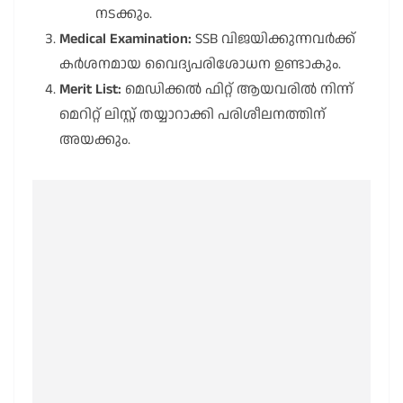
നടക്കും.
Medical Examination:
SSB വിജയിക്കുന്നവർക്ക്
കർശനമായ വൈദ്യപരിശോധന ഉണ്ടാകും.
Merit List:
മെഡിക്കൽ ഫിറ്റ് ആയവരിൽ നിന്ന്
മെറിറ്റ് ലിസ്റ്റ് തയ്യാറാക്കി പരിശീലനത്തിന്
അയക്കും.