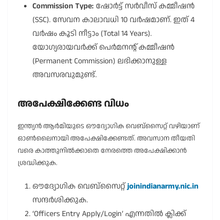
Commission Type:
ഷോർട്ട് സർവീസ് കമ്മീഷൻ
(SSC). സേവന കാലാവധി 10 വർഷമാണ്. ഇത് 4
വർഷം കൂടി നീട്ടാം (Total 14 Years).
യോഗ്യരായവർക്ക് പെർമനന്റ് കമ്മീഷൻ
(Permanent Commission) ലഭിക്കാനുള്ള
അവസരവുമുണ്ട്.
അപേക്ഷിക്കേണ്ട വിധം
ഇന്ത്യൻ ആർമിയുടെ ഔദ്യോഗിക വെബ്സൈറ്റ് വഴിയാണ്
ഓൺലൈനായി അപേക്ഷിക്കേണ്ടത്. അവസാന തീയതി
വരെ കാത്തുനിൽക്കാതെ നേരത്തെ അപേക്ഷിക്കാൻ
ശ്രദ്ധിക്കുക.
ഔദ്യോഗിക വെബ്സൈറ്റ്
joinindianarmy.nic.in
സന്ദർശിക്കുക.
‘Officers Entry Apply/Login’ എന്നതിൽ ക്ലിക്ക്