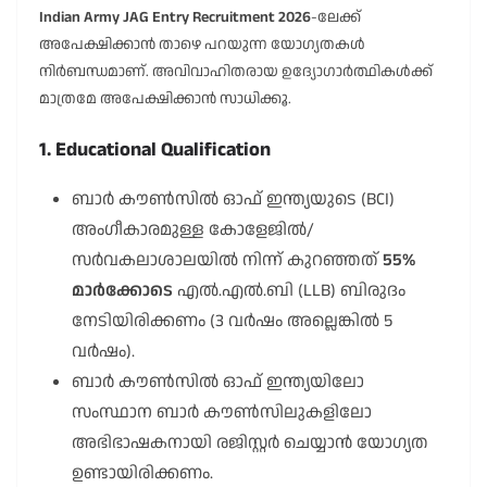
Indian Army JAG Entry Recruitment 2026
-ലേക്ക്
അപേക്ഷിക്കാൻ താഴെ പറയുന്ന യോഗ്യതകൾ
നിർബന്ധമാണ്. അവിവാഹിതരായ ഉദ്യോഗാർത്ഥികൾക്ക്
മാത്രമേ അപേക്ഷിക്കാൻ സാധിക്കൂ.
1. Educational Qualification
ബാർ കൗൺസിൽ ഓഫ് ഇന്ത്യയുടെ (BCI)
അംഗീകാരമുള്ള കോളേജിൽ/
സർവകലാശാലയിൽ നിന്ന് കുറഞ്ഞത്
55%
മാർക്കോടെ
എൽ.എൽ.ബി (LLB) ബിരുദം
നേടിയിരിക്കണം (3 വർഷം അല്ലെങ്കിൽ 5
വർഷം).
ബാർ കൗൺസിൽ ഓഫ് ഇന്ത്യയിലോ
സംസ്ഥാന ബാർ കൗൺസിലുകളിലോ
അഭിഭാഷകനായി രജിസ്റ്റർ ചെയ്യാൻ യോഗ്യത
ഉണ്ടായിരിക്കണം.