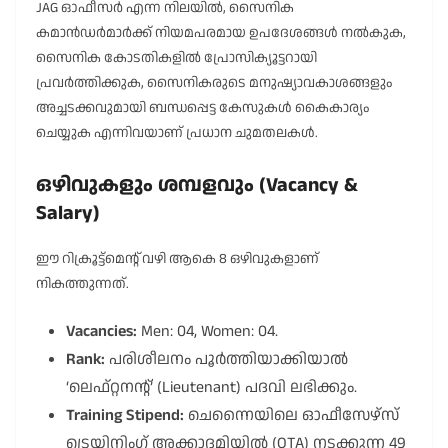
JAG ഓഫീസർ എന്ന നിലയിൽ, സൈനിക
കമാൻഡർമാർക്ക് നിയമപരമായ ഉപദേശങ്ങൾ നൽകുക,
സൈനിക കോടതികളിൽ പ്രോസിക്യൂട്ടറായി
പ്രവർത്തിക്കുക, സൈനികരുടെ മനുഷ്യാവകാശങ്ങളും
അച്ചടക്കവുമായി ബന്ധപ്പെട്ട കേസുകൾ കൈകാര്യം
ചെയ്യുക എന്നിവയാണ് പ്രധാന ചുമതലകൾ.
ഒഴിവുകളും ശമ്പളവും (Vacancy &
Salary)
ഈ റിക്രൂട്ട്മെന്റ് വഴി ആകെ 8 ഒഴിവുകളാണ്
നികത്തുന്നത്.
Vacancies:
Men: 04, Women: 04.
Rank:
പരിശീലനം പൂർത്തിയാക്കിയാൽ
‘ലെഫ്റ്റനന്റ്’ (Lieutenant) പദവി ലഭിക്കും.
Training Stipend:
ചെന്നൈയിലെ ഓഫീസേഴ്സ്
ട്രെയിനിംഗ് അക്കാദമിയിൽ (OTA) നടക്കുന്ന 49