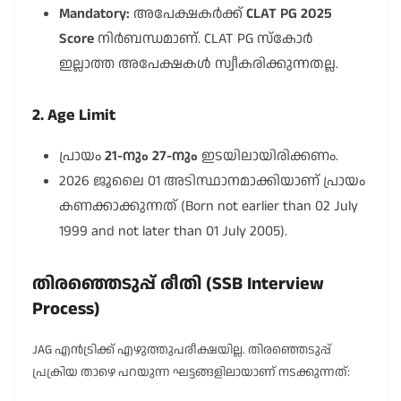
Mandatory:
അപേക്ഷകർക്ക്
CLAT PG 2025
Score
നിർബന്ധമാണ്. CLAT PG സ്കോർ
ഇല്ലാത്ത അപേക്ഷകൾ സ്വീകരിക്കുന്നതല്ല.
2. Age Limit
പ്രായം
21-നും 27-നും
ഇടയിലായിരിക്കണം.
2026 ജൂലൈ 01 അടിസ്ഥാനമാക്കിയാണ് പ്രായം
കണക്കാക്കുന്നത് (Born not earlier than 02 July
1999 and not later than 01 July 2005).
തിരഞ്ഞെടുപ്പ് രീതി (SSB Interview
Process)
JAG എൻട്രിക്ക് എഴുത്തുപരീക്ഷയില്ല. തിരഞ്ഞെടുപ്പ്
പ്രക്രിയ താഴെ പറയുന്ന ഘട്ടങ്ങളിലായാണ് നടക്കുന്നത്: