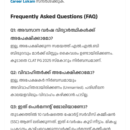
Career Lokam
സന്ദർശിക്കുക.
Frequently Asked Questions (FAQ)
Q1: അവസാന വർഷ വിദ്യാർത്ഥികൾക്ക്
അപേക്ഷിക്കാമോ?
ഇല്ല, അപേക്ഷിക്കുന്ന സമയത്ത് എൽ.എൽ.ബി
ബിരുദവും മാർക്ക് ലിസ്റ്റും കൈവശം ഉണ്ടായിരിക്കണം.
കൂടാതെ CLAT PG 2025 സ്കോറും നിർബന്ധമാണ്.
Q2: വിവാഹിതർക്ക് അപേക്ഷിക്കാമോ?
ഇല്ല, അപേക്ഷകർ നിർബന്ധമായും
അവിവാഹിതരായിരിക്കണം (Unmarried). പരിശീലന
കാലയളവിലും വിവാഹം കഴിക്കാൻ പാടില്ല.
Q3: ഇത് പെർമനന്റ് ജോലിയാണോ?
തുടക്കത്തിൽ 10 വർഷത്തെ ഷോർട്ട് സർവീസ് കമ്മീഷൻ
(SSC) ആണ് ലഭിക്കുന്നത്. ഇത് 4 വർഷം കൂടി നീട്ടാം. മികച്ച
പ്രകടനം കാഴ്ചവെക്കുന്നവർക്ക് പെർമനന്റ് കമ്മീഷൻ