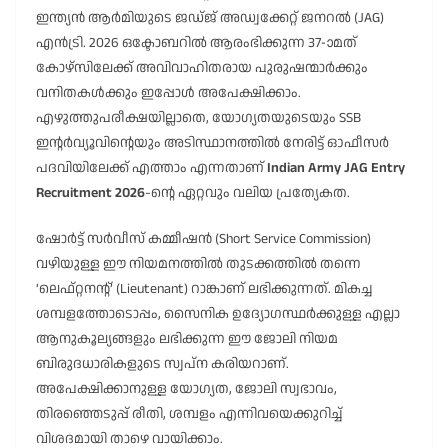
ഇന്ത്യൻ ആർമിയുടെ ജഡ്ജ് അഡ്വക്കേറ്റ് ജനറൽ (JAG)
എൻട്രി. 2026 ഒക്ടോബറിൽ ആരംഭിക്കുന്ന 37-ാമത്
കോഴ്സിലേക്ക് അവിവാഹിതരായ പുരുഷന്മാർക്കും
വനിതകൾക്കും ഇപ്പോൾ അപേക്ഷിക്കാം.
എഴുത്തുപരീക്ഷയില്ലാതെ, യോഗ്യതയുടെയും SSB
ഇൻ്റർവ്യൂവിൻ്റെയും അടിസ്ഥാനത്തിൽ നേരിട്ട് ഓഫീസർ
പദവിയിലേക്ക് എത്താം എന്നതാണ്
Indian Army JAG Entry
Recruitment 2026
-ൻ്റെ ഏറ്റവും വലിയ പ്രത്യേകത.
ഷോർട്ട് സർവീസ് കമ്മീഷൻ (Short Service Commission)
വഴിയുള്ള ഈ നിയമനത്തിൽ തുടക്കത്തിൽ തന്നെ
‘ലെഫ്റ്റനന്റ്’ (Lieutenant) റാങ്കാണ് ലഭിക്കുന്നത്. മികച്ച
ശമ്പളത്തോടൊപ്പം, സൈനിക ഉദ്യോഗസ്ഥർക്കുള്ള എല്ലാ
ആനുകൂല്യങ്ങളും ലഭിക്കുന്ന ഈ ജോലി നിയമ
ബിരുദധാരികളുടെ സ്വപ്ന കരിയറാണ്.
അപേക്ഷിക്കാനുള്ള യോഗ്യത, ജോലി സ്വഭാവം,
തിരഞ്ഞെടുപ്പ് രീതി, ശമ്പളം എന്നിവയെക്കുറിച്ച്
വിശദമായി താഴെ വായിക്കാം.