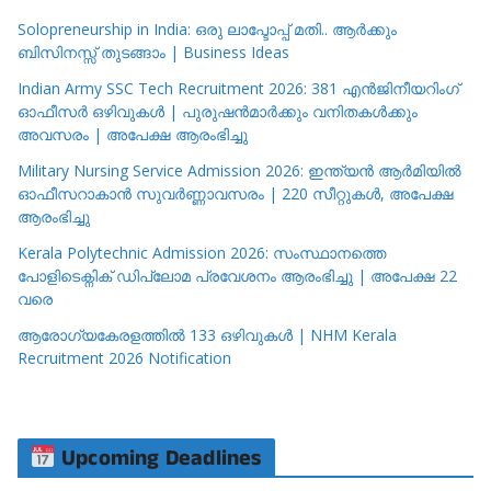
Solopreneurship in India: ഒരു ലാപ്ടോപ്പ് മതി.. ആർക്കും
ബിസിനസ്സ് തുടങ്ങാം | Business Ideas
Indian Army SSC Tech Recruitment 2026: 381 എൻജിനീയറിംഗ്
ഓഫീസർ ഒഴിവുകൾ | പുരുഷൻമാർക്കും വനിതകൾക്കും
അവസരം | അപേക്ഷ ആരംഭിച്ചു
Military Nursing Service Admission 2026: ഇന്ത്യൻ ആർമിയിൽ
ഓഫീസറാകാൻ സുവർണ്ണാവസരം | 220 സീറ്റുകൾ, അപേക്ഷ
ആരംഭിച്ചു
Kerala Polytechnic Admission 2026: സംസ്ഥാനത്തെ
പോളിടെക്നിക് ഡിപ്ലോമ പ്രവേശനം ആരംഭിച്ചു | അപേക്ഷ 22
വരെ
ആരോഗ്യകേരളത്തിൽ 133 ഒഴിവുകൾ | NHM Kerala
Recruitment 2026 Notification
Upcoming Deadlines