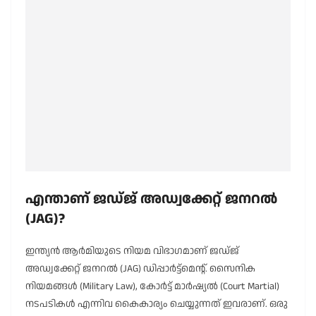
എന്താണ് ജഡ്ജ് അഡ്വക്കേറ്റ് ജനറൽ
(JAG)?
ഇന്ത്യൻ ആർമിയുടെ നിയമ വിഭാഗമാണ് ജഡ്ജ്
അഡ്വക്കേറ്റ് ജനറൽ (JAG) ഡിപ്പാർട്ട്മെന്റ്. സൈനിക
നിയമങ്ങൾ (Military Law), കോർട്ട് മാർഷ്യൽ (Court Martial)
നടപടികൾ എന്നിവ കൈകാര്യം ചെയ്യുന്നത് ഇവരാണ്. ഒരു