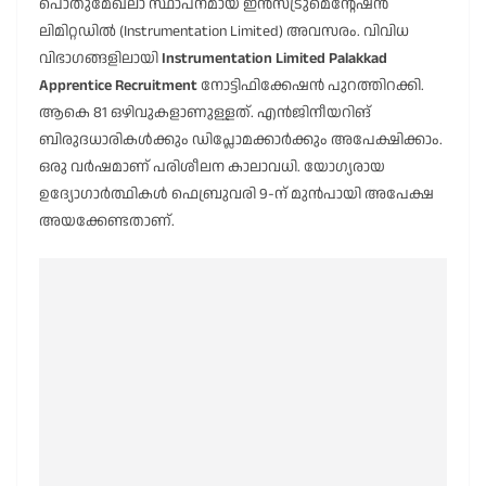
പൊതുമേഖലാ സ്ഥാപനമായ ഇൻസ്ട്രുമെന്റേഷൻ
ലിമിറ്റഡിൽ (Instrumentation Limited) അവസരം. വിവിധ
വിഭാഗങ്ങളിലായി
Instrumentation Limited Palakkad
Apprentice Recruitment
നോട്ടിഫിക്കേഷൻ പുറത്തിറക്കി.
ആകെ 81 ഒഴിവുകളാണുള്ളത്. എൻജിനീയറിങ്
ബിരുദധാരികൾക്കും ഡിപ്ലോമക്കാർക്കും അപേക്ഷിക്കാം.
ഒരു വർഷമാണ് പരിശീലന കാലാവധി. യോഗ്യരായ
ഉദ്യോഗാർത്ഥികൾ ഫെബ്രുവരി 9-ന് മുൻപായി അപേക്ഷ
അയക്കേണ്ടതാണ്.