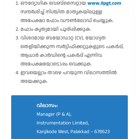
ഔദ്യോഗിക വെബ്സൈറ്റായ
www.ilpgt.com
സന്ദർശിച്ച് നിശ്ചിത മാതൃകയിലുള്ള
അപേക്ഷാ ഫോം ഡൗൺലോഡ് ചെയ്യുക.
ഫോം കൃത്യമായി പൂരിപ്പിക്കുക.
വിശദമായ ബയോഡാറ്റ (CV), യോഗ്യത
തെളിയിക്കുന്ന സർട്ടിഫിക്കറ്റുകളുടെ പകർപ്പ്,
ആധാർ കാർഡിന്റെ പകർപ്പ് എന്നിവ
അപേക്ഷയോടൊപ്പം വെക്കുക.
ഇവയെല്ലാം താഴെ പറയുന്ന വിലാസത്തിൽ
അയക്കുക.
വിലാസം:
Manager (P & A),
Instrumentation Limited,
Kanjikode West, Palakkad – 678623