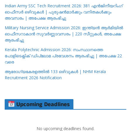
Indian Army SSC Tech Recruitment 2026: 381 എൻജിനീയറിംഗ്
ഓഫീസർ ഒഴിവുകൾ | പുരുഷൻമാർക്കും വനിതകൾക്കും
അവസരം | അപേക്ഷ ആരംഭിച്ചു
Military Nursing Service Admission 2026: ഇന്ത്യൻ ആർമിയിൽ
ഓഫീസറാകാൻ സുവർണ്ണാവസരം | 220 സീറ്റുകൾ, അപേക്ഷ
ആരംഭിച്ചു
Kerala Polytechnic Admission 2026: സംസ്ഥാനത്തെ
പോളിടെക്നിക് ഡിപ്ലോമ പ്രവേശനം ആരംഭിച്ചു | അപേക്ഷ 22
വരെ
ആരോഗ്യകേരളത്തിൽ 133 ഒഴിവുകൾ | NHM Kerala
Recruitment 2026 Notification
Upcoming Deadlines
No upcoming deadlines found.