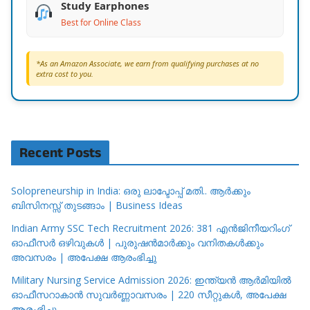
Study Earphones
Best for Online Class
*As an Amazon Associate, we earn from qualifying purchases at no
extra cost to you.
Recent Posts
Solopreneurship in India: ഒരു ലാപ്ടോപ്പ് മതി.. ആർക്കും
ബിസിനസ്സ് തുടങ്ങാം | Business Ideas
Indian Army SSC Tech Recruitment 2026: 381 എൻജിനീയറിംഗ്
ഓഫീസർ ഒഴിവുകൾ | പുരുഷൻമാർക്കും വനിതകൾക്കും
അവസരം | അപേക്ഷ ആരംഭിച്ചു
Military Nursing Service Admission 2026: ഇന്ത്യൻ ആർമിയിൽ
ഓഫീസറാകാൻ സുവർണ്ണാവസരം | 220 സീറ്റുകൾ, അപേക്ഷ
ആരംഭിച്ചു