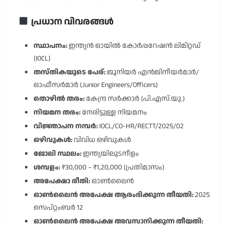
പ്രധാന വിവരങ്ങൾ
സ്ഥാപനം:
ഇന്ത്യൻ ഓയിൽ കോർപ്പറേഷൻ ലിമിറ്റഡ്
(IOCL)
തസ്തികയുടെ പേര്:
ജൂനിയർ എൻജിനീയർമാർ/
ഓഫീസർമാർ (Junior Engineers/Officers)
തൊഴിൽ തരം:
കേന്ദ്ര സർക്കാർ (പി.എസ്.യു.)
നിയമന തരം:
നേരിട്ടുള്ള നിയമനം
വിജ്ഞാപന നമ്പർ:
IOCL/CO-HR/RECTT/2025/02
ഒഴിവുകൾ:
വിവിധ ഒഴിവുകൾ
ജോലി സ്ഥലം:
ഇന്ത്യയിലുടനീളം
ശമ്പളം:
₹30,000 – ₹1,20,000 (പ്രതിമാസം)
അപേക്ഷാ രീതി:
ഓൺലൈൻ
ഓൺലൈൻ അപേക്ഷ ആരംഭിക്കുന്ന തീയതി:
2025
സെപ്റ്റംബർ 12
ഓൺലൈൻ അപേക്ഷ അവസാനിക്കുന്ന തീയതി: