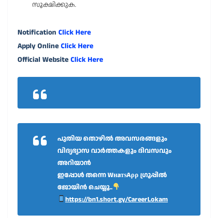
സൂക്ഷിക്കുക.
Notification
Click Here
Apply Online
Click Here
Official Website
Click Here
പുതിയ തൊഴിൽ അവസരങ്ങളും
വിദ്യഭ്യാസ വാർത്തകളും ദിവസവും
അറിയാൻ
ഇപ്പോൾ തന്നെ WнaтѕAρρ ഗ്രൂപ്പിൽ
ജോയിൻ ചെയ്യൂ..
https://bn1.short.gy/CareerLokam