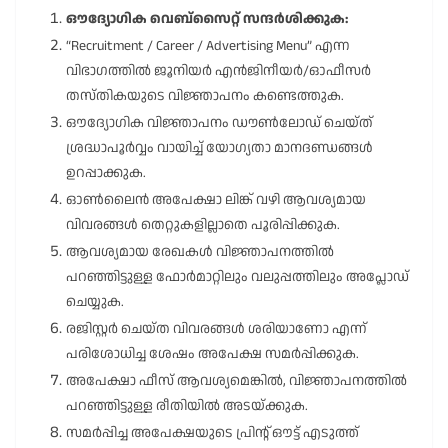
ഔദ്യോഗിക വെബ്സൈറ്റ് സന്ദർശിക്കുക:
“Recruitment / Career / Advertising Menu” എന്ന
വിഭാഗത്തിൽ ജൂനിയർ എൻജിനീയർ/ഓഫീസർ
തസ്തികയുടെ വിജ്ഞാപനം കണ്ടെത്തുക.
ഔദ്യോഗിക വിജ്ഞാപനം ഡൗൺലോഡ് ചെയ്ത്
ശ്രദ്ധാപൂർവ്വം വായിച്ച് യോഗ്യതാ മാനദണ്ഡങ്ങൾ
ഉറപ്പാക്കുക.
ഓൺലൈൻ അപേക്ഷാ ലിങ്ക് വഴി ആവശ്യമായ
വിവരങ്ങൾ തെറ്റുകളില്ലാതെ പൂരിപ്പിക്കുക.
ആവശ്യമായ രേഖകൾ വിജ്ഞാപനത്തിൽ
പറഞ്ഞിട്ടുള്ള ഫോർമാറ്റിലും വലുപ്പത്തിലും അപ്ലോഡ്
ചെയ്യുക.
രജിസ്റ്റർ ചെയ്ത വിവരങ്ങൾ ശരിയാണോ എന്ന്
പരിശോധിച്ച ശേഷം അപേക്ഷ സമർപ്പിക്കുക.
അപേക്ഷാ ഫീസ് ആവശ്യമെങ്കിൽ, വിജ്ഞാപനത്തിൽ
പറഞ്ഞിട്ടുള്ള രീതിയിൽ അടയ്ക്കുക.
സമർപ്പിച്ച അപേക്ഷയുടെ പ്രിൻ്റ് ഔട്ട് എടുത്ത്