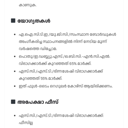
കാണുക.
യോഗ്യതകൾ
എ.ഐ.സി.ടി.ഇ./യു.ജി.സി./സംസ്ഥാന ബോർഡുകൾ
അംഗീകരിച്ച സ്ഥാപനങ്ങളിൽ നിന്ന് നേടിയ മൂന്ന്
വർഷത്തെ ഡിപ്ലോമ.
പൊതു/ഇ.ഡബ്ല്യു.എസ്./ഒ.ബി.സി.-എൻ.സി.എൽ.
വിഭാഗക്കാർക്ക് കുറഞ്ഞത് 65% മാർക്ക്.
എസ്.സി./എസ്.ടി./ഭിന്നശേഷി വിഭാഗക്കാർക്ക്
കുറഞ്ഞത് 55% മാർക്ക്.
ഇത് ഫുൾ-ടൈം റെഗുലർ കോഴ്സ് ആയിരിക്കണം.
അപേക്ഷാ ഫീസ്
എസ്.സി./എസ്.ടി./ഭിന്നശേഷി വിഭാഗക്കാർക്ക്:
ഫീസില്ല