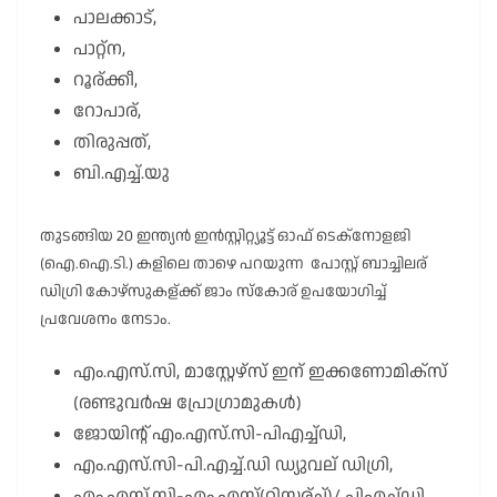
പാലക്കാട്,
പാറ്റ്ന,
റൂര്ക്കീ,
റോപാര്,
തിരുപ്പത്,
ബി.എച്ച്.യു
തുടങ്ങിയ 20 ഇന്ത്യൻ ഇൻസ്റ്റിറ്റ്യൂട്ട് ഓഫ് ടെക്നോളജി
(ഐ.ഐ.ടി.) കളിലെ താഴെ പറയുന്ന പോസ്റ്റ് ബാച്ചിലര്
ഡിഗ്രി കോഴ്സുകള്ക്ക് ജാം സ്കോര് ഉപയോഗിച്ച്
പ്രവേശനം നേടാം.
എം.എസ്.സി, മാസ്റ്റേഴ്സ് ഇന് ഇക്കണോമിക്സ്
(രണ്ടുവർഷ പ്രോഗ്രാമുകൾ)
ജോയിന്റ് എം.എസ്.സി-പിഎച്ച്ഡി,
എം.എസ്.സി-പി.എച്ച്.ഡി ഡ്യുവല് ഡിഗ്രി,
എം.എസ്.സി-എം.എസ്(റിസര്ച്ച്)/ പിഎച്ച്ഡി