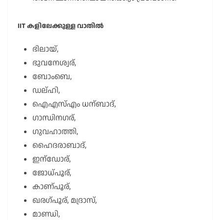
IIT കളിലേക്കുള്ള വാതിൽ
ഭിലായ്,
ഭുവനേശ്വര്,
ബോംബെ,
ഡല്ഹി,
ഐഎസ്എം ധന്ബാദ്,
ഗാന്ധിനഗര്,
ഗുവഹാത്തി,
ഹൈദരാബാദ്,
ഇന്ഡോര്,
ജോധ്പൂര്,
കാണ്പൂര്,
ഖരഗ്പൂര്, മദ്രാസ്,
മാണ്ഡി,