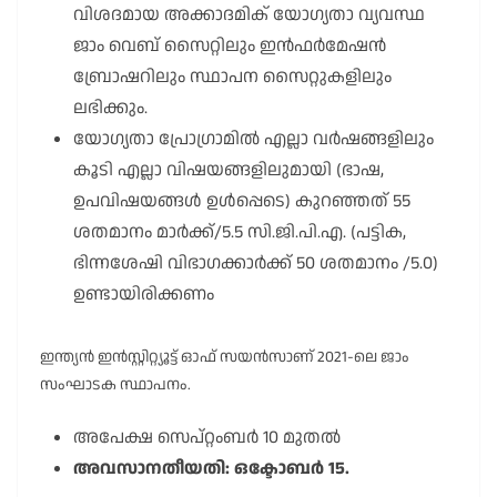
വിശദമായ അക്കാദമിക് യോഗ്യതാ വ്യവസ്ഥ
ജാം വെബ് സൈറ്റിലും ഇൻഫർമേഷൻ
ബ്രോഷറിലും സ്ഥാപന സൈറ്റുകളിലും
ലഭിക്കും.
യോഗ്യതാ പ്രോഗ്രാമിൽ എല്ലാ വർഷങ്ങളിലും
കൂടി എല്ലാ വിഷയങ്ങളിലുമായി (ഭാഷ,
ഉപവിഷയങ്ങൾ ഉൾപ്പെടെ) കുറഞ്ഞത് 55
ശതമാനം മാർക്ക്/5.5 സി.ജി.പി.എ. (പട്ടിക,
ഭിന്നശേഷി വിഭാഗക്കാർക്ക് 50 ശതമാനം /5.0)
ഉണ്ടായിരിക്കണം
ഇന്ത്യൻ ഇൻസ്റ്റിറ്റ്യൂട്ട് ഓഫ് സയൻസാണ് 2021-ലെ ജാം
സംഘാടക സ്ഥാപനം.
അപേക്ഷ സെപ്റ്റംബർ 10 മുതൽ
അവസാനതീയതി: ഒക്ടോബർ 15.