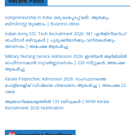
Recent Posts
Solopreneurship in India: ഒരു ലാപ്ടോപ്പ് മതി.. ആർക്കും
ബിസിനസ്സ് തുടങ്ങാം | Business Ideas
Indian Army SSC Tech Recruitment 2026: 381 എൻജിനീയറിംഗ്
ഓഫീസർ ഒഴിവുകൾ | പുരുഷൻമാർക്കും വനിതകൾക്കും
അവസരം | അപേക്ഷ ആരംഭിച്ചു
Military Nursing Service Admission 2026: ഇന്ത്യൻ ആർമിയിൽ
ഓഫീസറാകാൻ സുവർണ്ണാവസരം | 220 സീറ്റുകൾ, അപേക്ഷ
ആരംഭിച്ചു
Kerala Polytechnic Admission 2026: സംസ്ഥാനത്തെ
പോളിടെക്നിക് ഡിപ്ലോമ പ്രവേശനം ആരംഭിച്ചു | അപേക്ഷ 22
വരെ
ആരോഗ്യകേരളത്തിൽ 133 ഒഴിവുകൾ | NHM Kerala
Recruitment 2026 Notification