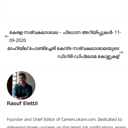
കേരള സര്വകലാശാല – പ്രധാന അറിയിപ്പുകൾ- 11-
09-2020
മാഹിയില് പോണ്ടിച്ചേരി കേന്ദ്ര സര്വകലാശാലയുടെ
ഡിഗ്രി-ഡിപ്ലോമ കോഴ്സുകള്
Raouf Elettil
Founder and Chief Editor of CareerLokam.com. Dedicated to
delivering timely updates on the latest job notifications, exam