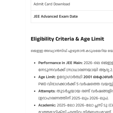
Admit Card Download
JEE Advanced Exam Date
Eligibility Criteria & Age Limit
ജെഇഇ അഡ്വാൻസ്ഡ് എഴുതാൻ കടുപ്പമേറിയ യോഗ
Performance in JEE Main:
2026-ലെ ജെഇഇ 
നേടുന്നവർക്ക് (സാധാരണയായി ആദ്യ 2.5
Age Limit:
ഉദ്യോഗാർത്ഥി
2001 ഒക്ടോബ
PWD വിഭാഗക്കാർക്ക് 5 വർഷത്തെ വയസ്സി
Attempts:
തുടർച്ചയായ രണ്ട് വർഷങ്ങള
(ഉദാഹരണത്തിന് 2025-ലും 2026-ലും).
Academic:
2025-ലോ 2026-ലോ പ്ലസ് ടു (Cl
മാത്തമാറ്റിക്സ് എന്നിവ നിർബന്ധമാണ്.