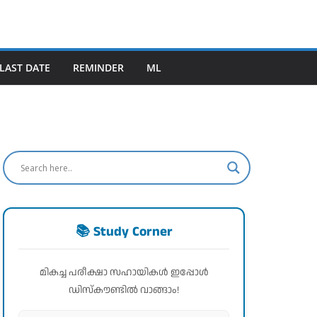
LAST DATE
REMINDER
ML
📚 Study Corner
മികച്ച പരീക്ഷാ സഹായികൾ ഇപ്പോൾ
ഡിസ്കൗണ്ടിൽ വാങ്ങാം!