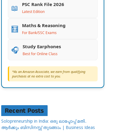
PSC Rank File 2026
📖
Latest Edition
Maths & Reasoning
🧮
For Bank/SSC Exams
Study Earphones
🎧
Best for Online Class
*As an Amazon Associate, we earn from qualifying
purchases at no extra cost to you.
Recent Posts
Solopreneurship in India: ഒരു ലാപ്ടോപ്പ് മതി..
ആർക്കും ബിസിനസ്സ് തുടങ്ങാം | Business Ideas