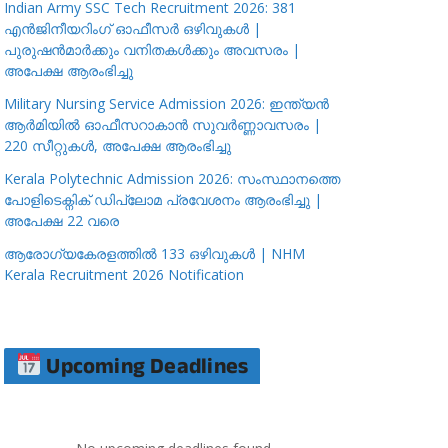
Indian Army SSC Tech Recruitment 2026: 381
എൻജിനീയറിംഗ് ഓഫീസർ ഒഴിവുകൾ |
പുരുഷൻമാർക്കും വനിതകൾക്കും അവസരം |
അപേക്ഷ ആരംഭിച്ചു
Military Nursing Service Admission 2026: ഇന്ത്യൻ
ആർമിയിൽ ഓഫീസറാകാൻ സുവർണ്ണാവസരം |
220 സീറ്റുകൾ, അപേക്ഷ ആരംഭിച്ചു
Kerala Polytechnic Admission 2026: സംസ്ഥാനത്തെ
പോളിടെക്നിക് ഡിപ്ലോമ പ്രവേശനം ആരംഭിച്ചു |
അപേക്ഷ 22 വരെ
ആരോഗ്യകേരളത്തിൽ 133 ഒഴിവുകൾ | NHM
Kerala Recruitment 2026 Notification
Upcoming Deadlines