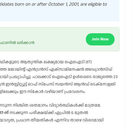
didates born on or after October 1, 2001, are eligible to
Join Now
 ഫോണിൽ ലഭിക്കാൻ
ത്ഥികളുടെ ആത്യന്തിക ലക്ഷ്യമായ ഐഐടി (IIT)
ർഷത്തെ ജോയിന്റ് എൻട്രൻസ് എക്സാമിനേഷൻ അഡ്വാൻസ്ഡ്
ി പ്രഖ്യാപിച്ചു. പാലക്കാട് ഐഐടി ഉൾപ്പെടെ രാജ്യത്തെ 23
ഇൻസ്റ്റിറ്റ്യൂട്ട് ഓഫ് സ്പേസ് സയൻസ് ആൻഡ് ടെക്നോളജി
ങ്ങളിലേക്കും ഈ സ്കോർ വഴിയാണ് പ്രവേശനം.
ുന്ന നിശ്ചിത ശതമാനം വിദ്യാർത്ഥികൾക്ക് മാത്രമേ
17-ന്
നടക്കുന്ന പരീക്ഷയ്ക്ക് ഏപ്രിൽ 6 മുതൽ
ഗ്യത, പ്രധാന തീയതികൾ എന്നിവ താഴെ വിശദമായി