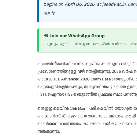
begins on
April 06, 2026
, at
jeeadv.ac.in
. Can
apply.
📲 Join our WhatsApp Group
ഏറ്റവും പുതിയ വിദ്യഭ്യാസ-തൊഴിൽ വാർത്തകൾ
എൻജിനീയറിംഗ് പഠനം സ്വപ്നം കാണുന്ന വിദ്യാർ
പ്രവേശനത്തിനുള്ള വഴി തെളിയുന്നു. 2026 വ
അഥവാ
JEE Advanced 2026 Exam Date
ഔദ്യോഗികമായ
ഐഐടികളിലേക്കും, തിരുവനന്തപുരത്തെ ഇന്ത്യൻ 
(IIST), ഐസർ (IISER) തുടങ്ങിയ പ്രമുഖ സ്ഥാപന
ജെഇഇ മെയിൻ (JEE Main) പരീക്ഷയിൽ യോഗ്യത നേട
അഡ്വാൻസ്ഡ് എഴുതാൻ അവസരം ലഭിക്കൂ.
മെയ് 
ഓൺലൈനായി അപേക്ഷിക്കാം. പരീക്ഷാ ഘടന, യോ
നൽകുന്നു.