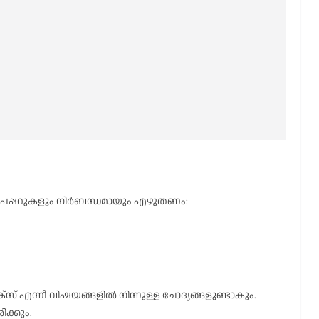
്ട് പേപ്പറുകളും നിർബന്ധമായും എഴുതണം:
്റിക്സ് എന്നീ വിഷയങ്ങളിൽ നിന്നുള്ള ചോദ്യങ്ങളുണ്ടാകും.
ിക്കും.