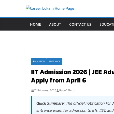
Skip
to
content
HOME
ABOUT
CONTACT US
EDUCAT
EDUCATION
ENTRANCE
IIT Admission 2026 | JEE A
Apply from April 6
17 February, 2026
Raouf Elettil
Quick Summary:
The official notification for
J
entrance exam for admission to IITs, IIST, and