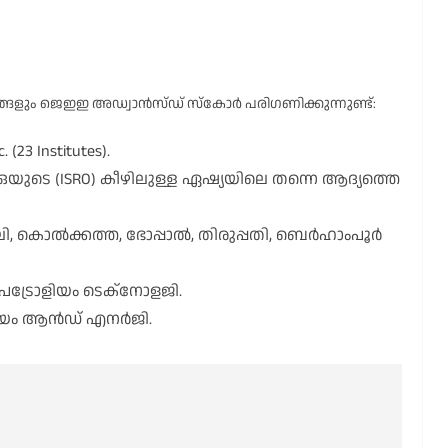
്ങളും ജെഇഇ അഡ്വാൻസ്ഡ് സ്കോർ പരിഗണിക്കുന്നുണ്ട്:
. (23 Institutes).
 (ISRO) കീഴിലുള്ള ഏഷ്യയിലെ തന്നെ ആദ്യത്തെ
, കൊൽക്കത്ത, ഭോപ്പാൽ, തിരുപ്പതി, ബെർഹാംപൂർ
ഓഫ് പെട്രോളിയം ടെക്നോളജി.
ട്രോളിയം ആൻഡ് എനർജി.