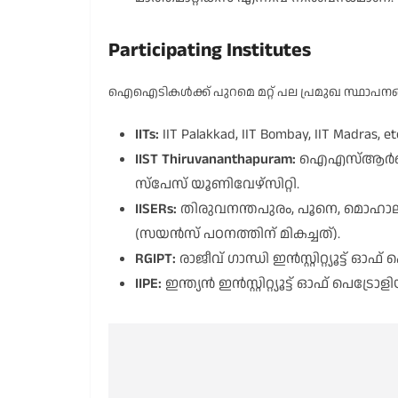
Participating Institutes
ഐഐടികൾക്ക് പുറമെ മറ്റ് പല പ്രമുഖ സ്ഥാപനങ
IITs:
IIT Palakkad, IIT Bombay, IIT Madras, etc
IIST Thiruvananthapuram:
ഐഎസ്ആർഒയുടെ
സ്പേസ് യൂണിവേഴ്സിറ്റി.
IISERs:
തിരുവനന്തപുരം, പൂനെ, മൊഹാലി
(സയൻസ് പഠനത്തിന് മികച്ചത്).
RGIPT:
രാജീവ് ഗാന്ധി ഇൻസ്റ്റിറ്റ്യൂട്ട് 
IIPE:
ഇന്ത്യൻ ഇൻസ്റ്റിറ്റ്യൂട്ട് ഓഫ് പെ