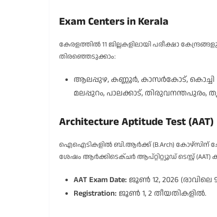
Exam Centers in Kerala
കേരളത്തിൽ 11 ജില്ലകളിലായി പരീക്ഷാ കേന്ദ്രങ്ങ
തിരഞ്ഞെടുക്കാം:
ആലപ്പുഴ, കണ്ണൂർ, കാസർകോട്, കൊച്ചി 
മലപ്പുറം, പാലക്കാട്, തിരുവനന്തപുരം, തൃ
Architecture Aptitude Test (AAT)
ഐഐടികളിൽ ബി.ആർക്ക് (B.Arch) കോഴ്സിന് 
ശേഷം ആർക്കിടെക്ചർ ആപ്റ്റിറ്റ്യൂഡ് ടെസ്റ്റ് (AA
AAT Exam Date:
ജൂൺ 12, 2026 (രാവിലെ 
Registration:
ജൂൺ 1, 2 തീയതികളിൽ.