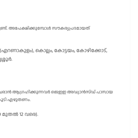
ളുണ്ട്. അപേക്ഷിക്കുമ്പോൾ സൗകര്യപ്രദമായത്
(എറണാകുളം), കൊല്ലം, കോട്ടയം, കോഴിക്കോട്,
ശ്ശൂർ.
ചേരാൻ ആഗ്രഹിക്കുന്നവർ ജെഇഇ അഡ്വാൻസ്ഡ് പാസായ
T) കൂടി എഴുതണം.
9 മുതൽ 12 വരെ).