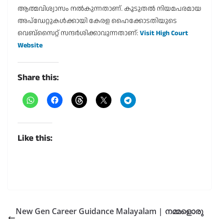
ആത്മവിശ്വാസം നൽകുന്നതാണ്. കൂടുതൽ നിയമപരമായ
അപ്‌ഡേറ്റുകൾക്കായി കേരള ഹൈക്കോടതിയുടെ
വെബ്സൈറ്റ് സന്ദർശിക്കാവുന്നതാണ്:
Visit High Court
Website
Share this:
Like this:
New Gen Career Guidance Malayalam | നമ്മളൊരു