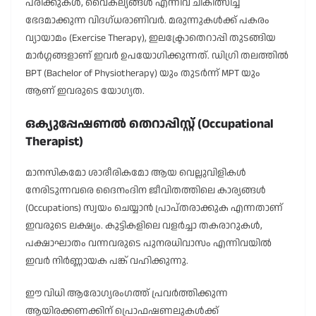
പരിക്കുകൾ, വൈകല്യങ്ങൾ എന്നിവ ചികിത്സിച്ച്
ഭേദമാക്കുന്ന വിദഗ്ധരാണിവർ. മരുന്നുകൾക്ക് പകരം
വ്യായാമം (Exercise Therapy), ഇലക്ട്രോതെറാപ്പി തുടങ്ങിയ
മാർഗ്ഗങ്ങളാണ് ഇവർ ഉപയോഗിക്കുന്നത്. ഡിഗ്രി തലത്തിൽ
BPT (Bachelor of Physiotherapy) യും തുടർന്ന് MPT യും
ആണ് ഇവരുടെ യോഗ്യത.
ഒക്യുപ്പേഷണൽ തെറാപ്പിസ്റ്റ് (Occupational
Therapist)
മാനസികമോ ശാരീരികമോ ആയ വെല്ലുവിളികൾ
നേരിടുന്നവരെ ദൈനംദിന ജീവിതത്തിലെ കാര്യങ്ങൾ
(Occupations) സ്വയം ചെയ്യാൻ പ്രാപ്തരാക്കുക എന്നതാണ്
ഇവരുടെ ലക്ഷ്യം. കുട്ടികളിലെ വളർച്ചാ തകരാറുകൾ,
പക്ഷാഘാതം വന്നവരുടെ പുനരധിവാസം എന്നിവയിൽ
ഇവർ നിർണ്ണായക പങ്ക് വഹിക്കുന്നു.
ഈ വിധി ആരോഗ്യരംഗത്ത് പ്രവർത്തിക്കുന്ന
ആയിരക്കണക്കിന് പ്രൊഫഷണലുകൾക്ക്