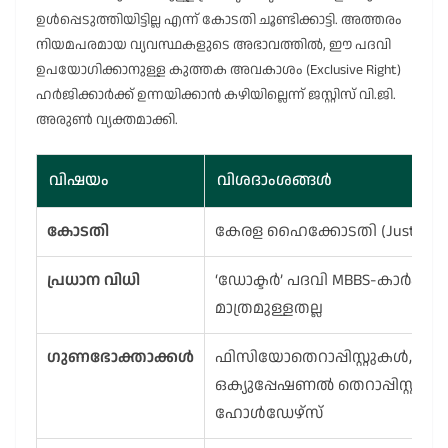
ഉൾപ്പെടുത്തിയിട്ടില്ല എന്ന് കോടതി ചൂണ്ടിക്കാട്ടി. അത്തരം
നിയമപരമായ വ്യവസ്ഥകളുടെ അഭാവത്തിൽ, ഈ പദവി
ഉപയോഗിക്കാനുള്ള കുത്തക അവകാശം (Exclusive Right)
ഹർജിക്കാർക്ക് ഉന്നയിക്കാൻ കഴിയില്ലെന്ന് ജസ്റ്റിസ് വി.ജി.
അരുൺ വ്യക്തമാക്കി.
വിഷയം
വിശദാംശങ്ങൾ
കോടതി
കേരള ഹൈക്കോടതി (Justice V.G
പ്രധാന വിധി
‘ഡോക്ടർ’ പദവി MBBS-കാർക്ക്
മാത്രമുള്ളതല്ല
ഗുണഭോക്താക്കൾ
ഫിസിയോതെറാപ്പിസ്റ്റുകൾ,
ഒക്യുപ്പേഷണൽ തെറാപ്പിസ്റ്റുക
ഹോൾഡേഴ്സ്