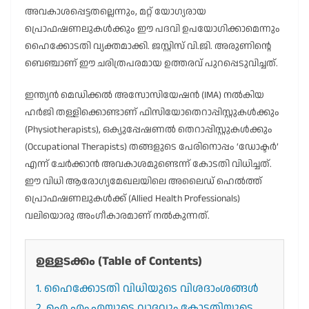
അവകാശപ്പെട്ടതല്ലെന്നും, മറ്റ് യോഗ്യരായ
പ്രൊഫഷണലുകൾക്കും ഈ പദവി ഉപയോഗിക്കാമെന്നും
ഹൈക്കോടതി വ്യക്തമാക്കി. ജസ്റ്റിസ് വി.ജി. അരുണിന്റെ
ബെഞ്ചാണ് ഈ ചരിത്രപരമായ ഉത്തരവ് പുറപ്പെടുവിച്ചത്.
ഇന്ത്യൻ മെഡിക്കൽ അസോസിയേഷൻ (IMA) നൽകിയ
ഹർജി തള്ളിക്കൊണ്ടാണ് ഫിസിയോതെറാപ്പിസ്റ്റുകൾക്കും
(Physiotherapists), ഒക്യുപ്പേഷണൽ തെറാപ്പിസ്റ്റുകൾക്കും
(Occupational Therapists) തങ്ങളുടെ പേരിനൊപ്പം ‘ഡോക്ടർ’
എന്ന് ചേർക്കാൻ അവകാശമുണ്ടെന്ന് കോടതി വിധിച്ചത്.
ഈ വിധി ആരോഗ്യമേഖലയിലെ അലൈഡ് ഹെൽത്ത്
പ്രൊഫഷണലുകൾക്ക് (Allied Health Professionals)
വലിയൊരു അംഗീകാരമാണ് നൽകുന്നത്.
ഉള്ളടക്കം (Table of Contents)
1. ഹൈക്കോടതി വിധിയുടെ വിശദാംശങ്ങൾ
2. ഐ.എം.എയുടെ വാദവും കോടതിയുടെ