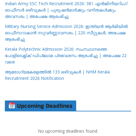
Indian Army SSC Tech Recruitment 2026: 381 എൻജിനീയറിംഗ്
ഓഫീസർ ഒഴിവുകൾ | പുരുഷൻമാർക്കും വനിതകൾക്കും
അവസരം | അപേക്ഷ ആരംഭിച്ചു
Military Nursing Service Admission 2026: ഇന്ത്യൻ ആർമിയിൽ
ഓഫീസറാകാൻ സുവർണ്ണാവസരം | 220 സീറ്റുകൾ, അപേക്ഷ
ആരംഭിച്ചു
Kerala Polytechnic Admission 2026: സംസ്ഥാനത്തെ
പോളിടെക്നിക് ഡിപ്ലോമ പ്രവേശനം ആരംഭിച്ചു | അപേക്ഷ 22
വരെ
ആരോഗ്യകേരളത്തിൽ 133 ഒഴിവുകൾ | NHM Kerala
Recruitment 2026 Notification
Upcoming Deadlines
No upcoming deadlines found.