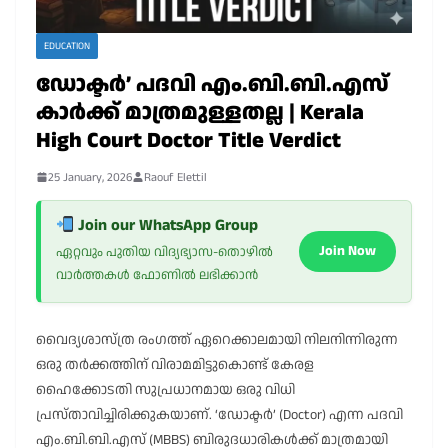
EDUCATION
ഡോക്ടർ’ പദവി എം.ബി.ബി.എസ്
കാർക്ക് മാത്രമുള്ളതല്ല | Kerala
High Court Doctor Title Verdict
25 January, 2026
Raouf Elettil
Join our WhatsApp Group
Join Now
ഏറ്റവും പുതിയ വിദ്യഭ്യാസ-തൊഴിൽ
വാർത്തകൾ ഫോണിൽ ലഭിക്കാൻ
വൈദ്യശാസ്ത്ര രംഗത്ത് ഏറെക്കാലമായി നിലനിന്നിരുന്ന
ഒരു തർക്കത്തിന് വിരാമമിട്ടുകൊണ്ട് കേരള
ഹൈക്കോടതി സുപ്രധാനമായ ഒരു വിധി
പ്രസ്താവിച്ചിരിക്കുകയാണ്. ‘ഡോക്ടർ’ (Doctor) എന്ന പദവി
എം.ബി.ബി.എസ് (MBBS) ബിരുദധാരികൾക്ക് മാത്രമായി