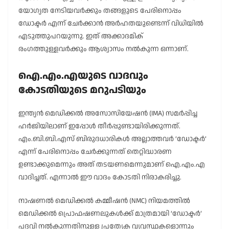
യോഗ്യത നേടിയവർക്കും തങ്ങളുടെ പേരിനൊപ്പം
ഡോക്ടർ എന്ന് ചേർക്കാൻ അർഹതയുണ്ടെന്ന് വിധിയിൽ
എടുത്തുപറയുന്നു. ഇത് അക്കാദമിക്
രംഗത്തുള്ളവർക്കും ആശ്വാസം നൽകുന്ന ഒന്നാണ്.
ഐ.എം.എയുടെ വാദവും
കോടതിയുടെ മറുപടിയും
ഇന്ത്യൻ മെഡിക്കൽ അസോസിയേഷൻ (IMA) സമർപ്പിച്ച
ഹർജിയിലാണ് ഇപ്പോൾ തീർപ്പുണ്ടായിരിക്കുന്നത്.
എം.ബി.ബി.എസ് ബിരുദധാരികൾ അല്ലാത്തവർ ‘ഡോക്ടർ’
എന്ന് പേരിനൊപ്പം ചേർക്കുന്നത് തെറ്റിദ്ധാരണ
ഉണ്ടാക്കുമെന്നും അത് തടയണമെന്നുമാണ് ഐ.എം.എ
വാദിച്ചത്. എന്നാൽ ഈ വാദം കോടതി നിരാകരിച്ചു.
നാഷണൽ മെഡിക്കൽ കമ്മീഷൻ (NMC) നിയമത്തിൽ
മെഡിക്കൽ പ്രൊഫഷണലുകൾക്ക് മാത്രമായി ‘ഡോക്ടർ’
പദവി നൽകുന്നതിനുള്ള പ്രത്യേക വ്യവസ്ഥകളൊന്നും