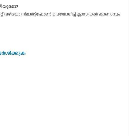
ഴിയുമോ?
്റ് വഴിയോ സ്മാർട്ട്ഫോൺ ഉപയോഗിച്ച് ക്ലാസുകൾ കാണാനും
്ദർശിക്കുക