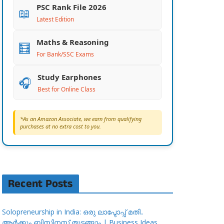
PSC Rank File 2026
📖
Latest Edition
Maths & Reasoning
🧮
For Bank/SSC Exams
Study Earphones
🎧
Best for Online Class
*As an Amazon Associate, we earn from qualifying
purchases at no extra cost to you.
Recent Posts
Solopreneurship in India: ഒരു ലാപ്ടോപ്പ് മതി..
ആർക്കും ബിസിനസ്സ് തുടങ്ങാം | Business Ideas