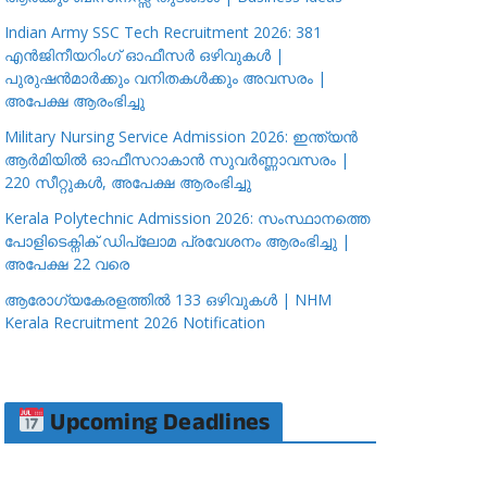
Indian Army SSC Tech Recruitment 2026: 381
എൻജിനീയറിംഗ് ഓഫീസർ ഒഴിവുകൾ |
പുരുഷൻമാർക്കും വനിതകൾക്കും അവസരം |
അപേക്ഷ ആരംഭിച്ചു
Military Nursing Service Admission 2026: ഇന്ത്യൻ
ആർമിയിൽ ഓഫീസറാകാൻ സുവർണ്ണാവസരം |
220 സീറ്റുകൾ, അപേക്ഷ ആരംഭിച്ചു
Kerala Polytechnic Admission 2026: സംസ്ഥാനത്തെ
പോളിടെക്നിക് ഡിപ്ലോമ പ്രവേശനം ആരംഭിച്ചു |
അപേക്ഷ 22 വരെ
ആരോഗ്യകേരളത്തിൽ 133 ഒഴിവുകൾ | NHM
Kerala Recruitment 2026 Notification
Upcoming Deadlines