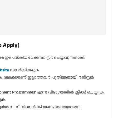
 Apply)
് ഈ പദ്ധതിയിലേക്ക് രജിസ്റ്റർ ചെയ്യാവുന്നതാണ്:
bsite
സന്ദർശിക്കുക.
. (അക്കൗണ്ട് ഇല്ലാത്തവർ പുതിയതായി രജിസ്റ്റർ
lopment Programmes’
എന്ന വിഭാഗത്തിൽ ക്ലിക്ക് ചെയ്യുക.
ുക.
ിൽ നിന്ന് നിങ്ങൾക്ക് അനുയോജ്യമായവ