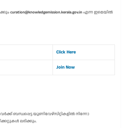
ക്കും
curation@knowledgemission.kerala.gov.in
എന്ന ഇമെയിൽ
Click Here
Join Now
ക്ക് ബന്ധപ്പെട്ട യൂണിവേഴ്സിറ്റികളിൽ നിന്നോ
ിക്കറ്റുകൾ ലഭിക്കും.