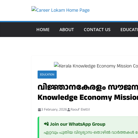
Skip
to
content
HOME
ABOUT
CONTACT US
EDUCAT
EDUCATION
വിജ്ഞാനകേരളം സൗജന്യ 
Knowledge Economy Mission
3 February, 2026
Raouf Elettil
📲 Join our WhatsApp Group
ഏറ്റവും പുതിയ വിദ്യഭ്യാസ-തൊഴിൽ വാർത്തകൾ