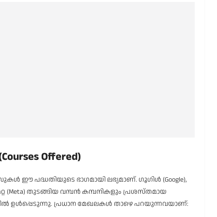
ourses Offered)
ൾ ഈ പദ്ധതിയുടെ ഭാഗമായി ലഭ്യമാണ്. ഗൂഗിൾ (Google),
െറ്റ (Meta) തുടങ്ങിയ വമ്പൻ കമ്പനികളും പ്രശസ്തമായ
 ഉൾപ്പെടുന്നു. പ്രധാന മേഖലകൾ താഴെ പറയുന്നവയാണ്: