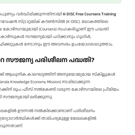
്യം വർദ്ധിപ്പിക്കുന്നതിനായി
K-DISC Free Coursera Training
നവേഷൻ സ്ട്രാറ്റജിക് കൗൺസിൽ (K-DISC). ലോകത്തിലെ
യ കോഴ്‌സറയുമായി (Coursera) സഹകരിച്ചാണ് ഈ പദ്ധതി
ള്ള കോഴ്‌സുകൾ സൗജന്യമായി പഠിക്കാനും ഗൂഗിൾ,
ടിഫിക്കറ്റുകൾ നേടാനും ഈ അവസരം ഉപയോഗപ്പെടുത്താം.
സറ സൗജന്യ പരിശീലന പദ്ധതി?
 ആധുനിക കാലഘട്ടത്തിന് അനുയോജ്യമായ സ്കില്ലുകൾ
Knowledge Economy Mission) നടപ്പിലാക്കുന്ന
ന് രൂപ ഫീസ് നൽകേണ്ടി വരുന്ന കോഴ്‌സറയിലെ പ്രീമിയം
സൗജന്യമായി ലഭിക്കുന്നു.
ലകളിൽ ഊന്നൽ നൽകിക്കൊണ്ടാണ് പരിശീലനം
ൽ ഉദ്യോഗാർത്ഥികൾക്ക് താല്പര്യമുള്ള മേഖലകളിൽ
വുന്നതാണ്.