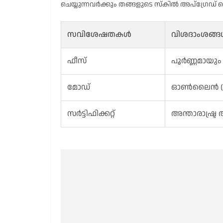
ചെയ്യുന്നവർക്കും തങ്ങളുടെ സ്കിൽ അപ്‌ഗ്രേ
സവിശേഷതകൾ
വിശദാംശങ്
ഫീസ്
പൂർണ്ണമായും
മോഡ്
ഓൺലൈൻ (On
സർട്ടിഫിക്കറ്റ്
അന്താരാഷ്ട്ര