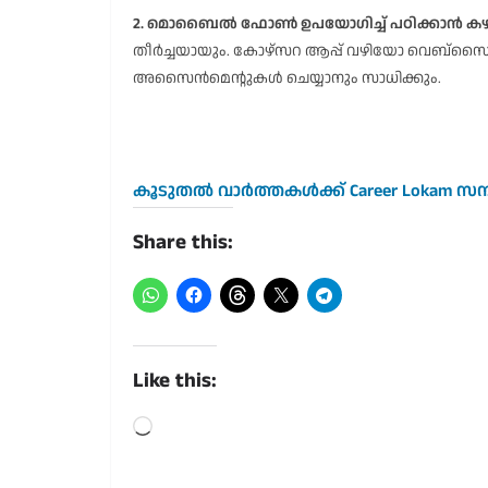
2. മൊബൈൽ ഫോൺ ഉപയോഗിച്ച് പഠിക്കാൻ ക
തീർച്ചയായും. കോഴ്‌സറ ആപ്പ് വഴിയോ വെബ്സൈറ
അസൈൻമെന്റുകൾ ചെയ്യാനും സാധിക്കും.
കൂടുതൽ വാർത്തകൾക്ക് Career Lokam സന
Share this:
Like this:
Loading…