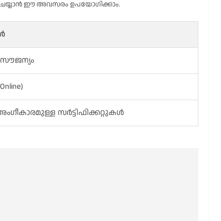
ഡ് ചെയ്യാൻ ഈ അവസരം ഉപയോഗിക്കാം.
ങൾ
 സൗജന്യം
line)
 അംഗീകാരമുള്ള സർട്ടിഫിക്കറ്റുകൾ