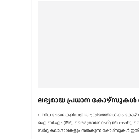
ലഭ്യമായ പ്രധാന കോഴ്‌സുകൾ (C
വിവിധ മേഖലകളിലായി ആയിരത്തിലധികം കോഴ്‌സുക
ഐ.ബി.എം (IBM), മൈക്രോസോഫ്റ്റ് (Microsoft), മ
സർവ്വകലാശാലകളും നൽകുന്ന കോഴ്‌സുകൾ ഇതിൽ