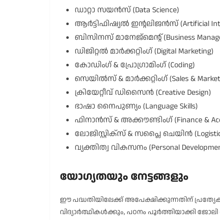
ഡാറ്റാ സയൻസ് (Data Science)
ആർട്ടിഫിഷ്യൽ ഇന്റലിജൻസ് (Artificial Inte
ബിസിനസ് മാനേജ്‌മെന്റ് (Business Manag
ഡിജിറ്റൽ മാർക്കറ്റിംഗ് (Digital Marketing)
കോഡിംഗ് & പ്രോഗ്രാമിംഗ് (Coding)
സെയിൽസ് & മാർക്കറ്റിംഗ് (Sales & Market
ക്രിയേറ്റീവ് ഡിസൈൻ (Creative Design)
ഭാഷാ നൈപുണ്യം (Language Skills)
ഫിനാൻസ് & അക്കൗണ്ടിംഗ് (Finance & Acc
ലോജിസ്റ്റിക്സ് & സപ്ലൈ ചെയിൻ (Logistics
വ്യക്തിത്വ വികസനം (Personal Developme
യോഗ്യതയും നേട്ടങ്ങളും
ഈ പദ്ധതിയിലേക്ക് അപേക്ഷിക്കുന്നതിന് പ്രത്യേക പ
വിദ്യാർത്ഥികൾക്കും, പഠനം പൂർത്തിയാക്കി ജോലി 