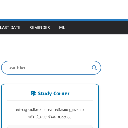
LAST DATE
REMINDER
ML
📚 Study Corner
മികച്ച പരീക്ഷാ സഹായികൾ ഇപ്പോൾ
ഡിസ്കൗണ്ടിൽ വാങ്ങാം!