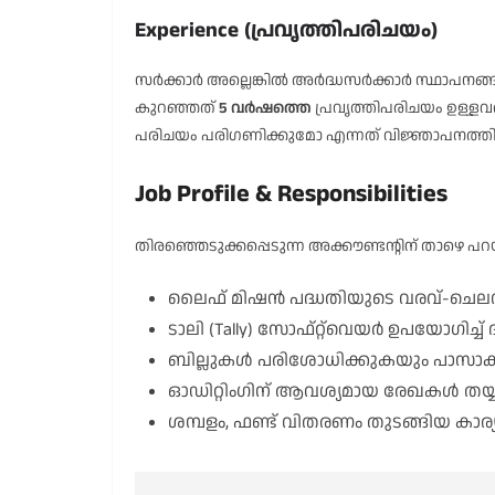
Experience (പ്രവൃത്തിപരിചയം)
സർക്കാർ അല്ലെങ്കിൽ അർദ്ധസർക്കാർ സ്ഥാപനങ്ങള
കുറഞ്ഞത്
5 വർഷത്തെ
പ്രവൃത്തിപരിചയം ഉള്ള
പരിചയം പരിഗണിക്കുമോ എന്നത് വിജ്ഞാപനത്തിൽ വ
Job Profile & Responsibilities
തിരഞ്ഞെടുക്കപ്പെടുന്ന അക്കൗണ്ടന്റിന് താഴെ 
ലൈഫ് മിഷൻ പദ്ധതിയുടെ വരവ്-ചെലവ
ടാലി (Tally) സോഫ്റ്റ്‌വെയർ ഉപയോഗിച
ബില്ലുകൾ പരിശോധിക്കുകയും പാസാക്
ഓഡിറ്റിംഗിന് ആവശ്യമായ രേഖകൾ തയ്
ശമ്പളം, ഫണ്ട് വിതരണം തുടങ്ങിയ കാര്