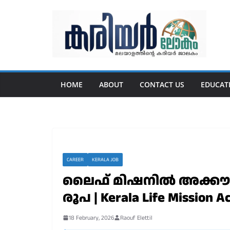
Skip
to
content
HOME
ABOUT
CONTACT US
EDUCAT
CAREER
KERALA JOB
ലൈഫ് മിഷനിൽ അക്കൗണ്ട
രൂപ | Kerala Life Mission 
18 February, 2026
Raouf Elettil