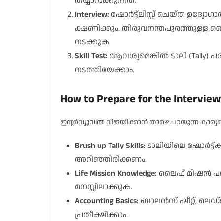
തയ്യാറാക്കുന്നത്.
Interview:
ഷോർട്ട്‌ലിസ്റ്റ് ചെയ്ത ഉദ്യോഗ
ക്ഷണിക്കും. തിരുവനന്തപുരത്തുള്ള ല
നടക്കുക.
Skill Test:
ആവശ്യമെങ്കിൽ ടാലി (Tally) 
നടത്തിയേക്കാം.
How to Prepare for the Interview
ഇന്റർവ്യൂവിൽ വിജയിക്കാൻ താഴെ പറയുന്ന കാര്യങ്
Brush up Tally Skills:
ടാലിയിലെ ഷോർട്ട്കട്
അറിഞ്ഞിരിക്കണം.
Life Mission Knowledge:
ലൈഫ് മിഷൻ പദ്ധ
മനസ്സിലാക്കുക.
Accounting Basics:
ബാലൻസ് ഷീറ്റ്, ലെഡ്ജ
പ്രതീക്ഷിക്കാം.