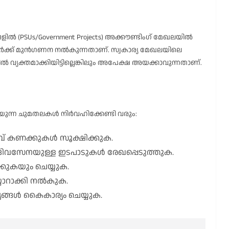
ിൽ (PSUs/Government Projects) അക്കൗണ്ടിംഗ് മേഖലയിൽ
വർക്ക് മുൻഗണന നൽകുന്നതാണ്. സ്വകാര്യ മേഖലയിലെ
്യക്തമാക്കിയിട്ടില്ലെങ്കിലും അപേക്ഷ അയക്കാവുന്നതാണ്.
പറയുന്ന ചുമതലകൾ നിർവഹിക്കേണ്ടി വരും:
് കണക്കുകൾ സൂക്ഷിക്കുക.
്ച് ദിവസേനയുള്ള ഇടപാടുകൾ രേഖപ്പെടുത്തുക.
കുകയും ചെയ്യുക.
യാറാക്കി നൽകുക.
യങ്ങൾ കൈകാര്യം ചെയ്യുക.