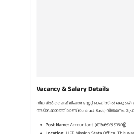
Vacancy & Salary Details
നിലവിൽ ലൈഫ് മിഷൻ സ്റ്റേറ്റ് ഓഫീസിൽ ഒരു ഒഴിവ
അടിസ്ഥാനത്തിലാണ് (Contract Basis) നിയമനം. പ
Post Name:
Accountant (അക്കൗണ്ടന്റ്)
Location:
LIFE Mission State Office, Thiru