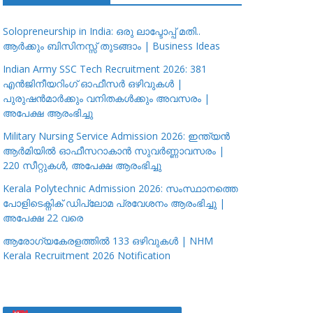
Solopreneurship in India: ഒരു ലാപ്ടോപ്പ് മതി..
ആർക്കും ബിസിനസ്സ് തുടങ്ങാം | Business Ideas
Indian Army SSC Tech Recruitment 2026: 381
എൻജിനീയറിംഗ് ഓഫീസർ ഒഴിവുകൾ |
പുരുഷൻമാർക്കും വനിതകൾക്കും അവസരം |
അപേക്ഷ ആരംഭിച്ചു
Military Nursing Service Admission 2026: ഇന്ത്യൻ
ആർമിയിൽ ഓഫീസറാകാൻ സുവർണ്ണാവസരം |
220 സീറ്റുകൾ, അപേക്ഷ ആരംഭിച്ചു
Kerala Polytechnic Admission 2026: സംസ്ഥാനത്തെ
പോളിടെക്നിക് ഡിപ്ലോമ പ്രവേശനം ആരംഭിച്ചു |
അപേക്ഷ 22 വരെ
ആരോഗ്യകേരളത്തിൽ 133 ഒഴിവുകൾ | NHM
Kerala Recruitment 2026 Notification