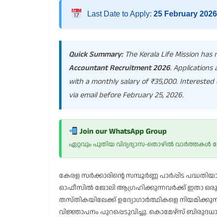
Last Date to Apply:
25 February 2026
Quick Summary:
The Kerala Life Mission has r
Accountant Recruitment 2026
. Applications
with a monthly salary of ₹35,000. Interested 
via email before February 25, 2026.
Join our WhatsApp Group
ഏറ്റവും പുതിയ വിദ്യഭ്യാസ-തൊഴിൽ വാർത്തകൾ
കേരള സർക്കാരിന്റെ സമ്പൂർണ്ണ പാർപ്പിട പദ്ധതിയായ 
ഓഫീസിൽ ജോലി ആഗ്രഹിക്കുന്നവർക്ക് ഇതാ ഒരു
തസ്തികയിലേക്ക് ഉദ്യോഗാർത്ഥികളെ നിയമിക്കുന
വിജ്ഞാപനം പുറപ്പെടുവിച്ചു. കൊമേഴ്സ് ബിരുദധാ