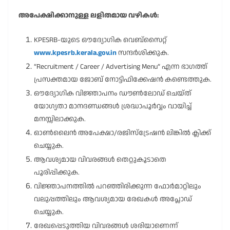
അപേക്ഷിക്കാനുള്ള ലളിതമായ വഴികൾ:
KPESRB-യുടെ ഔദ്യോഗിക വെബ്സൈറ്റ്
www.kpesrb.kerala.gov.in
സന്ദർശിക്കുക.
“Recruitment / Career / Advertising Menu” എന്ന ഭാഗത്ത്
പ്രസക്തമായ ജോബ് നോട്ടിഫിക്കേഷൻ കണ്ടെത്തുക.
ഔദ്യോഗിക വിജ്ഞാപനം ഡൗൺലോഡ് ചെയ്ത്
യോഗ്യതാ മാനദണ്ഡങ്ങൾ ശ്രദ്ധാപൂർവ്വം വായിച്ച്
മനസ്സിലാക്കുക.
ഓൺലൈൻ അപേക്ഷാ/രജിസ്ട്രേഷൻ ലിങ്കിൽ ക്ലിക്ക്
ചെയ്യുക.
ആവശ്യമായ വിവരങ്ങൾ തെറ്റുകൂടാതെ
പൂരിപ്പിക്കുക.
വിജ്ഞാപനത്തിൽ പറഞ്ഞിരിക്കുന്ന ഫോർമാറ്റിലും
വലുപ്പത്തിലും ആവശ്യമായ രേഖകൾ അപ്ലോഡ്
ചെയ്യുക.
രേഖപ്പെടുത്തിയ വിവരങ്ങൾ ശരിയാണെന്ന്