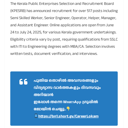
The Kerala Public Enterprises Selection and Recruitment Board
(KPESRB) has announced recruitment for over 517 posts including
Semi Skilled Worker, Senior Engineer, Operator, Helper, Manager,
and Assistant Engineer. Online applications are open from June
24 to July 24, 2025, for various Kerala government undertakings.
Eligibility criteria vary by post, requiring qualifications from SSLC
with ITI to Engineering degrees with MBA/CA. Selection involves
written tests, document verification, and interviews.
പുതിയ തൊഴിൽ അവസരങ്ങളും
വിദ്യഭ്യാസ വാർത്തകളും ദിവസവും
അറിയാൻ
ഇപ്പോൾ തന്നെ WнaтѕAρρ ഗ്രൂപ്പിൽ
ജോയിൻ ചെയ്യൂ..
https://bn1.short.gy/CareerLokam