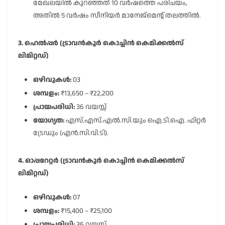
മേഖലയിൽ കുറഞ്ഞത് 10 വർഷത്തെ പരിചയം,
അതിൽ 5 വർഷം സീനിയർ മാനേജ്മെന്റ് തലത്തിൽ.
3. ഹെൽപ്പർ (ട്രാവൻകൂർ കൊച്ചിൻ കെമിക്കൽസ്
ലിമിറ്റഡ്)
ഒഴിവുകൾ:
03
ശമ്പളം:
₹13,650 – ₹22,200
പ്രായപരിധി:
36 വയസ്സ്
യോഗ്യത:
എസ്.എസ്.എൽ.സി.യും ഐ.ടി.ഐ. ഫിറ്റർ
ട്രേഡും (എൻ.സി.വി.ടി).
4. ഓപ്പറേറ്റർ (ട്രാവൻകൂർ കൊച്ചിൻ കെമിക്കൽസ്
ലിമിറ്റഡ്)
ഒഴിവുകൾ:
07
ശമ്പളം:
₹15,400 – ₹25,100
പ്രായപരിധി:
36 വയസ്സ്