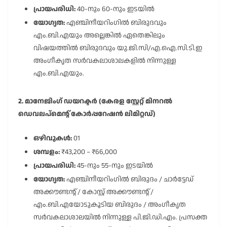
പ്രായപരിധി:
40-നും 60-നും ഇടയിൽ
യോഗ്യത:
എഞ്ചിനീയറിംഗിൽ ബിരുദവും
എം.ബി.എയും അല്ലെങ്കിൽ ഏതെങ്കിലും
വിഷയത്തിൽ ബിരുദവും യു.ജി.സി/എ.ഐ.സി.ടി.ഇ
അംഗീകൃത സർവകലാശാലകളിൽ നിന്നുള്ള
എം.ബി.എയും.
2. മാനേജിംഗ് ഡയറക്ടർ (കേരള സ്റ്റേറ്റ് മിനറൽ
ഡെവലപ്മെന്റ് കോർപ്പറേഷൻ ലിമിറ്റഡ്)
ഒഴിവുകൾ:
01
ശമ്പളം:
₹43,200 – ₹66,000
പ്രായപരിധി:
45-നും 55-നും ഇടയിൽ
യോഗ്യത:
എഞ്ചിനീയറിംഗിൽ ബിരുദം / ചാർട്ടേഡ്
അക്കൗണ്ടന്റ് / കോസ്റ്റ് അക്കൗണ്ടന്റ് /
എം.ബി.എയോടുകൂടിയ ബിരുദം / അംഗീകൃത
സർവകലാശാലയിൽ നിന്നുള്ള പി.ജി.ഡി.എം. പ്രസക്ത