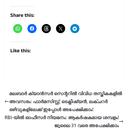
Share this:
Like this:
മലബാർ ക്യാൻസർ സെന്ററിൽ വിവിധ തസ്തികകളിൽ
അവസരം: ഫാർമസിസ്റ്റ്, ടെക്നീഷ്യൻ, ലക്ചറർ
ഒഴിവുകളിലേക്ക് ഇപ്പോൾ അപേക്ഷിക്കാം!
RBI-യിൽ ഓഫീസർ നിയമനം: ആകർഷകമായ ശമ്പളം!
ജൂലൈ 31 വരെ അപേക്ഷിക്കാം