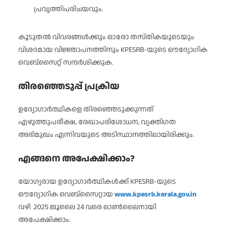
പ്രവൃത്തിപരിചയവും.
കൂടുതൽ വിവരങ്ങൾക്കും ഓരോ തസ്തികയുടെയും
വിശദമായ വിജ്ഞാപനത്തിനും KPESRB-യുടെ ഔദ്യോഗിക
വെബ്സൈറ്റ് സന്ദർശിക്കുക.
തിരഞ്ഞെടുപ്പ് പ്രക്രിയ
ഉദ്യോഗാർത്ഥികളെ തിരഞ്ഞെടുക്കുന്നത്
എഴുത്തുപരീക്ഷ, രേഖാപരിശോധന, വ്യക്തിഗത
അഭിമുഖം എന്നിവയുടെ അടിസ്ഥാനത്തിലായിരിക്കും.
എങ്ങനെ അപേക്ഷിക്കാം?
യോഗ്യരായ ഉദ്യോഗാർത്ഥികൾക്ക് KPESRB-യുടെ
ഔദ്യോഗിക വെബ്സൈറ്റായ
www.kpesrb.kerala.gov.in
വഴി 2025 ജൂലൈ 24 വരെ ഓൺലൈനായി
അപേക്ഷിക്കാം.