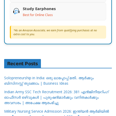
Study Earphones
Best for Online Class
*As an Amazon Associate, we earn from qualifying purchases at no
extra cost to you.
Recent Posts
Solopreneurship in India: ഒരു ലാപ്ടോപ്പ് മതി.. ആർക്കും
ബിസിനസ്സ് തുടങ്ങാം | Business Ideas
Indian Army SSC Tech Recruitment 2026: 381 എൻജിനീയറിംഗ്
ഓഫീസർ ഒഴിവുകൾ | പുരുഷൻമാർക്കും വനിതകൾക്കും
അവസരം | അപേക്ഷ ആരംഭിച്ചു
Military Nursing Service Admission 2026: ഇന്ത്യൻ ആർമിയിൽ