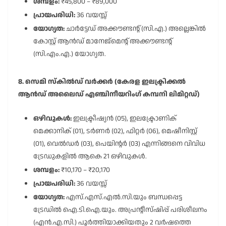
ശമ്പളം:
₹45,800 – ₹89,000
പ്രായപരിധി:
36 വയസ്സ്
യോഗ്യത:
ചാർട്ടേഡ് അക്കൗണ്ടന്റ് (സി.എ.) അല്ലെങ്കിൽ
കോസ്റ്റ് ആൻഡ് മാനേജ്മെന്റ് അക്കൗണ്ടന്റ്
(സി.എം.എ.) യോഗ്യത.
8. സെമി സ്കിൽഡ് വർക്കർ (കേരള ഇലക്ട്രിക്കൽ
ആൻഡ് അലൈഡ് എഞ്ചിനീയറിംഗ് കമ്പനി ലിമിറ്റഡ്)
ഒഴിവുകൾ:
ഇലക്ട്രീഷ്യൻ (05), ഇലക്ട്രോണിക്
മെക്കാനിക് (01), ടർണർ (02), ഫിറ്റർ (06), മെഷീനിസ്റ്റ്
(01), വെൽഡർ (03), പെയിന്റർ (03) എന്നിങ്ങനെ വിവിധ
ട്രേഡുകളിൽ ആകെ 21 ഒഴിവുകൾ.
ശമ്പളം:
₹10,170 – ₹20,170
പ്രായപരിധി:
36 വയസ്സ്
യോഗ്യത:
എസ്.എസ്.എൽ.സി.യും ബന്ധപ്പെട്ട
ട്രേഡിൽ ഐ.ടി.ഐ.യും. അപ്രന്റീസ്ഷിപ്പ് പരിശീലനം
(എൻ.എ.സി.) പൂർത്തിയാക്കിയതും 2 വർഷത്തെ