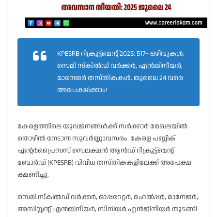
KPESRB റിക്രൂട്ട്മെന്റ് 2025: 517+ ഒഴിവുകൾ.
സെമി സ്കിൽഡ് വർക്കർ, എൻജിനീയർ,
മാനേജർ തസ്തികകൾ. ജൂലൈ 24 വരെ
അപേക്ഷിക്കാം!
കേരളത്തിലെ യുവജനങ്ങൾക്ക് സർക്കാർ മേഖലയിൽ
തൊഴിൽ നേടാൻ സുവർണ്ണാവസരം. കേരള പബ്ലിക്
എന്റർപ്രൈസസ് സെലക്ഷൻ ആൻഡ് റിക്രൂട്ട്മെന്റ്
ബോർഡ് (KPESRB) വിവിധ തസ്തികകളിലേക്ക് അപേക്ഷ
ക്ഷണിച്ചു.
സെമി സ്കിൽഡ് വർക്കർ, ഓപ്പറേറ്റർ, ഹെൽപ്പർ, മാനേജർ,
അസിസ്റ്റന്റ് എൻജിനീയർ, സീനിയർ എൻജിനീയർ തുടങ്ങി