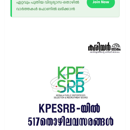
Join Now
ഏറ്റവും പുതിയ വിദ്യഭ്യാസ-തൊഴിൽ
വാർത്തകൾ ഫോണിൽ ലഭിക്കാൻ