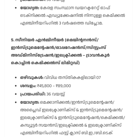
യോഗ്യത:
കേരള സംസ്ഥാന ഡയറക്ടറേറ്റ് ഓഫ്
ടെക്നിക്കൽ എഡ്യൂക്കേഷനിൽ നിന്നുള്ള കെമിക്കൽ
എഞ്ചിനീയറിംഗിൽ 3 വർഷത്തെ ഡിപ്ലോമ.
5. സീനിയർ എൻജിനീയർ (മെയിന്റനൻസ്/
ഇൻസ്ട്രുമെന്റേഷൻ/ഓപ്പറേഷൻസ്/സിസ്റ്റംസ്
അഡ്മിനിസ്ട്രേഷൻ/ഇലക്ട്രിക്കൽ – ട്രാവൻകൂർ
കൊച്ചിൻ കെമിക്കൽസ് ലിമിറ്റഡ്)
ഒഴിവുകൾ:
വിവിധ തസ്തികകളിലായി 07
ശമ്പളം:
₹45,800 – ₹89,000
പ്രായപരിധി:
36 വയസ്സ്
യോഗ്യത:
മെക്കാനിക്കൽ/ഇൻസ്ട്രുമെന്റേഷൻ/
അപ്ലൈഡ് ഇലക്ട്രോണിക്സ് & ഇൻസ്ട്രുമെന്റേഷൻ/
ഇലക്ട്രോണിക്സ് & ഇൻസ്ട്രുമെന്റേഷൻ/കെമിക്കൽ/
കമ്പ്യൂട്ടർ സയൻസ്/ഇലക്ട്രിക്കൽ & ഇലക്ട്രോണിക്സ്
എഞ്ചിനീയറിംഗിൽ ഫസ്റ്റ് ക്ലാസ് ബി.ഇ./ബി.ടെക്