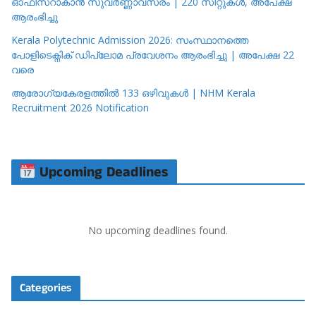
ഓഫീസറാകാൻ സുവർണ്ണാവസരം | 220 സീറ്റുകൾ, അപേക്ഷ
ആരംഭിച്ചു
Kerala Polytechnic Admission 2026: സംസ്ഥാനത്തെ
പോളിടെക്നിക് ഡിപ്ലോമ പ്രവേശനം ആരംഭിച്ചു | അപേക്ഷ 22
വരെ
ആരോഗ്യകേരളത്തിൽ 133 ഒഴിവുകൾ | NHM Kerala
Recruitment 2026 Notification
Upcoming Deadlines
No upcoming deadlines found.
Categories