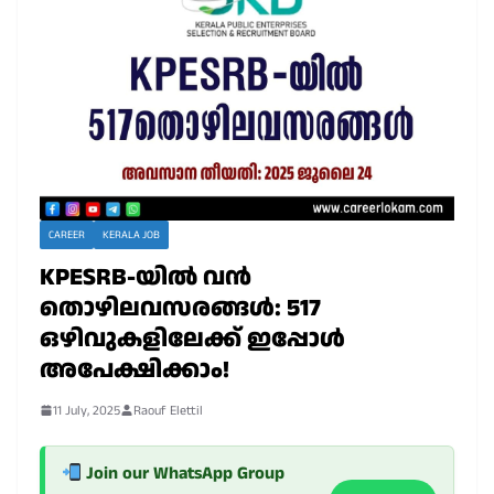
CAREER
KERALA JOB
KPESRB-യിൽ വൻ
തൊഴിലവസരങ്ങൾ: 517
ഒഴിവുകളിലേക്ക് ഇപ്പോൾ
അപേക്ഷിക്കാം!
11 July, 2025
Raouf Elettil
Join our WhatsApp Group