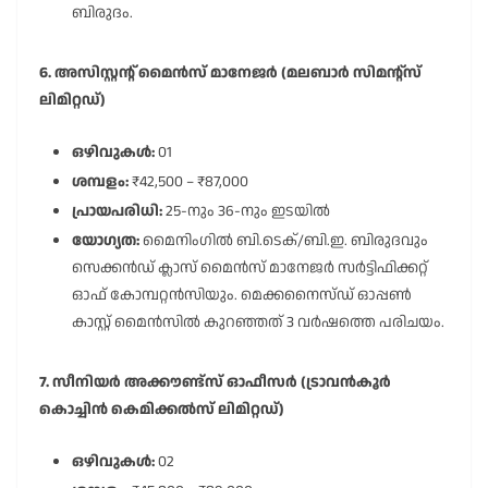
ബിരുദം.
6. അസിസ്റ്റന്റ് മൈൻസ് മാനേജർ (മലബാർ സിമന്റ്സ്
ലിമിറ്റഡ്)
ഒഴിവുകൾ:
01
ശമ്പളം:
₹42,500 – ₹87,000
പ്രായപരിധി:
25-നും 36-നും ഇടയിൽ
യോഗ്യത:
മൈനിംഗിൽ ബി.ടെക്/ബി.ഇ. ബിരുദവും
സെക്കൻഡ് ക്ലാസ് മൈൻസ് മാനേജർ സർട്ടിഫിക്കറ്റ്
ഓഫ് കോമ്പറ്റൻസിയും. മെക്കനൈസ്ഡ് ഓപ്പൺ
കാസ്റ്റ് മൈൻസിൽ കുറഞ്ഞത് 3 വർഷത്തെ പരിചയം.
7. സീനിയർ അക്കൗണ്ട്സ് ഓഫീസർ (ട്രാവൻകൂർ
കൊച്ചിൻ കെമിക്കൽസ് ലിമിറ്റഡ്)
ഒഴിവുകൾ:
02