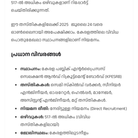
517-ൽ അധികം ഒഴിവുകളാണ് റിപ്പോർട്ട്
ചെയ്തിരിക്കുന്നത്.
ഈ തസ്തികകളിലേക്ക് 2025 ജൂലൈ 24 വരെ
ഓൺലൈനായി അപേക്ഷിക്കാം. കേരളത്തിലെ വിവിധ
പൊതുമേഖലാ സ്ഥാപനങ്ങളിലാണ് നിയമനം.
പ്രധാന വിവരങ്ങൾ
സ്ഥാപനം:
കേരള പബ്ലിക് എന്റർപ്രൈസസ്
സെലക്ഷൻ ആൻഡ് റിക്രൂട്ട്മെന്റ് ബോർഡ് (KPESRB)
തസ്തികകൾ:
സെമി സ്കിൽഡ് വർക്കർ, സീനിയർ
എൻജിനീയർ, ഓപ്പറേറ്റർ, ഹെൽപ്പർ, മാനേജർ,
അസിസ്റ്റന്റ് എൻജിനീയർ, മറ്റ് തസ്തികകൾ.
നിയമന രീതി:
നേരിട്ടുള്ള നിയമനം (Direct Recruitment)
ഒഴിവുകൾ:
517-ൽ അധികം (വിവിധ
തസ്തികകളിലായി)
ജോലിസ്ഥലം:
കേരളത്തിലുടനീളം