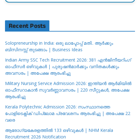
Recent Posts
Solopreneurship in India: ഒരു ലാപ്ടോപ്പ് മതി.. ആർക്കും
ബിസിനസ്സ് തുടങ്ങാം | Business Ideas
Indian Army SSC Tech Recruitment 2026: 381 എൻജിനീയറിംഗ്
ഓഫീസർ ഒഴിവുകൾ | പുരുഷൻമാർക്കും വനിതകൾക്കും
അവസരം | അപേക്ഷ ആരംഭിച്ചു
Military Nursing Service Admission 2026: ഇന്ത്യൻ ആർമിയിൽ
ഓഫീസറാകാൻ സുവർണ്ണാവസരം | 220 സീറ്റുകൾ, അപേക്ഷ
ആരംഭിച്ചു
Kerala Polytechnic Admission 2026: സംസ്ഥാനത്തെ
പോളിടെക്നിക് ഡിപ്ലോമ പ്രവേശനം ആരംഭിച്ചു | അപേക്ഷ 22
വരെ
ആരോഗ്യകേരളത്തിൽ 133 ഒഴിവുകൾ | NHM Kerala
Recruitment 2026 Notification