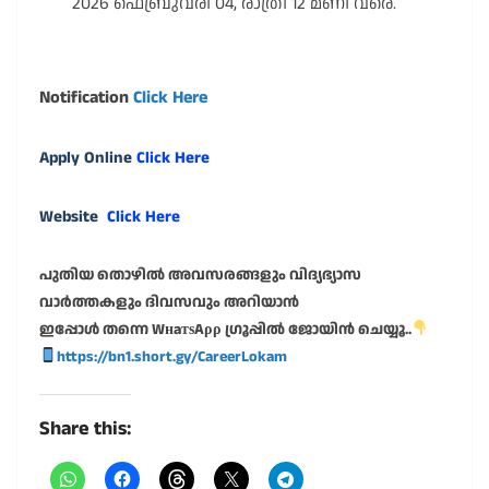
2026 ഫെബ്രുവരി 04, രാത്രി 12 മണി വരെ.
Notification
Click Here
Apply Online
Click Here
Website
Click Here
പുതിയ തൊഴിൽ അവസരങ്ങളും വിദ്യഭ്യാസ
വാർത്തകളും ദിവസവും അറിയാൻ
ഇപ്പോൾ തന്നെ WнaтѕAρρ ഗ്രൂപ്പിൽ ജോയിൻ ചെയ്യൂ..
https://bn1.short.gy/CareerLokam
Share this: