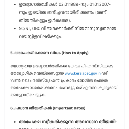
ഉദ്യോഗാർത്ഥികൾ 02.01.1989-നും 01.01.2007-
നും ഇടയിൽ ജനിച്ചവരായിരിക്കണം (രണ്ട്
തീയതികളും ഉൾപ്പെടെ).
SC/ST, OBC വിഭാഗക്കാർക്ക് നിയമാനുസൃതമായ
വയസ്സിളവ് ലഭിക്കും.
5. അപേക്ഷിക്കേണ്ട വിധം (How to Apply)
യോഗ്യരായ ഉദ്യോഗാർത്ഥികൾ കേരള പി.എസ്.സിയുടെ
ഔദ്യോഗിക വെബ്സൈറ്റായ
www.keralapsc.gov.in
വഴി
‘വൺ ടൈം രജിസ്ട്രേഷൻ’ പ്രകാരം ലോഗിൻ ചെയ്ത്
അപേക്ഷ സമർപ്പിക്കണം. ഫോട്ടോ, ഒപ്പ് എന്നിവ കൃത്യമായി
അപ്ലോഡ് ചെയ്യുക.
6. പ്രധാന തീയതികൾ (Important Dates)
അപേക്ഷ സ്വീകരിക്കുന്ന അവസാന തീയതി: