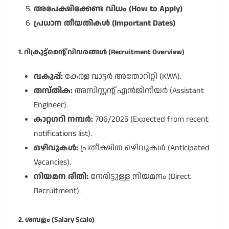
അപേക്ഷിക്കേണ്ട വിധം (How to Apply)
പ്രധാന തീയതികൾ (Important Dates)
1. റിക്രൂട്ട്മെന്റ് വിവരങ്ങൾ (Recruitment Overview)
വകുപ്പ്:
കേരള വാട്ടർ അതോറിറ്റി (KWA).
തസ്തിക:
അസിസ്റ്റന്റ് എൻജിനീയർ (Assistant
Engineer).
കാറ്റഗറി നമ്പർ:
706/2025 (Expected from recent
notifications list).
ഒഴിവുകൾ:
പ്രതീക്ഷിത ഒഴിവുകൾ (Anticipated
Vacancies).
നിയമന രീതി:
നേരിട്ടുള്ള നിയമനം (Direct
Recruitment).
2. ശമ്പളം (Salary Scale)