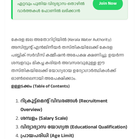
Join Now
ഏറ്റവും പുതിയ വിദ്യഭ്യാസ-തൊഴിൽ
വാർത്തകൾ ഫോണിൽ ലഭിക്കാൻ
കേരള ജല അതോറിറ്റിയിൽ (Kerala Water Authority)
അസിസ്റ്റന്റ് എൻജിനീയർ തസ്തികയിലേക്ക് കേരള
പബ്ലിക് സർവീസ് കമ്മീഷൻ അപേക്ഷ ക്ഷണിച്ചു. ഉയർന്ന
ശമ്പളവും മികച്ച കരിയർ അവസരവുമുള്ള ഈ
തസ്തികയിലേക്ക് യോഗ്യരായ ഉദ്യോഗാർത്ഥികൾക്ക്
ഓൺലൈനായി അപേക്ഷിക്കാം.
ഉള്ളടക്കം (Table of Contents)
റിക്രൂട്ട്മെന്റ് വിവരങ്ങൾ (Recruitment
Overview)
ശമ്പളം (Salary Scale)
വിദ്യാഭ്യാസ യോഗ്യത (Educational Qualification)
പ്രായപരിധി (Age Limit)