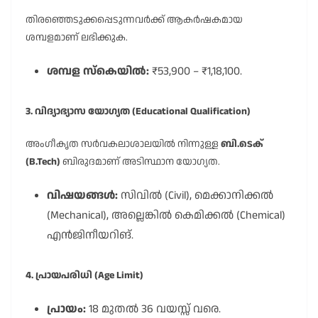
തിരഞ്ഞെടുക്കപ്പെടുന്നവർക്ക് ആകർഷകമായ
ശമ്പളമാണ് ലഭിക്കുക.
ശമ്പള സ്കെയിൽ:
₹53,900 – ₹1,18,100.
3. വിദ്യാഭ്യാസ യോഗ്യത (Educational Qualification)
അംഗീകൃത സർവകലാശാലയിൽ നിന്നുള്ള
ബി.ടെക്
(B.Tech)
ബിരുദമാണ് അടിസ്ഥാന യോഗ്യത.
വിഷയങ്ങൾ:
സിവിൽ (Civil), മെക്കാനിക്കൽ
(Mechanical), അല്ലെങ്കിൽ കെമിക്കൽ (Chemical)
എൻജിനീയറിങ്.
4. പ്രായപരിധി (Age Limit)
പ്രായം:
18 മുതൽ 36 വയസ്സ് വരെ.