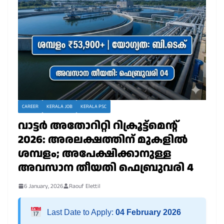
CAREER
KERALA JOB
KERALA PSC
വാട്ടർ അതോറിറ്റി റിക്രൂട്ട്മെന്റ്
2026: അരലക്ഷത്തിന് മുകളിൽ
ശമ്പളം; അപേക്ഷിക്കാനുള്ള
അവസാന തീയതി ഫെബ്രുവരി 4
6 January, 2026
Raouf Elettil
Last Date to Apply:
04 February 2026