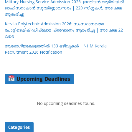
Military Nursing Service Admission 2026: ഇന്ത്യൻ ആർമിയിൽ
ഓഫീസറാകാൻ സുവർണ്ണാവസരം | 220 സീറ്റുകൾ, അപേക്ഷ
ആരംഭിച്ചു
Kerala Polytechnic Admission 2026: സംസ്ഥാനത്തെ
പോളിടെക്നിക് ഡിപ്ലോമ പ്രവേശനം ആരംഭിച്ചു | അപേക്ഷ 22
വരെ
ആരോഗ്യകേരളത്തിൽ 133 ഒഴിവുകൾ | NHM Kerala
Recruitment 2026 Notification
Upcoming Deadlines
No upcoming deadlines found.
Categories