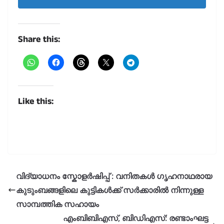
Share this:
Like this:
വിദ്യാധനം സ്കോളർഷിപ്പ് : വനിതകൾ ഗൃഹനാഥരായ
കുടുംബങ്ങളിലെ കുട്ടികൾക്ക് സർക്കാരിൽ നിന്നുള്ള
സാമ്പത്തിക സഹായം
എംബിബിഎസ്, ബിഡിഎസ്: രണ്ടാംഘട്ട