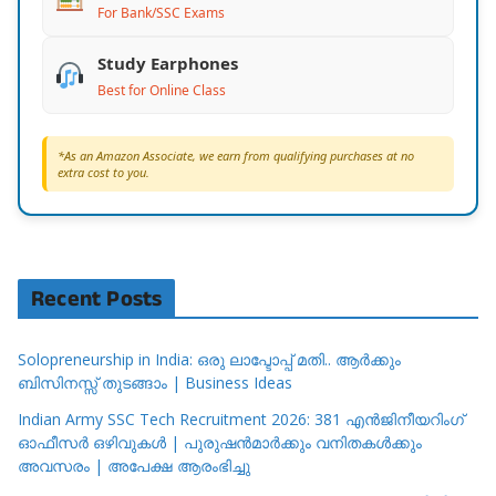
For Bank/SSC Exams
Study Earphones
Best for Online Class
*As an Amazon Associate, we earn from qualifying purchases at no
extra cost to you.
Recent Posts
Solopreneurship in India: ഒരു ലാപ്ടോപ്പ് മതി.. ആർക്കും
ബിസിനസ്സ് തുടങ്ങാം | Business Ideas
Indian Army SSC Tech Recruitment 2026: 381 എൻജിനീയറിംഗ്
ഓഫീസർ ഒഴിവുകൾ | പുരുഷൻമാർക്കും വനിതകൾക്കും
അവസരം | അപേക്ഷ ആരംഭിച്ചു