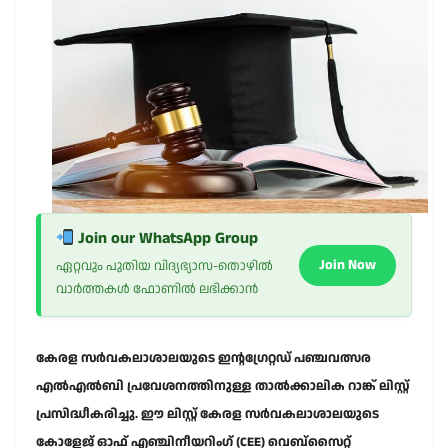
Join our WhatsApp Group
Join Now
ഏറ്റവും പുതിയ വിദ്യഭ്യാസ-തൊഴിൽ
വാർത്തകൾ ഫോണിൽ ലഭിക്കാൻ
കേരള സർവകലാശാലയുടെ ഇന്റഗ്രേറ്റഡ് പഞ്ചവത്സര
എൽഎൽബി പ്രവേശനത്തിനുള്ള താൽക്കാലിക റാങ്ക് ലിസ്റ്റ്
പ്രസിദ്ധീകരിച്ചു.
ഈ ലിസ്റ്റ് കേരള സർവകലാശാലയുടെ
കോളേജ് ഓഫ് എഞ്ചിനീയറിംഗ് (CEE) വെബ്സൈറ്റ്