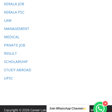
KERALA JOB
KERALA PSC
LAW
MANAGEMENT
MEDICAL
PRIVATE JOB
RESULT
SCHOLARSHIP
STUDY ABROAD
UPSC
×
Join WhatsApp Channel
Copyright © 2026
Career Lokam
. Powered by
ColorMag
and
WordPress
.