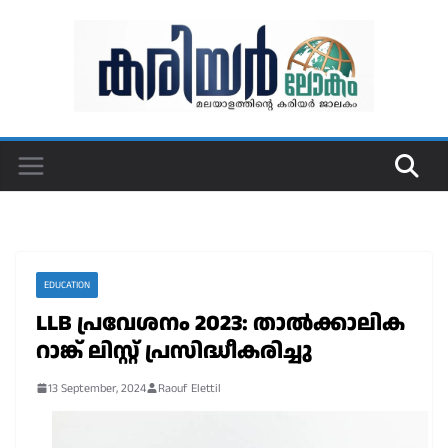
Skip
to
content
EDUCATION
LLB പ്രവേശനം 2023: താൽക്കാലിക
റാങ്ക് ലിസ്റ്റ് പ്രസിദ്ധീകരിച്ചു
13 September, 2024
Raouf Elettil