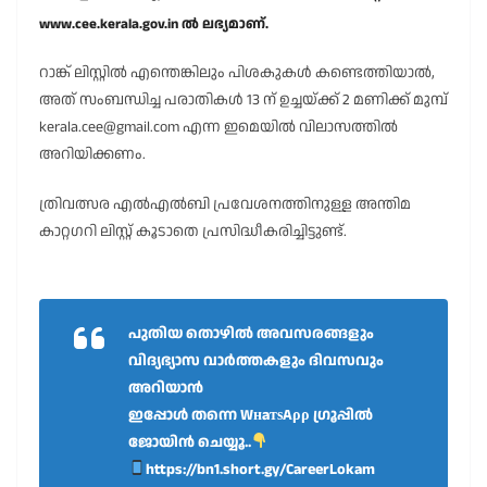
www.
cee.
kerala.
gov.
in ൽ ലഭ്യമാണ്.
റാങ്ക് ലിസ്റ്റിൽ എന്തെങ്കിലും പിശകുകൾ കണ്ടെത്തിയാൽ,
അത് സംബന്ധിച്ച പരാതികൾ 13 ന് ഉച്ചയ്ക്ക് 2 മണിക്ക് മുമ്പ്
kerala.cee@gmail.com എന്ന ഇമെയിൽ വിലാസത്തിൽ
അറിയിക്കണം.
ത്രിവത്സര എൽഎൽബി പ്രവേശനത്തിനുള്ള അന്തിമ
കാറ്റഗറി ലിസ്റ്റ് കൂടാതെ പ്രസിദ്ധീകരിച്ചിട്ടുണ്ട്.
പുതിയ തൊഴിൽ അവസരങ്ങളും
വിദ്യഭ്യാസ വാർത്തകളും ദിവസവും
അറിയാൻ
ഇപ്പോൾ തന്നെ WнaтѕAρρ ഗ്രൂപ്പിൽ
ജോയിൻ ചെയ്യൂ..
https://bn1.short.gy/CareerLokam