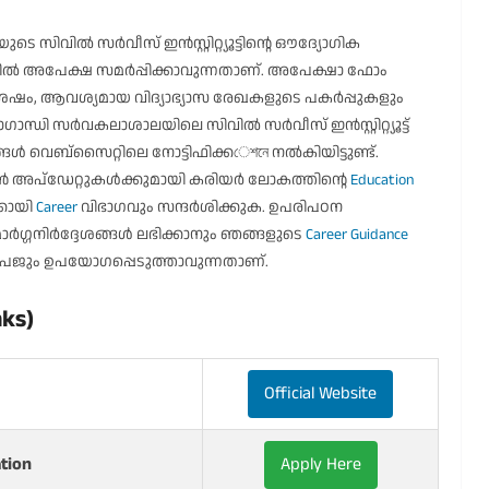
െ സിവിൽ സർവീസ് ഇൻസ്റ്റിറ്റ്യൂട്ടിൻ്റെ ഔദ്യോഗിക
ത്തിൽ അപേക്ഷ സമർപ്പിക്കാവുന്നതാണ്. അപേക്ഷാ ഫോം
ഷം, ആവശ്യമായ വിദ്യാഭ്യാസ രേഖകളുടെ പകർപ്പുകളും
്ധി സർവകലാശാലയിലെ സിവിൽ സർവീസ് ഇൻസ്റ്റിറ്റ്യൂട്ട്
്ങൾ വെബ്സൈറ്റിലെ നോട്ടിഫിക്കেশনে നൽകിയിട്ടുണ്ട്.
ൻ അപ്‌ഡേറ്റുകൾക്കുമായി കരിയർ ലോകത്തിൻ്റെ
Education
്കായി
Career
വിഭാഗവും സന്ദർശിക്കുക. ഉപരിപഠന
ർഗ്ഗനിർദ്ദേശങ്ങൾ ലഭിക്കാനും ഞങ്ങളുടെ
Career Guidance
േജും ഉപയോഗപ്പെടുത്താവുന്നതാണ്.
ks)
Official Website
ation
Apply Here