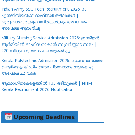
Indian Army SSC Tech Recruitment 2026: 381
എൻജിനീയറിംഗ് ഓഫീസർ ഒഴിവുകൾ |
പുരുഷൻമാർക്കും വനിതകൾക്കും അവസരം |
അപേക്ഷ ആരംഭിച്ചു
Military Nursing Service Admission 2026: ഇന്ത്യൻ
ആർമിയിൽ ഓഫീസറാകാൻ സുവർണ്ണാവസരം |
220 സീറ്റുകൾ, അപേക്ഷ ആരംഭിച്ചു
Kerala Polytechnic Admission 2026: സംസ്ഥാനത്തെ
പോളിടെക്നിക് ഡിപ്ലോമ പ്രവേശനം ആരംഭിച്ചു |
അപേക്ഷ 22 വരെ
ആരോഗ്യകേരളത്തിൽ 133 ഒഴിവുകൾ | NHM
Kerala Recruitment 2026 Notification
Upcoming Deadlines