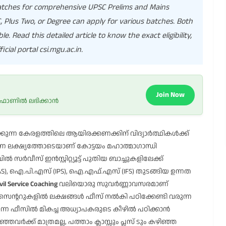
batches for comprehensive UPSC Prelims and Mains
Plus Two, or Degree can apply for various batches. Both
e. Read this detailed article to know the exact eligibility,
cial portal csi.mgu.ac.in.
Join Now
 ഫോണിൽ ലഭിക്കാൻ
കുന്ന കേരളത്തിലെ ആയിരക്കണക്കിന് വിദ്യാർത്ഥികൾക്ക്
 ലക്ഷ്യത്തോടെയാണ് കോട്ടയം മഹാത്മാഗാന്ധി
വീസ് ഇൻസ്റ്റിറ്റ്യൂട്ട് പുതിയ ബാച്ചുകളിലേക്ക്
), ഐ.പി.എസ് (IPS), ഐ.എഫ്.എസ് (IFS) തുടങ്ങിയ ഉന്നത
vil Service Coaching
വലിയൊരു സുവർണ്ണാവസരമാണ്
് സെന്ററുകളിൽ ലക്ഷങ്ങൾ ഫീസ് നൽകി പഠിക്കേണ്ടി വരുന്ന
ന്ന ഫീസിൽ മികച്ച അധ്യാപകരുടെ കീഴിൽ പഠിക്കാൻ
്ക് മാത്രമല്ല, പത്താം ക്ലാസ്സും പ്ലസ് ടും കഴിഞ്ഞ