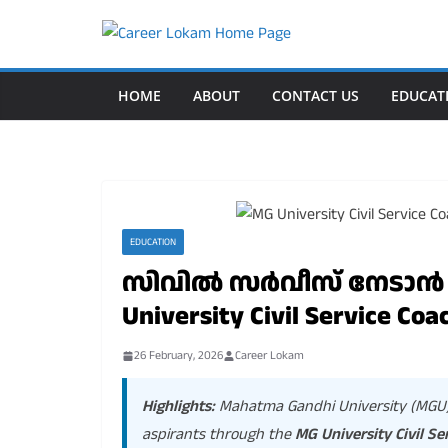
Skip
to
content
HOME
ABOUT
CONTACT US
EDUCAT
EDUCATION
സിവിൽ സർവീസ് നേടാൻ മി
University Civil Service Coa
26 February, 2026
Career Lokam
Highlights:
Mahatma Gandhi University (MGU) K
aspirants through the
MG University Civil Se