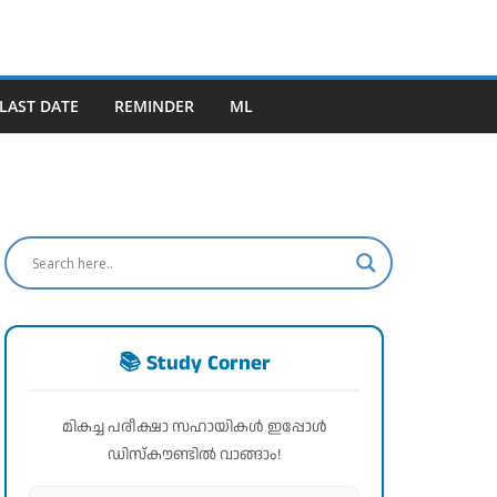
LAST DATE
REMINDER
ML
📚 Study Corner
മികച്ച പരീക്ഷാ സഹായികൾ ഇപ്പോൾ
ഡിസ്കൗണ്ടിൽ വാങ്ങാം!