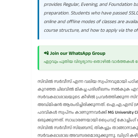
provides Regular, Evening, and Foundation 
preparation. Students who have passed SSLC, 
online and offline modes of classes are availabl
course structure, and how to apply via the offi
📲 Join our WhatsApp Group
ഏറ്റവും പുതിയ വിദ്യഭ്യാസ-തൊഴിൽ വാർത്തകൾ
സിവിൽ സർവീസ് എന്ന വലിയ സ്വപ്നവുമായി പഠിക്
കുറഞ്ഞ ചിലവിൽ മികച്ച പരിശീലനം നൽകുക എന്ന
സർവകലാശാലയുടെ കീഴിൽ പ്രവർത്തിക്കുന്ന സിവിൽ സർ
അഡ്മിഷൻ ആരംഭിച്ചിരിക്കുന്നത്. ഐ.എ.എസ് (IAS
പദവികൾ സ്വപ്നം കാണുന്നവർക്ക്
MG University Ci
ഒരുക്കുന്നത്. സാധാരണയായി പ്രൈവറ്റ് കോച്ചിംഗ
സിവിൽ സർവീസ് സിലബസ്, തികച്ചും താങ്ങാനാകു
സർവകലാശാല അവസരമൊരുക്കുന്നു. ഡിഗ്രി കഴിഞ്ഞവർക