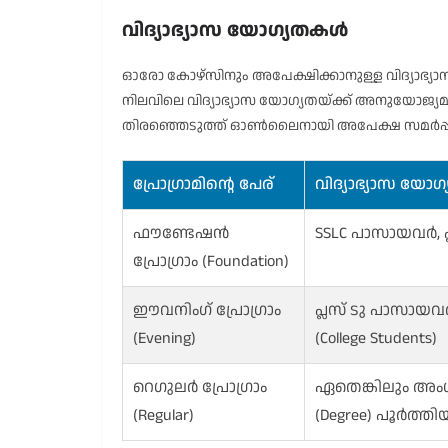
വിദ്യാഭ്യാസ യോഗ്യതകൾ
ഓരോ കോഴ്സിനും അപേക്ഷിക്കാനുള്ള വിദ്യാഭ്യാ
നിലവിലെ വിദ്യാഭ്യാസ യോഗ്യതയ്ക്ക് അനുയോജ്
തിരഞ്ഞെടുത്ത് ഓൺലൈനായി അപേക്ഷ സമർപ്പിക
പ്രോഗ്രാമിന്റെ പേര്
വിദ്യാഭ്യാസ യോഗ്യ
ഫൗണ്ടേഷൻ
SSLC പാസായവർ, പ്
പ്രോഗ്രാം (Foundation)
ഈവനിംഗ് പ്രോഗ്രാം
പ്ലസ് ടു പാസായ
(Evening)
(College Students)
റെഗുലർ പ്രോഗ്രാം
ഏതെങ്കിലും അം
(Regular)
(Degree) പൂർത്ത