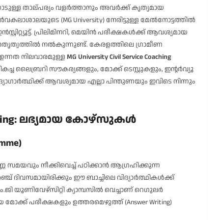
യോടുള്ള താല്പര്യം വളർത്താനും അവർക്ക് കൃത്യമായ
വകലാശാലയുടെ (MG University) നേരിട്ടുള്ള മേൽനോട്ടത്തിൽ
്റിറ്റ്യൂട്ട്. പ്രിലിമിനറി, മെയിൻ പരീക്ഷകൾക്ക് ആവശ്യമായ
ൃത്വത്തിൽ നൽകുന്നുണ്ട്. കേരളത്തിലെ ഗ്രാമീണ
 ഉന്നത നിലവാരമുള്ള
MG University Civil Service Coaching
കച്ച ലൈബ്രറി സൗകര്യങ്ങളും, മോക്ക് ടെസ്റ്റുകളും, ഇന്റർവ്യൂ
ോഗാർത്ഥിക്ക് ആവശ്യമായ എല്ലാ പിന്തുണയും ഇവിടെ നിന്നും
oaching: ലഭ്യമായ കോഴ്സുകൾ
amme)
്ണ സമയവും നീക്കിവെച്ച് പഠിക്കാൻ ആഗ്രഹിക്കുന്ന
്ച് ദിവസമായിരിക്കും ഈ ബാച്ചിലെ വിദ്യാർത്ഥികൾക്ക്
ി യൂണിവേഴ്സിറ്റി ക്യാമ്പസിൽ വെച്ചാണ് റെഗുലർ
 മോക്ക് പരീക്ഷകളും ഉത്തരമെഴുത്ത് (Answer Writing)