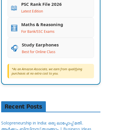
PSC Rank File 2026
📖
Latest Edition
Maths & Reasoning
🧮
For Bank/SSC Exams
Study Earphones
🎧
Best for Online Class
*As an Amazon Associate, we earn from qualifying
purchases at no extra cost to you.
Recent Posts
Solopreneurship in India: ഒരു ലാപ്ടോപ്പ് മതി..
ആർക്കും ബിസിനസ്സ് തുടങ്ങാം | Business Ideas