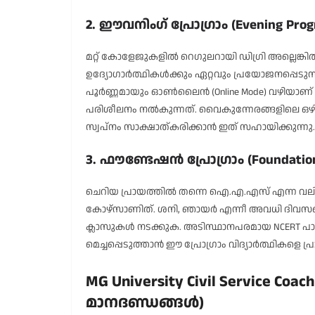
2. ഈവനിംഗ് പ്രോഗ്രാം (Evening Pro
മറ്റ് കോളേജുകളിൽ റെഗുലറായി ഡിഗ്രി അല്ലെങ്കിൽ 
ഉദ്യോഗാർത്ഥികൾക്കും ഏറ്റവും പ്രയോജനപ്പെടുന്ന 
പൂർണ്ണമായും ഓൺലൈൻ (Online Mode) വഴിയാണ്
പരിശീലനം നൽകുന്നത്. വൈകുന്നേരങ്ങളിലെ ഒഴ
സ്വപ്നം സാക്ഷാത്കരിക്കാൻ ഇത് സഹായിക്കുന്നു.
3. ഫൗണ്ടേഷൻ പ്രോഗ്രാം (Foundatio
ചെറിയ പ്രായത്തിൽ തന്നെ ഐ.എ.എസ് എന്ന വലിയ 
കോഴ്സാണിത്. ശനി, ഞായർ എന്നീ അവധി ദിവസ
ക്ലാസുകൾ നടക്കുക. അടിസ്ഥാനപരമായ NCERT പ
മെച്ചപ്പെടുത്താൻ ഈ പ്രോഗ്രാം വിദ്യാർത്ഥികളെ പ്ര
MG University Civil Service Coac
മാനദണ്ഡങ്ങൾ)