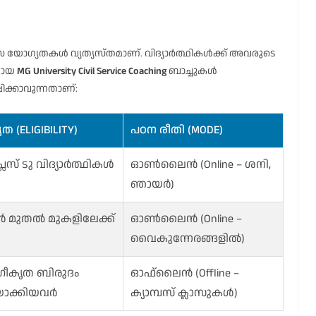
സ യോഗ്യതകൾ വ്യത്യസ്തമാണ്. വിദ്യാർത്ഥികൾക്ക് അവരുടെ
യമായ
MG University Civil Service Coaching
ബാച്ചുകൾ
്കാവുന്നതാണ്:
ത (ELIGIBILITY)
പഠന രീതി (MODE)
ലസ് ടു വിദ്യാർത്ഥികൾ
ഓൺലൈൻ (Online – ശനി,
ഞായർ)
വർ മുതൽ മുകളിലേക്ക്
ഓൺലൈൻ (Online –
വൈകുന്നേരങ്ങളിൽ)
ഗീകൃത ബിരുദം
ഓഫ്‌ലൈൻ (Offline –
ിയാക്കിയവർ
ക്യാമ്പസ് ക്ലാസുകൾ)