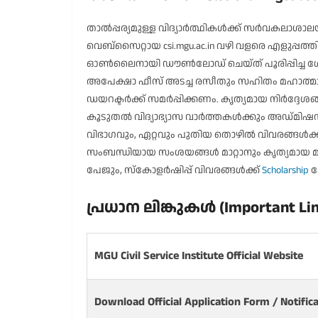
താൽപ്പര്യമുള്ള വിദ്യാർത്ഥികൾക്ക് സർവകലാശാലയുട
വെബ്സൈറ്റായ csi.mgu.ac.in വഴി വളരെ എളുപ്പ
ഓൺലൈനായി ഡൗൺലോഡ് ചെയ്ത് പൂരിപ്പിച്ച ശേ
അപേക്ഷാ ഫീസ് അടച്ച രസീതും സഹിതം മഹാത്മാഗാന
ഡയറക്ടർക്ക് സമർപ്പിക്കണം. കൃത്യമായ നിർദ്ദേശങ
കൂടുതൽ വിദ്യാഭ്യാസ വാർത്തകൾക്കും അഡ്മിഷ
വിഭാഗവും, ഏറ്റവും പുതിയ തൊഴിൽ വിവരങ്ങൾക
സംബന്ധിയായ സംശയങ്ങൾ മാറ്റാനും കൃത്യമായ മാ
പേജും, സ്കോളർഷിപ്പ് വിവരങ്ങൾക്ക്
Scholarship
പ
പ്രധാന ലിങ്കുകൾ (Important Lin
MGU Civil Service Institute Official Website
Download Official Application Form / Notific