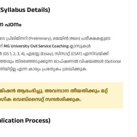
yllabus Details)
്ന പഠനം
്രിലിമിനറി (Preliminary), മെയിൻ (Main) പരീക്ഷകളുടെ
ണ്
MG University Civil Service Coaching
ക്ലാസുകൾ
S 1, 2, 3, 4), എസ്സേ (Essay), സിസാറ്റ് (CSAT) എന്നിവയ്ക്ക്
ത്തരും തിരഞ്ഞെടുക്കുന്ന ഓപ്ഷണൽ വിഷയങ്ങൾ (Optional
്ടില്ല എന്ന കാര്യം പ്രത്യേകം ശ്രദ്ധിക്കുക.
മിഷൻ ആരംഭിച്ചു. അവസാന തീയതിക്കും മറ്റ്
ഗിക വെബ്സൈറ്റ് സന്ദർശിക്കുക.
cation Process)