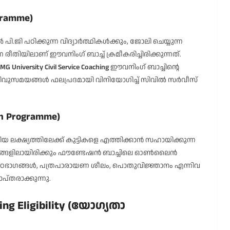
gramme)
പി.ജി പഠിക്കുന്ന വിദ്യാർത്ഥികൾക്കും, ജോലി ചെയ്യുന്ന
രീതിയിലാണ് ഈവനിംഗ് ബാച്ച് ക്രമീകരിച്ചിരിക്കുന്നത്.
MG University Civil Service Coaching
ഈവനിംഗ് ബാച്ചിന്റെ
ിവുസമയങ്ങൾ ഫലപ്രദമായി വിനിയോഗിച്ച് സിവിൽ സർവീസ്
n Programme)
ലക്ഷ്യത്തിലേക്ക് കുട്ടികളെ എത്തിക്കാൻ സഹായിക്കുന്ന
ങ്ങളിലായിരിക്കും ഫൗണ്ടേഷൻ ബാച്ചിലെ ഓൺലൈൻ
ാഠഭാഗങ്ങൾ, പത്രപാരായണ ശീലം, പൊതുവിജ്ഞാനം എന്നിവ
ാപ്തരാക്കുന്നു.
hing Eligibility (യോഗ്യതാ