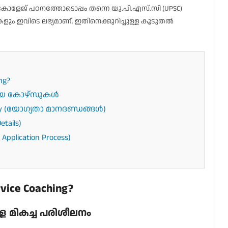
 കോളേജ് പഠനത്തോടൊപ്പം തന്നെ യു.പി.എസ്.സി (UPSC)
ം ഇവിടെ ലഭ്യമാണ്. ഇതിനെക്കുറിച്ചുള്ള കൂടുതൽ
ng?
ലഭ്യമായ കോഴ്സുകൾ
gibility (യോഗ്യതാ മാനദണ്ഡങ്ങൾ)
tails)
plication Process)
vice Coaching?
മികച്ച പരിശീലനം