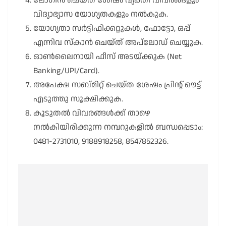
ലോഗിൻ ചെയ്ത ശേഷം വ്യക്തി വിവരങ്ങളും
വിദ്യാഭ്യാസ യോഗ്യതകളും നൽകുക.
യോഗ്യതാ സർട്ടിഫിക്കറ്റുകൾ, ഫോട്ടോ, ഒപ്പ്
എന്നിവ സ്കാൻ ചെയ്ത് അപ്‌ലോഡ് ചെയ്യുക.
ഓൺലൈനായി ഫീസ് അടയ്ക്കുക (Net
Banking/UPI/Card).
അപേക്ഷ സബ്മിറ്റ് ചെയ്ത ശേഷം പ്രിന്റ് ഔട്ട്
എടുത്തു സൂക്ഷിക്കുക.
കൂടുതൽ വിവരങ്ങൾക്ക് താഴെ
നൽകിയിരിക്കുന്ന നമ്പറുകളിൽ ബന്ധപ്പെടാം:
0481-2731010, 9188918258, 8547852326.