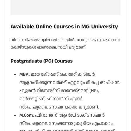
Available Online Courses in MG University
വിവിധ വിഷയങ്ങളിലായി തൊഴിൽ സാധ്യതയുള്ള ഒട്ടനവധി
കോഴ്സുകൾ ഓൺലൈനായി ലഭ്യമാണ്:
Postgraduate (PG) Courses
MBA:
മാനേജ്‌മെന്റ് രംഗത്ത് കരിയർ
ആഗ്രഹിക്കുന്നവർക്ക് ഏറ്റവും മികച്ച ഓപ്ഷൻ.
ഹ്യൂമൻ റിസോഴ്സ് മാനേജ്‌മെന്റ് (HR),
മാർക്കറ്റിംഗ്, ഫിനാൻസ് എന്നീ
സ്പെഷ്യലൈസേഷനുകൾ ലഭ്യമാണ്.
M.Com:
ഫിനാൻസ് ആൻഡ് ടാക്സേഷൻ
സ്പെഷ്യലൈസേഷനോടുകൂടിയ എം.കോം.