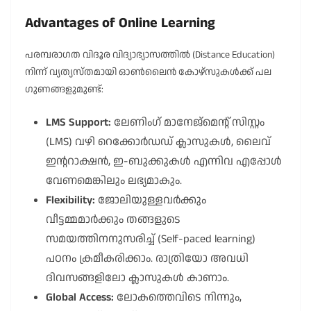
Advantages of Online Learning
പരമ്പരാഗത വിദൂര വിദ്യാഭ്യാസത്തിൽ (Distance Education)
നിന്ന് വ്യത്യസ്തമായി ഓൺലൈൻ കോഴ്സുകൾക്ക് പല
ഗുണങ്ങളുമുണ്ട്:
LMS Support:
ലേണിംഗ് മാനേജ്‌മെന്റ് സിസ്റ്റം
(LMS) വഴി റെക്കോർഡഡ് ക്ലാസുകൾ, ലൈവ്
ഇന്ററാക്ഷൻ, ഇ-ബുക്കുകൾ എന്നിവ എപ്പോൾ
വേണമെങ്കിലും ലഭ്യമാകും.
Flexibility:
ജോലിയുള്ളവർക്കും
വീട്ടമ്മമാർക്കും തങ്ങളുടെ
സമയത്തിനനുസരിച്ച് (Self-paced learning)
പഠനം ക്രമീകരിക്കാം. രാത്രിയോ അവധി
ദിവസങ്ങളിലോ ക്ലാസുകൾ കാണാം.
Global Access:
ലോകത്തെവിടെ നിന്നും,