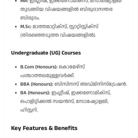
MA:
ഇംഗ്ലീഷ്, ഇക്കണോമിക്സ്, സോഷ്യോളജി
തുടങ്ങിയ വിഷയങ്ങളിൽ ബിരുദാനന്തര
ബിരുദം.
M.Sc:
മാത്തമാറ്റിക്സ്, സ്റ്റാറ്റിസ്റ്റിക്സ്
(തിരഞ്ഞെടുത്ത വിഷയങ്ങളിൽ).
Undergraduate (UG) Courses
B.Com (Honours):
കൊമേഴ്സ്
പശ്ചാത്തലമുള്ളവർക്ക്.
BBA (Honours):
ബിസിനസ് അഡ്മിനിസ്ട്രേഷൻ.
BA (Honours):
ഇംഗ്ലീഷ്, ഇക്കണോമിക്സ്,
പൊളിറ്റിക്കൽ സയൻസ്, സോഷ്യോളജി,
ഹിസ്റ്ററി.
Key Features & Benefits