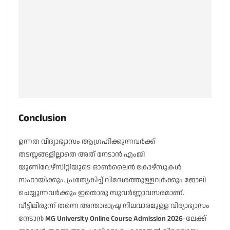
Conclusion
ഉന്നത വിദ്യാഭ്യാസം ആഗ്രഹിക്കുന്നവർക്ക്
തടസ്സങ്ങളില്ലാതെ അത് നേടാൻ എംജി
യൂണിവേഴ്സിറ്റിയുടെ ഓൺലൈൻ കോഴ്സുകൾ
സഹായിക്കും. പ്രത്യേകിച്ച് വിദേശത്തുള്ളവർക്കും ജോലി
ചെയ്യുന്നവർക്കും ഇതൊരു സുവർണ്ണാവസരമാണ്.
വീട്ടിലിരുന്ന് തന്നെ അന്താരാഷ്ട്ര നിലവാരമുള്ള വിദ്യാഭ്യാസം
നേടാൻ
MG University Online Course Admission 2026
-ലേക്ക്