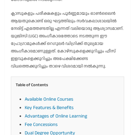
ക്ലാസുകളും പരീക്ഷകളും പൂർണ്ണമായും ഓൺലൈൻ
ആയതുകൊണ്ട് ഒരു ഘട്ടത്തിലും സർവകലാശാലയിൽ
നേരിട്ട് എത്തേണ്ടതില്ല എന്നത് വലിയൊരു ആശ്വാസമാണ്.
യുജിസി (UGC) അംഗീകാരത്തോടെ നടത്തുന്ന ഈ
പ്രോഗ്രാമുകൾക്ക് റെഗുലർ ഡിഗ്രിക്ക് തുല്യമായ
അംഗീകാരമാണുള്ളത്. കോഴ്സുകളെക്കുറിച്ചും ഫീസ്
ഇളവുകളെക്കുറിച്ചും അപേക്ഷിക്കേണ്ട
വിധത്തെക്കുറിച്ചും താഴെ വിശദമായി നൽകുന്നു.
Table of Contents
Available Online Courses
Key Features & Benefits
Advantages of Online Learning
Fee Concessions
Dual Degree Opportunity