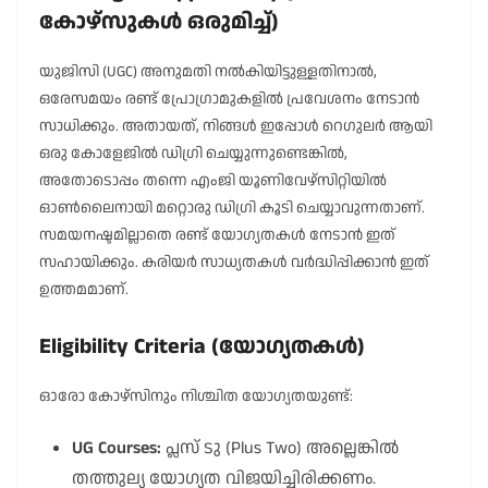
കോഴ്സുകൾ ഒരുമിച്ച്)
യുജിസി (UGC) അനുമതി നൽകിയിട്ടുള്ളതിനാൽ,
ഒരേസമയം രണ്ട് പ്രോഗ്രാമുകളിൽ പ്രവേശനം നേടാൻ
സാധിക്കും. അതായത്, നിങ്ങൾ ഇപ്പോൾ റെഗുലർ ആയി
ഒരു കോളേജിൽ ഡിഗ്രി ചെയ്യുന്നുണ്ടെങ്കിൽ,
അതോടൊപ്പം തന്നെ എംജി യൂണിവേഴ്സിറ്റിയിൽ
ഓൺലൈനായി മറ്റൊരു ഡിഗ്രി കൂടി ചെയ്യാവുന്നതാണ്.
സമയനഷ്ടമില്ലാതെ രണ്ട് യോഗ്യതകൾ നേടാൻ ഇത്
സഹായിക്കും. കരിയർ സാധ്യതകൾ വർദ്ധിപ്പിക്കാൻ ഇത്
ഉത്തമമാണ്.
Eligibility Criteria (യോഗ്യതകൾ)
ഓരോ കോഴ്സിനും നിശ്ചിത യോഗ്യതയുണ്ട്:
UG Courses:
പ്ലസ് ടു (Plus Two) അല്ലെങ്കിൽ
തത്തുല്യ യോഗ്യത വിജയിച്ചിരിക്കണം.