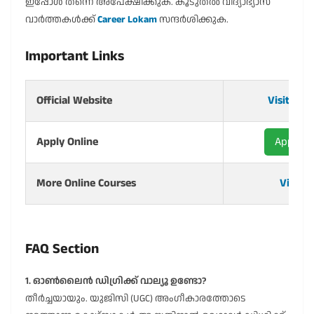
ഇപ്പോൾ തന്നെ അപേക്ഷിക്കുക. കൂടുതൽ വിദ്യാഭ്യാസ
വാർത്തകൾക്ക്
Career Lokam
സന്ദർശിക്കുക.
Important Links
Official Website
Visit Web
Apply Online
Apply N
More Online Courses
View A
FAQ Section
1. ഓൺലൈൻ ഡിഗ്രിക്ക് വാല്യൂ ഉണ്ടോ?
തീർച്ചയായും. യുജിസി (UGC) അംഗീകാരത്തോടെ