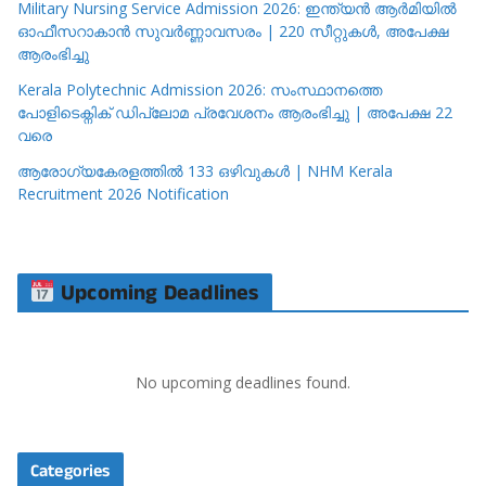
Military Nursing Service Admission 2026: ഇന്ത്യൻ ആർമിയിൽ
ഓഫീസറാകാൻ സുവർണ്ണാവസരം | 220 സീറ്റുകൾ, അപേക്ഷ
ആരംഭിച്ചു
Kerala Polytechnic Admission 2026: സംസ്ഥാനത്തെ
പോളിടെക്നിക് ഡിപ്ലോമ പ്രവേശനം ആരംഭിച്ചു | അപേക്ഷ 22
വരെ
ആരോഗ്യകേരളത്തിൽ 133 ഒഴിവുകൾ | NHM Kerala
Recruitment 2026 Notification
Upcoming Deadlines
No upcoming deadlines found.
Categories