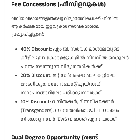
Fee Concessions (ഫീസിളവുകൾ)
വിവിധ വിഭാഗങ്ങളിൽപ്പെട്ട വിദ്യാർത്ഥികൾക്ക് ഫീസിൽ
ആകർഷകമായ ഇളവുകൾ സർവകലാശാല
പ്രഖ്യാപിച്ചിട്ടുണ്ട്:
40% Discount:
എം.ജി. സർവകലാശാലയുടെ
കീഴിലുള്ള കോളേജുകളിൽ നിലവിൽ റെഗുലർ
പഠനം നടത്തുന്ന വിദ്യാർത്ഥികൾക്ക്.
20% Discount:
മറ്റ് സർവകലാശാലകളിലോ
അംഗീകൃത ഗവൺമെന്റ്/എയ്ഡഡ്
സ്ഥാപനങ്ങളിലോ പഠിക്കുന്നവർക്ക്.
10% Discount:
വനിതകൾ, ഭിന്നലിംഗക്കാർ
(Transgenders), സാമ്പത്തികമായി പിന്നാക്കം
നിൽക്കുന്നവർ (EWS വിഭാഗം) എന്നിവർക്ക്.
Dual Degree Opportunity (രണ്ട്