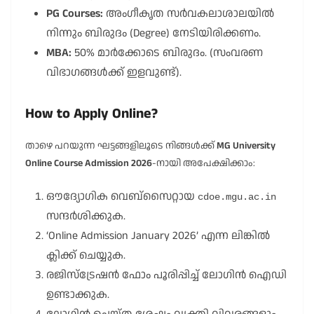
PG Courses:
അംഗീകൃത സർവകലാശാലയിൽ
നിന്നും ബിരുദം (Degree) നേടിയിരിക്കണം.
MBA:
50% മാർക്കോടെ ബിരുദം. (സംവരണ
വിഭാഗങ്ങൾക്ക് ഇളവുണ്ട്).
How to Apply Online?
താഴെ പറയുന്ന ഘട്ടങ്ങളിലൂടെ നിങ്ങൾക്ക്
MG University
Online Course Admission 2026
-നായി അപേക്ഷിക്കാം:
ഔദ്യോഗിക വെബ്സൈറ്റായ
cdoe.mgu.ac.in
സന്ദർശിക്കുക.
‘Online Admission January 2026’ എന്ന ലിങ്കിൽ
ക്ലിക്ക് ചെയ്യുക.
രജിസ്ട്രേഷൻ ഫോം പൂരിപ്പിച്ച് ലോഗിൻ ഐഡി
ഉണ്ടാക്കുക.