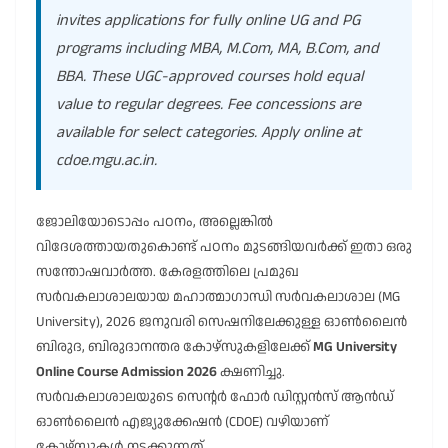
invites applications for fully online UG and PG
programs including MBA, M.Com, MA, B.Com, and
BBA. These UGC-approved courses hold equal
value to regular degrees. Fee concessions are
available for select categories. Apply online at
cdoe.mgu.ac.in
.
ജോലിയോടൊപ്പം പഠനം, അല്ലെങ്കിൽ
വിദേശത്തായതുകൊണ്ട് പഠനം മുടങ്ങിയവർക്ക് ഇതാ ഒരു
സന്തോഷവാർത്ത. കേരളത്തിലെ പ്രമുഖ
സർവകലാശാലയായ മഹാത്മാഗാന്ധി സർവകലാശാല (MG
University), 2026 ജനുവരി സെഷനിലേക്കുള്ള ഓൺലൈൻ
ബിരുദ, ബിരുദാനന്തര കോഴ്സുകളിലേക്ക്
MG University
Online Course Admission 2026
ക്ഷണിച്ചു.
സർവകലാശാലയുടെ സെന്റർ ഫോർ ഡിസ്റ്റൻസ് ആൻഡ്
ഓൺലൈൻ എജ്യുക്കേഷൻ (CDOE) വഴിയാണ്
കോഴ്സുകൾ നടക്കുന്നത്.