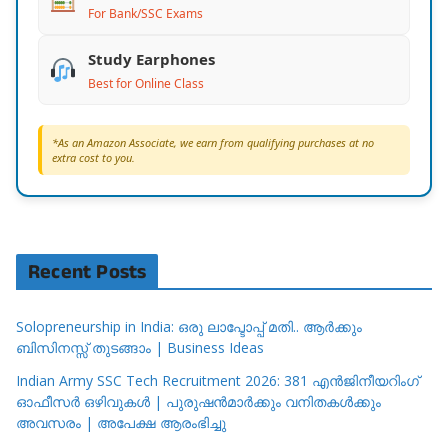
For Bank/SSC Exams
Study Earphones
Best for Online Class
*As an Amazon Associate, we earn from qualifying purchases at no
extra cost to you.
Recent Posts
Solopreneurship in India: ഒരു ലാപ്ടോപ്പ് മതി.. ആർക്കും
ബിസിനസ്സ് തുടങ്ങാം | Business Ideas
Indian Army SSC Tech Recruitment 2026: 381 എൻജിനീയറിംഗ്
ഓഫീസർ ഒഴിവുകൾ | പുരുഷൻമാർക്കും വനിതകൾക്കും
അവസരം | അപേക്ഷ ആരംഭിച്ചു