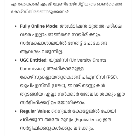
എന്തുകൊണ്ട് എംജി യൂണിവേഴ്സിറ്റിയുടെ ഓൺലൈൻ
കോഴ്സ് തിരഞ്ഞെടുക്കണം?
Fully Online Mode:
അഡ്മിഷൻ മുതൽ പരീക്ഷ
വരെ എല്ലാം ഓൺലൈനായിരിക്കും.
സർവകലാശാലയിൽ നേരിട്ട് പോകേണ്ട
ആവശ്യം വരുന്നില്ല.
UGC Entitled:
യുജിസി (University Grants
Commission) അംഗീകാരമുള്ള
കോഴ്സുകളായതുകൊണ്ട് പിഎസ്‌സി (PSC),
യുപിഎസ്‌സി (UPSC), ബാങ്ക് ടെസ്റ്റുകൾ
തുടങ്ങിയ എല്ലാ സർക്കാർ ജോലികൾക്കും ഈ
സർട്ടിഫിക്കറ്റ് ഉപയോഗിക്കാം.
Regular Value:
റെഗുലർ കോളേജിൽ പോയി
പഠിക്കുന്ന അതേ മൂല്യം (Equivalency) ഈ
സർട്ടിഫിക്കറ്റുകൾക്കും ലഭിക്കും.