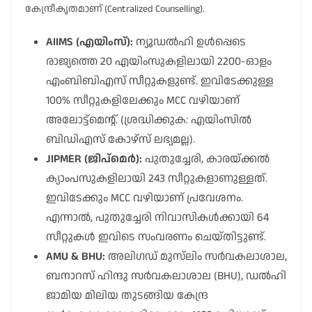
കേന്ദ്രീകൃതമാണ് (Centralized Counselling).
AIIMS (എയിംസ്):
ന്യൂഡൽഹി ഉൾപ്പെടെ
രാജ്യത്തെ 20 എയിംസുകളിലായി 2200-ഓളം
എംബിബിഎസ് സീറ്റുകളുണ്ട്. ഇവിടേക്കുള്ള
100% സീറ്റുകളിലേക്കും MCC വഴിയാണ്
അലോട്ട്മെന്റ്. (ശ്രദ്ധിക്കുക: എയിംസിൽ
ബിഡിഎസ് കോഴ്സ് ലഭ്യമല്ല).
JIPMER (ജിപ്മെർ):
പുതുച്ചേരി, കാരയ്ക്കൽ
ക്യാംപസുകളിലായി 243 സീറ്റുകളാണുള്ളത്.
ഇവിടേക്കും MCC വഴിയാണ് പ്രവേശനം.
എന്നാൽ, പുതുച്ചേരി നിവാസികൾക്കായി 64
സീറ്റുകൾ ഇവിടെ സംവരണം ചെയ്തിട്ടുണ്ട്.
AMU & BHU:
അലിഗഡ് മുസ്‌ലിം സർവകലാശാല,
ബനാറസ് ഹിന്ദു സർവകലാശാല (BHU), ഡൽഹി
ജാമിയ മിലിയ തുടങ്ങിയ കേന്ദ്ര