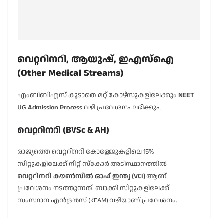
വെറ്ററിനറി, ആയുഷ്, ഇഎസ്ഐ
(Other Medical Streams)
എംബിബിഎസ് കൂടാതെ മറ്റ് കോഴ്സുകളിലേക്കും
NEET
UG Admission Process
വഴി പ്രവേശനം ലഭിക്കും.
വെറ്ററിനറി (BVSc & AH)
രാജ്യത്തെ വെറ്ററിനറി കോളേജുകളിലെ 15%
സീറ്റുകളിലേക്ക് നീറ്റ് സ്കോർ അടിസ്ഥാനത്തിൽ
വെറ്ററിനറി കൗൺസിൽ ഓഫ് ഇന്ത്യ (VCI)
ആണ്
പ്രവേശനം നടത്തുന്നത്. ബാക്കി സീറ്റുകളിലേക്ക്
സംസ്ഥാന എൻട്രൻസ് (KEAM) വഴിയാണ് പ്രവേശനം.