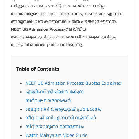
സീറ്റുകളിലേക്കും നേരിട്ട് അപേക്ഷിക്കാനാകില്ല.
അവരവരുടെ യോഗ്യത, സംസ്ഥാനം, സംവരണം എന്നിവ
അനുസരിച്ചാണ് കൗൺസിലിംഗിൽ പങ്കെടുക്കേണ്ടത്.
NEET UG Admission Process
-ലെ വിവിധ
ക്വോട്ടകളെക്കുറിച്ചും അപേക്ഷാ രീതികളെക്കുറിച്ചും
താഴെ വിശദമായി പ്രതിപാദിക്കുന്നു.
Table of Contents
NEET UG Admission Process: Quotas Explained
എയിംസ്, ജിപ്മെർ, കേന്ദ്ര
സർവകലാശാലകൾ
വെറ്ററിനറി & ആയുഷ് പ്രവേശനം
നീറ്റ് വഴി ബി.എസ്.സി നഴ്സിംഗ്
നീറ്റ് യോഗ്യതാ മാനദണ്ഡം
Watch Malayalam Video Guide