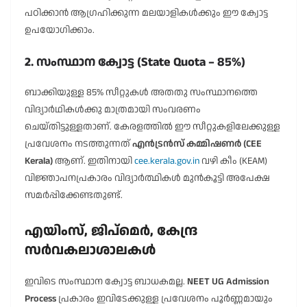
പഠിക്കാൻ ആഗ്രഹിക്കുന്ന മലയാളികൾക്കും ഈ ക്വോട്ട
ഉപയോഗിക്കാം.
2. സംസ്ഥാന ക്വോട്ട (State Quota – 85%)
ബാക്കിയുള്ള 85% സീറ്റുകൾ അതതു സംസ്ഥാനത്തെ
വിദ്യാർഥികൾക്കു മാത്രമായി സംവരണം
ചെയ്തിട്ടുള്ളതാണ്. കേരളത്തിൽ ഈ സീറ്റുകളിലേക്കുള്ള
പ്രവേശനം നടത്തുന്നത്
എൻട്രൻസ് കമ്മിഷണർ (CEE
Kerala)
ആണ്. ഇതിനായി
cee.kerala.gov.in
വഴി കീം (KEAM)
വിജ്ഞാപനപ്രകാരം വിദ്യാർത്ഥികൾ മുൻകൂട്ടി അപേക്ഷ
സമർപ്പിക്കേണ്ടതുണ്ട്.
എയിംസ്, ജിപ്മെർ, കേന്ദ്ര
സർവകലാശാലകൾ
ഇവിടെ സംസ്ഥാന ക്വോട്ട ബാധകമല്ല.
NEET UG Admission
Process
പ്രകാരം ഇവിടേക്കുള്ള പ്രവേശനം പൂർണ്ണമായും