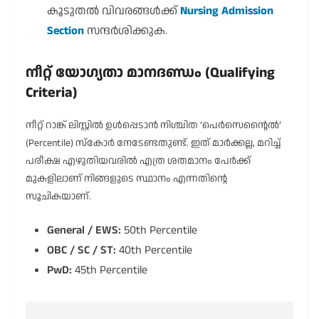
കൂടുതൽ വിവരങ്ങൾക്ക്
Nursing Admission
Section
സന്ദർശിക്കുക.
നീറ്റ് യോഗ്യതാ മാനദണ്ഡം (Qualifying
Criteria)
നീറ്റ് റാങ്ക് ലിസ്റ്റിൽ ഉൾപ്പെടാൻ നിശ്ചിത ‘പെർസെന്റൈൽ’
(Percentile) സ്കോർ നേടേണ്ടതുണ്ട്. ഇത് മാർക്കല്ല, മറിച്ച്
പരീക്ഷ എഴുതിയവരിൽ എത്ര ശതമാനം പേർക്ക്
മുകളിലാണ് നിങ്ങളുടെ സ്ഥാനം എന്നതിന്റെ
സൂചികയാണ്.
General / EWS:
50th Percentile
OBC / SC / ST:
40th Percentile
PwD:
45th Percentile