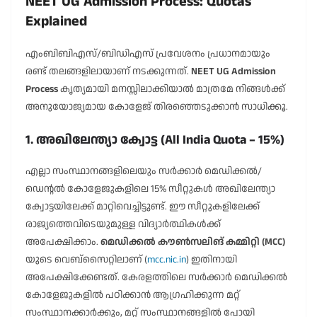
NEET UG Admission Process: Quotas
Explained
എംബിബിഎസ്/ബിഡിഎസ് പ്രവേശനം പ്രധാനമായും
രണ്ട് തലങ്ങളിലായാണ് നടക്കുന്നത്.
NEET UG Admission
Process
കൃത്യമായി മനസ്സിലാക്കിയാൽ മാത്രമേ നിങ്ങൾക്ക്
അനുയോജ്യമായ കോളേജ് തിരഞ്ഞെടുക്കാൻ സാധിക്കൂ.
1. അഖിലേന്ത്യാ ക്വോട്ട (All India Quota – 15%)
എല്ലാ സംസ്ഥാനങ്ങളിലെയും സർക്കാർ മെഡിക്കൽ/
ഡെന്റൽ കോളേജുകളിലെ 15% സീറ്റുകൾ അഖിലേന്ത്യാ
ക്വോട്ടയിലേക്ക് മാറ്റിവെച്ചിട്ടുണ്ട്. ഈ സീറ്റുകളിലേക്ക്
രാജ്യത്തെവിടെയുമുള്ള വിദ്യാർത്ഥികൾക്ക്
അപേക്ഷിക്കാം.
മെഡിക്കൽ കൗൺസലിങ് കമ്മിറ്റി (MCC)
യുടെ വെബ്സൈറ്റിലാണ് (
mcc.nic.in
) ഇതിനായി
അപേക്ഷിക്കേണ്ടത്. കേരളത്തിലെ സർക്കാർ മെഡിക്കൽ
കോളേജുകളിൽ പഠിക്കാൻ ആഗ്രഹിക്കുന്ന മറ്റ്
സംസ്ഥാനക്കാർക്കും, മറ്റ് സംസ്ഥാനങ്ങളിൽ പോയി