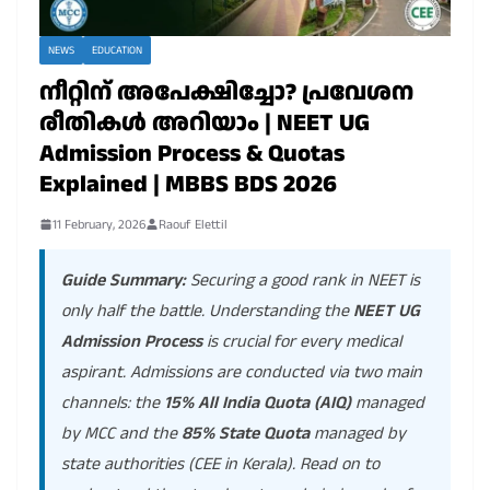
NEWS
EDUCATION
നീറ്റിന് അപേക്ഷിച്ചോ? പ്രവേശന
രീതികൾ അറിയാം | NEET UG
Admission Process & Quotas
Explained | MBBS BDS 2026
11 February, 2026
Raouf Elettil
Guide Summary:
Securing a good rank in NEET is
only half the battle. Understanding the
NEET UG
Admission Process
is crucial for every medical
aspirant. Admissions are conducted via two main
channels: the
15% All India Quota (AIQ)
managed
by MCC and the
85% State Quota
managed by
state authorities (CEE in Kerala). Read on to