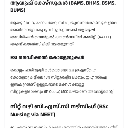
ആയുഷ് കോഴ്സുകൾ (BAMS, BHMS, BSMS,
BUMS)
ആയുർവേദ, ഹോമിയോ, സിദ്ധ, യുനാനി കോഴ്സുകളിലെ
അഖിലേന്ത്യാ ക്വോട്ട സീറ്റുകളിലേക്ക്
ആയുഷ്
അഡ്മിഷൻ സെൻട്രൽ കൗൺസലിങ് കമ്മിറ്റി (AACCC)
ആണ് കൗൺസിലിങ് നടത്തുന്നത്.
ESI മെഡിക്കൽ കോളേജുകൾ
കൊല്ലം പാരിപ്പള്ളി ഉൾപ്പെടെയുള്ള ഇഎസ്ഐ
കോളേജുകളിലെ 15% സീറ്റുകളിലേക്കും, ഇഎസ്ഐ
ഇൻഷുറൻസ് ഉള്ളവരുടെ മക്കൾക്കുള്ള
സീറ്റുകളിലേക്കും (IP Quota) MCC വഴിയാണ് അലോട്ട്മെന്റ്.
നീറ്റ് വഴി ബി.എസ്.സി നഴ്സിംഗ് (BSc
Nursing via NEET)
ബി.എസ്.സി നഴ്സിംഗ് പ്രവേശനത്തിന് എല്ലായിടത്തും നീറ്റ്