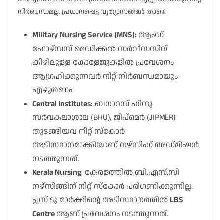
നിർബന്ധമല്ല. പ്രധാനപ്പെട്ട വ്യത്യാസങ്ങൾ താഴെ:
Military Nursing Service (MNS):
ആംഡ്
ഫോഴ്സസ് മെഡിക്കൽ സർവീസസിന്
കീഴിലുള്ള കോളേജുകളിൽ പ്രവേശനം
ആഗ്രഹിക്കുന്നവർ നീറ്റ് നിർബന്ധമായും
എഴുതണം.
Central Institutes:
ബനാറസ് ഹിന്ദു
സർവകലാശാല (BHU), ജിപ്മെർ (JIPMER)
തുടങ്ങിയവ നീറ്റ് സ്കോർ
അടിസ്ഥാനമാക്കിയാണ് നഴ്സിംഗ് അഡ്മിഷൻ
നടത്തുന്നത്.
Kerala Nursing:
കേരളത്തിൽ ബി.എസ്.സി
നഴ്സിങ്ങിന് നീറ്റ് സ്കോർ പരിഗണിക്കുന്നില്ല.
പ്ലസ് ടു മാർക്കിന്റെ അടിസ്ഥാനത്തിൽ
LBS
Centre
ആണ് പ്രവേശനം നടത്തുന്നത്.