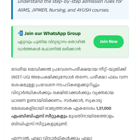
understand the step-by-step admission rules for
AIIMS, JIPMER, Nursing, and AYUSH courses.
Join our WhatsApp Group
Join Now
ഏറ്റവും പുതിയ വിദ്യഭ്യാസ-തൊഴിൽ
വാർത്തകൾ ഫോണിൽ ലഭിക്കാൻ
ദേശീയ മെഡിക്കൽ പ്രവേശനപരീക്ഷയായ നീറ്റ്–യുജിക്ക്
(NEET-UG) അപേക്ഷിക്കുമ്പോൾ തന്നെ, പരീക്ഷാ ഫലം വന്ന
ശേഷമുള്ള പ്രവേശന നടപടികളെക്കുറിച്ചും
വിദ്യാർത്ഥികൾക്കും രക്ഷിതാക്കൾക്കും വ്യക്തമായ
ധാരണ ഉണ്ടായിരിക്കണം. സർക്കാർ, സ്വകാര്യ
മേഖലകളിലായി രാജ്യത്താകെ ഏകദേശം
1,37,000
എംബിബിഎസ് സീറ്റുകളും
മുപ്പതിനായിരത്തോളം
ബിഡിഎസ് സീറ്റുകളുമുണ്ട്.
എന്നാൽ, എല്ലാ വിദ്യാർഥികൾക്കും എല്ലാ