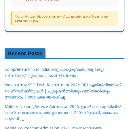
*As an Amazon Associate, we earn from qualifying purchases at no
extra cost to you.
Recent Posts
Solopreneurship in India: ഒരു ലാപ്ടോപ്പ് മതി.. ആർക്കും
ബിസിനസ്സ് തുടങ്ങാം | Business Ideas
Indian Army SSC Tech Recruitment 2026: 381 എൻജിനീയറിംഗ്
ഓഫീസർ ഒഴിവുകൾ | പുരുഷൻമാർക്കും വനിതകൾക്കും
അവസരം | അപേക്ഷ ആരംഭിച്ചു
Military Nursing Service Admission 2026: ഇന്ത്യൻ ആർമിയിൽ
ഓഫീസറാകാൻ സുവർണ്ണാവസരം | 220 സീറ്റുകൾ, അപേക്ഷ
ആരംഭിച്ചു
Kerala Polytechnic Admission 2026: സംസ്ഥാനത്തെ