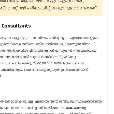
ക്ഷിതാക്കളും ആ കോഴ്‌സിന് എൻ.എം.സി (NMC)
ൈറ്റ് വഴി പരിശോധിച്ച് ഉറപ്പുവരുത്തേണ്ടതാണ്.
n Consultants
ക്കുന്ന മറ്റൊരു പ്രധാന വിഷയം വിദ്യാഭ്യാസ ഏജൻസികളുടെ
ാർത്ഥികളെ ഉസ്‌ബെക്കിസ്ഥാനിലേക്ക് കടത്തുന്ന നിരവധി
ത്തരം തട്ടിപ്പുകളിൽ വീഴാതിരിക്കാൻ ഇന്ത്യയിൽ നിയമപരമായി
 Consultants) വഴി മാത്രം അഡ്മിഷന് ശ്രമിക്കുക.
orate ID Number), നികുതി വിവരങ്ങൾ (Tax details),
എന്നിവ സ്വയം പരിശോധിച്ച് കൃത്യത ഉറപ്പുവരുത്താൻ
.
 തെറ്റായ കാര്യമല്ല, എന്നാൽ അത് ശരിയായ സ്ഥാപനങ്ങളിൽ
ാരികമായ വിവരങ്ങളാണ് അടിസ്ഥാനം.
NMC Warning