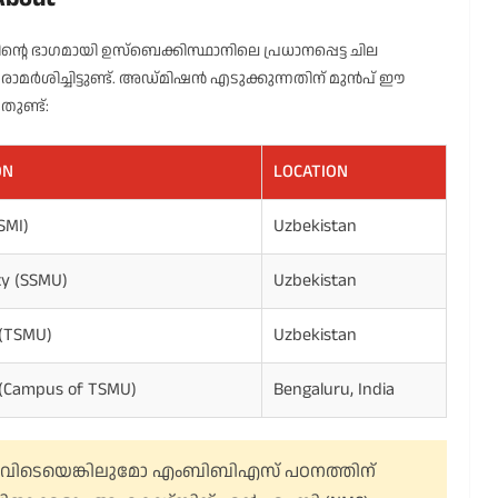
്റെ ഭാഗമായി ഉസ്‌ബെക്കിസ്ഥാനിലെ പ്രധാനപ്പെട്ട ചില
ർശിച്ചിട്ടുണ്ട്. അഡ്മിഷൻ എടുക്കുന്നതിന് മുൻപ് ഈ
ുണ്ട്:
ON
LOCATION
SMI)
Uzbekistan
ty (SSMU)
Uzbekistan
 (TSMU)
Uzbekistan
es (Campus of TSMU)
Bengaluru, India
റെവിടെയെങ്കിലുമോ എംബിബിഎസ് പഠനത്തിന്