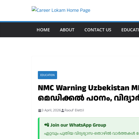
Skip
to
content
HOME
ABOUT
CONTACT US
EDUCAT
EDUCATION
NMC Warning Uzbekistan 
മെഡിക്കൽ പഠനം, വിദ്യാർത
3 April, 2026
Raouf Elettil
📲 Join our WhatsApp Group
ഏറ്റവും പുതിയ വിദ്യഭ്യാസ-തൊഴിൽ വാർത്തകൾ