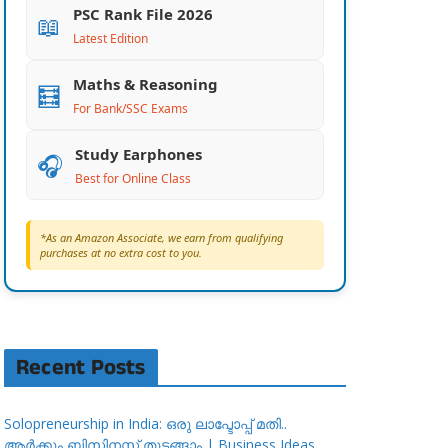
PSC Rank File 2026
📖
Latest Edition
Maths & Reasoning
🧮
For Bank/SSC Exams
Study Earphones
🎧
Best for Online Class
*As an Amazon Associate, we earn from qualifying
purchases at no extra cost to you.
Recent Posts
Solopreneurship in India: ഒരു ലാപ്ടോപ്പ് മതി..
ആർക്കും ബിസിനസ്സ് തുടങ്ങാം | Business Ideas