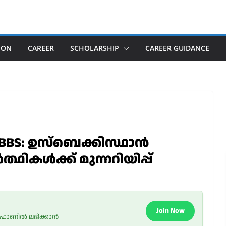
ION
CAREER
SCHOLARSHIP
CAREER GUIDANCE
MBBS: ഉസ്‌ബെക്കിസ്ഥാൻ
്ഥികൾക്ക് മുന്നറിയിപ്പ്
Join Now
 ഫോണിൽ ലഭിക്കാൻ