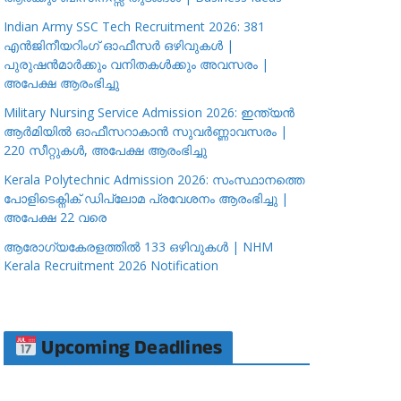
Indian Army SSC Tech Recruitment 2026: 381
എൻജിനീയറിംഗ് ഓഫീസർ ഒഴിവുകൾ |
പുരുഷൻമാർക്കും വനിതകൾക്കും അവസരം |
അപേക്ഷ ആരംഭിച്ചു
Military Nursing Service Admission 2026: ഇന്ത്യൻ
ആർമിയിൽ ഓഫീസറാകാൻ സുവർണ്ണാവസരം |
220 സീറ്റുകൾ, അപേക്ഷ ആരംഭിച്ചു
Kerala Polytechnic Admission 2026: സംസ്ഥാനത്തെ
പോളിടെക്നിക് ഡിപ്ലോമ പ്രവേശനം ആരംഭിച്ചു |
അപേക്ഷ 22 വരെ
ആരോഗ്യകേരളത്തിൽ 133 ഒഴിവുകൾ | NHM
Kerala Recruitment 2026 Notification
Upcoming Deadlines