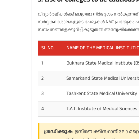
വിദ്യാർത്ഥികൾക്ക് ജാഗ്രതാ നിർദ്ദേശം നൽകുന്നതിന
സർവ്വകലാശാലകളുടെ പേരുകൾ NMC പ്രത്യേകം പരാമ
സ്ഥാപനങ്ങളെക്കുറിച്ച് കൂടുതൽ അന്വേഷിക്കേണ്ടത
SL NO.
NAME OF THE MEDICAL INSTITUTI
1
Bukhara State Medical Institute (B
2
Samarkand State Medical Universi
3
Tashkent State Medical University
4
T.A.T. Institute of Medical Scienc
ശ്രദ്ധിക്കുക:
ഉസ്‌ബെക്കിസ്ഥാനിലോ മറ്