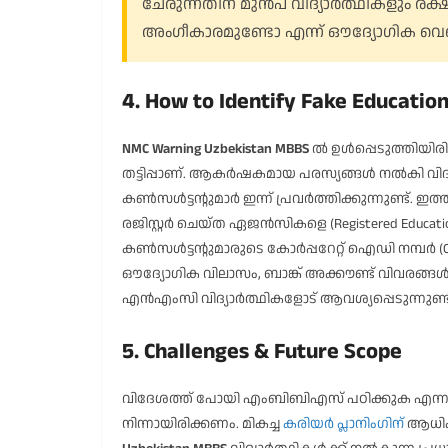
ചേരുന്നതിന് മുൻപ് വിദ്യാർത്ഥികളും ര
അംഗീകാരമുണ്ടോ എന്ന് ഔദ്യോഗിക വെബ്സ
4. How to Identify Fake Educatio
NMC Warning Uzbekistan MBBS
ൽ ഉൾപ്പെടുത്തിയിരി
തട്ടിപ്പാണ്. ആകർഷകമായ പരസ്യങ്ങൾ നൽകി വിദ്യ
കൺസൾട്ടന്റുമാർ ഇന്ന് പ്രവർത്തിക്കുന്നുണ്ട്. ഇ
രജിസ്റ്റർ ചെയ്ത ഏജൻസികളെ (Registered Education
കൺസൾട്ടന്റുമാരുടെ കോർപ്പറേറ്റ് ഐഡി നമ്പർ (Corp
ഔദ്യോഗിക വിലാസം, ബാങ്ക് അക്കൗണ്ട് വിവരങ്ങൾ 
എൻഎംസി വിദ്യാർത്ഥികളോട് ആവശ്യപ്പെടുന്നുണ്ട്
5. Challenges & Future Scope
വിദേശത്ത് പോയി എംബിബിഎസ് പഠിക്കുക എന്നത്
നിന്നായിരിക്കണം. മികച്ച
കരിയർ പ്ലാനിംഗിന്
ആധിക