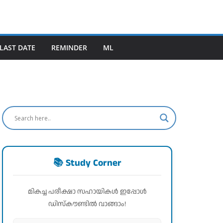
LAST DATE
REMINDER
ML
📚 Study Corner
മികച്ച പരീക്ഷാ സഹായികൾ ഇപ്പോൾ
ഡിസ്കൗണ്ടിൽ വാങ്ങാം!