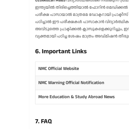
Uzbekistan MBBS
വിദ്യാർത്ഥികൾക്ക് നൽകുന്ന പ്
ഇന്ത്യയിൽ തിരിച്ചെത്തിയാൽ ഫോറിൻ മെഡിക്കൽ ഗ്രാ
പരീക്ഷ പാസായാൽ മാത്രമേ ഡോക്ടറായി പ്രാക്ടീസ
പഠിച്ചാൽ ഈ പരീക്ഷകൾ പാസാകാൻ വിദ്യാർത്ഥികൾ
അവിടുത്തെ പ്രാക്ടിക്കൽ ക്ലാസുകളെക്കുറിച്ചും, 
വ്യക്തമായി പഠിച്ച ശേഷം മാത്രം അഡ്മിഷൻ തീരു
6. Important Links
NMC Official Website
NMC Warning Official Notification
More Education & Study Abroad News
7. FAQ