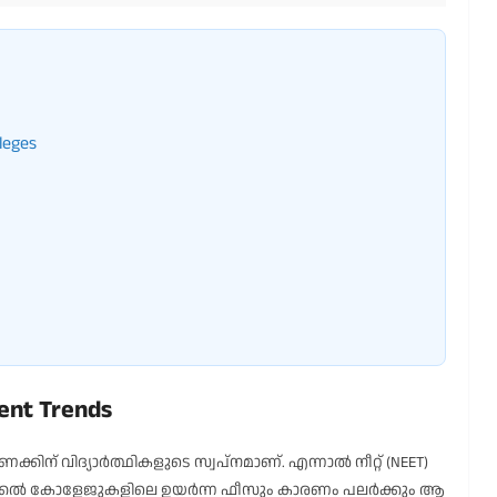
lleges
rent Trends
ിന് വിദ്യാർത്ഥികളുടെ സ്വപ്നമാണ്. എന്നാൽ നീറ്റ് (NEET)
ഡിക്കൽ കോളേജുകളിലെ ഉയർന്ന ഫീസും കാരണം പലർക്കും ആ