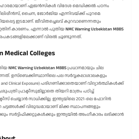
രു പരിഹാരമായാണ് ഏജൻസികൾ വിദേശ മെഡിക്കൽ പഠനം
. ഫിലിപ്പീൻസ്, ചൈന, ജോർജിയ എന്നിവയ്ക്ക് പുറമെ
രിയപ്പെട്ട ഇടമാണ്. ജീവിതച്ചെലവ് കുറവാണെന്നതും
 ഇതിന് കാരണം. എന്നാൽ പുതിയ
NMC Warning Uzbekistan MBBS
അപകടങ്ങളിലേക്കാണ് വിരൽ ചൂണ്ടുന്നത്.
an Medical Colleges
ുതിയ
NMC Warning Uzbekistan MBBS
പ്രധാനമായും ചില
കുന്നത്. ഉസ്‌ബെക്കിസ്ഥാനിലെ പല സർവ്വകലാശാലകളും
and Clinical Exposure) പരിഗണിക്കാതെയാണ് വിദ്യാർത്ഥികൾക്ക്
ി പ്രാക്ടീസുമില്ലാതെ തിയറി മാത്രം പഠിച്ച്
ാക്ടീസ് ചെയ്യാൻ സാധിക്കില്ല. ഇന്ത്യയിലെ 2021-ലെ ഫോറിൻ
 ചട്ടങ്ങൾക്ക് വിരുദ്ധമായാണ് മിക്ക സ്ഥാപനങ്ങളും
ും സർട്ടിഫിക്കറ്റുകൾക്കും ഇന്ത്യയിൽ അംഗീകാരം ലഭിക്കാൻ
 About