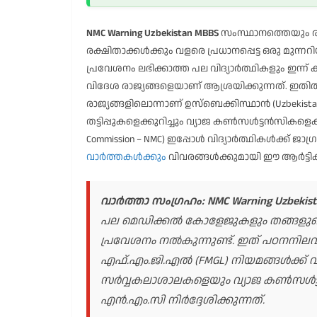
NMC Warning Uzbekistan MBBS
സംസ്ഥാനത്തെയും രാ
രക്ഷിതാക്കൾക്കും വളരെ പ്രധാനപ്പെട്ട ഒരു മുന്
പ്രവേശനം ലഭിക്കാത്ത പല വിദ്യാർത്ഥികളും ഇന്
വിദേശ രാജ്യങ്ങളെയാണ് ആശ്രയിക്കുന്നത്. ഇതിൽ
രാജ്യങ്ങളിലൊന്നാണ് ഉസ്‌ബെക്കിസ്ഥാൻ (Uzbekista
തട്ടിപ്പുകളെക്കുറിച്ചും വ്യാജ കൺസൾട്ടൻസികളെക്
Commission – NMC) ഇപ്പോൾ വിദ്യാർത്ഥികൾക്ക് 
വാർത്തകൾക്കും
വിവരങ്ങൾക്കുമായി ഈ ആർട്ടിക
വാർത്താ സംഗ്രഹം:
NMC Warning Uzbekis
പല മെഡിക്കൽ കോളേജുകളും തങ്ങളുടെ
പ്രവേശനം നൽകുന്നുണ്ട്. ഇത് പഠനനിലവ
എഫ്.എം.ജി.എൽ (FMGL) നിയമങ്ങൾക്ക് വിര
സർവ്വകലാശാലകളെയും വ്യാജ കൺസൾട്ടന്
എൻ.എം.സി നിർദ്ദേശിക്കുന്നത്.