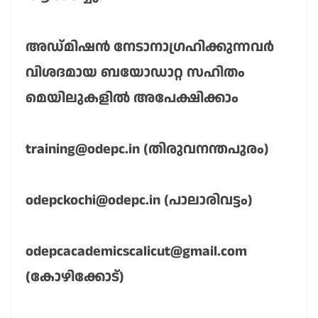
അഡ്മിഷൻ നേടാനാഗ്രഹിക്കുന്നവർ
വിശദമായ ബയോഡാറ്റ സഹിതം
മെയിലുകളിൽ അപേക്ഷിക്കാം
training@odepc.in (തിരുവനന്തപുരം)
odepckochi@odepc.in (പാലാരിവട്ടം)
odepcacademicscalicut@gmail.com
(കോഴിക്കോട്)