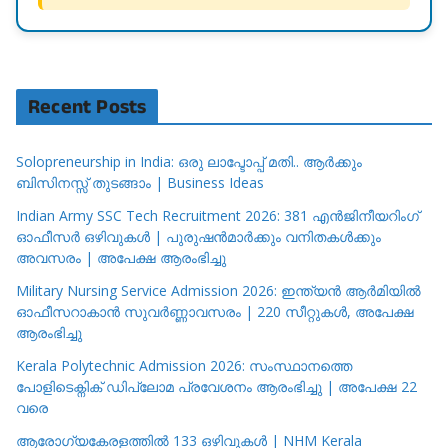
Recent Posts
Solopreneurship in India: ഒരു ലാപ്ടോപ്പ് മതി.. ആർക്കും
ബിസിനസ്സ് തുടങ്ങാം | Business Ideas
Indian Army SSC Tech Recruitment 2026: 381 എൻജിനീയറിംഗ്
ഓഫീസർ ഒഴിവുകൾ | പുരുഷൻമാർക്കും വനിതകൾക്കും
അവസരം | അപേക്ഷ ആരംഭിച്ചു
Military Nursing Service Admission 2026: ഇന്ത്യൻ ആർമിയിൽ
ഓഫീസറാകാൻ സുവർണ്ണാവസരം | 220 സീറ്റുകൾ, അപേക്ഷ
ആരംഭിച്ചു
Kerala Polytechnic Admission 2026: സംസ്ഥാനത്തെ
പോളിടെക്നിക് ഡിപ്ലോമ പ്രവേശനം ആരംഭിച്ചു | അപേക്ഷ 22
വരെ
ആരോഗ്യകേരളത്തിൽ 133 ഒഴിവുകൾ | NHM Kerala