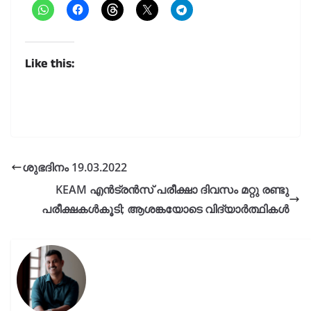
Like this:
ശുഭദിനം 19.03.2022
KEAM എൻട്രൻസ് പരീക്ഷാ ദിവസം മറ്റു രണ്ടു
പരീക്ഷകൾകൂടി; ആശങ്കയോടെ വിദ്യാർത്ഥികൾ