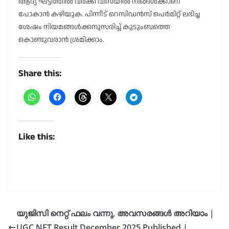
ആദ്യ ഘട്ടത്തിൽ വർക്ക് വിസയിൽ നിങ്ങൾക്കാണ്
പോകാൻ കഴിയുക. പിന്നീട് റെസിഡൻസ് പെർമിറ്റ് ലഭിച്ച
ശേഷം നിയമങ്ങൾക്കനുസരിച്ച് കുടുംബത്തെ
കൊണ്ടുവരാൻ ശ്രമിക്കാം.
Share this:
Like this:
യുജിസി നെറ്റ് ഫലം വന്നു, അവസരങ്ങൾ അറിയാം |
UGC NET Result December 2025 Published |