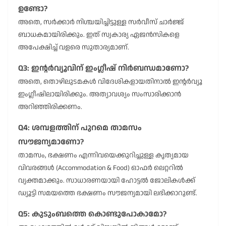
ഉണ്ടോ?
അതെ, സർക്കാർ നിശ്ചയിച്ചിട്ടുള്ള സർവീസ് ചാർജ്ജ്
ബാധകമായിരിക്കും. ഇത് സ്വകാര്യ ഏജൻസികളെ
അപേക്ഷിച്ച് വളരെ സുതാര്യമാണ്.
Q3: ഇന്റർവ്യൂവിന് ഇംഗ്ലീഷ് നിർബന്ധമാണോ?
അതെ, തൊഴിലുടമകൾ വിദേശികളായതിനാൽ ഇന്റർവ്യൂ
ഇംഗ്ലീഷിലായിരിക്കും. അത്യാവശ്യം സംസാരിക്കാൻ
അറിഞ്ഞിരിക്കണം.
Q4: ശമ്പളത്തിന് പുറമെ താമസം
സൗജന്യമാണോ?
താമസം, ഭക്ഷണം എന്നിവയെക്കുറിച്ചുള്ള കൃത്യമായ
വിവരങ്ങൾ (Accommodation & Food) ഓഫർ ലെറ്ററിൽ
വ്യക്തമാക്കും. സാധാരണയായി ഹോട്ടൽ ജോലികൾക്ക്
ഡ്യൂട്ടി സമയത്തെ ഭക്ഷണം സൗജന്യമായി ലഭിക്കാറുണ്ട്.
Q5: കുടുംബത്തെ കൊണ്ടുപോകാമോ?