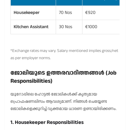
Housekeeper
70 Nos
€920
₹9
Kitchen Assistant
30 Nos
€1000
₹1
*Exchange rates may vary. Salary mentioned implies gross/net
as per employer norms.
ജോലിയുടെ ഉത്തരവാദിത്തങ്ങൾ (Job
Responsibilities)
യൂറോപ്പിലെ ഹോട്ടൽ ജോലികൾക്ക് കൃത്യമായ
പ്രൊഫഷണലിസം ആവശ്യമാണ്. നിങ്ങൾ ചെയ്യേണ്ട
ജോലികളെക്കുറിച്ച് വ്യക്തമായ ധാരണ ഉണ്ടായിരിക്കണം.
1. Housekeeper Responsibilities