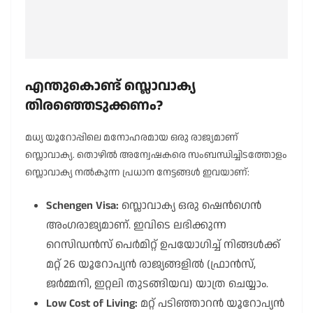
എന്തുകൊണ്ട് സ്ലൊവാക്യ
തിരഞ്ഞെടുക്കണം?
മധ്യ യൂറോപ്പിലെ മനോഹരമായ ഒരു രാജ്യമാണ്
സ്ലൊവാക്യ. തൊഴിൽ അന്വേഷകരെ സംബന്ധിച്ചിടത്തോളം
സ്ലൊവാക്യ നൽകുന്ന പ്രധാന നേട്ടങ്ങൾ ഇവയാണ്:
Schengen Visa:
സ്ലൊവാക്യ ഒരു ഷെൻഗെൻ
അംഗരാജ്യമാണ്. ഇവിടെ ലഭിക്കുന്ന
റെസിഡൻസ് പെർമിറ്റ് ഉപയോഗിച്ച് നിങ്ങൾക്ക്
മറ്റ് 26 യൂറോപ്യൻ രാജ്യങ്ങളിൽ (ഫ്രാൻസ്,
ജർമ്മനി, ഇറ്റലി തുടങ്ങിയവ) യാത്ര ചെയ്യാം.
Low Cost of Living:
മറ്റ് പടിഞ്ഞാറൻ യൂറോപ്യൻ