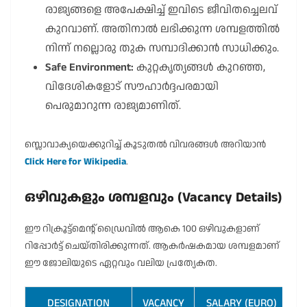
രാജ്യങ്ങളെ അപേക്ഷിച്ച് ഇവിടെ ജീവിതച്ചെലവ്
കുറവാണ്. അതിനാൽ ലഭിക്കുന്ന ശമ്പളത്തിൽ
നിന്ന് നല്ലൊരു തുക സമ്പാദിക്കാൻ സാധിക്കും.
Safe Environment:
കുറ്റകൃത്യങ്ങൾ കുറഞ്ഞ,
വിദേശികളോട് സൗഹാർദ്ദപരമായി
പെരുമാറുന്ന രാജ്യമാണിത്.
സ്ലൊവാക്യയെക്കുറിച്ച് കൂടുതൽ വിവരങ്ങൾ അറിയാൻ
Click Here for Wikipedia
.
ഒഴിവുകളും ശമ്പളവും (Vacancy Details)
ഈ റിക്രൂട്ട്മെന്റ് ഡ്രൈവിൽ ആകെ 100 ഒഴിവുകളാണ്
റിപ്പോർട്ട് ചെയ്തിരിക്കുന്നത്. ആകർഷകമായ ശമ്പളമാണ്
ഈ ജോലിയുടെ ഏറ്റവും വലിയ പ്രത്യേകത.
DESIGNATION
VACANCY
SALARY (EURO)
A