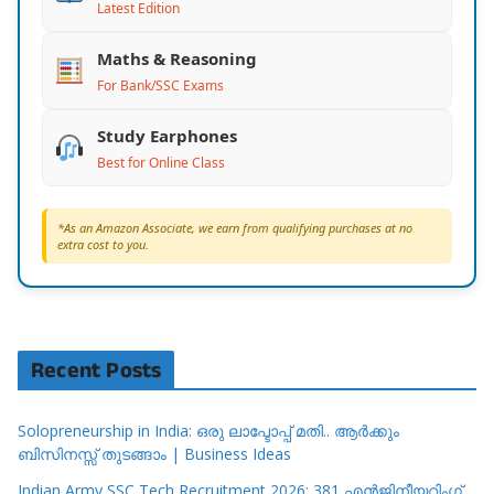
Latest Edition
Maths & Reasoning
For Bank/SSC Exams
Study Earphones
Best for Online Class
*As an Amazon Associate, we earn from qualifying purchases at no
extra cost to you.
Recent Posts
Solopreneurship in India: ഒരു ലാപ്ടോപ്പ് മതി.. ആർക്കും
ബിസിനസ്സ് തുടങ്ങാം | Business Ideas
Indian Army SSC Tech Recruitment 2026: 381 എൻജിനീയറിംഗ്