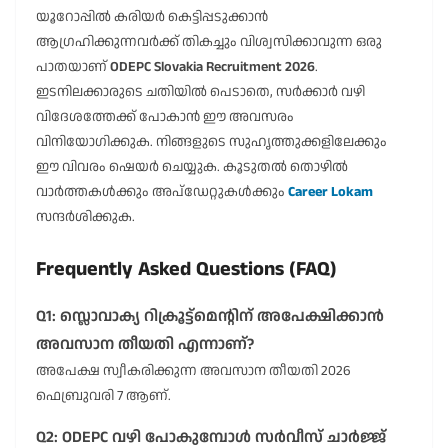
യൂറോപ്പിൽ കരിയർ കെട്ടിപ്പടുക്കാൻ
ആഗ്രഹിക്കുന്നവർക്ക് തികച്ചും വിശ്വസിക്കാവുന്ന ഒരു
പാതയാണ്
ODEPC Slovakia Recruitment 2026
.
ഇടനിലക്കാരുടെ ചതിയിൽ പെടാതെ, സർക്കാർ വഴി
വിദേശത്തേക്ക് പോകാൻ ഈ അവസരം
വിനിയോഗിക്കുക. നിങ്ങളുടെ സുഹൃത്തുക്കളിലേക്കും
ഈ വിവരം ഷെയർ ചെയ്യുക. കൂടുതൽ തൊഴിൽ
വാർത്തകൾക്കും അപ്ഡേറ്റുകൾക്കും
Career Lokam
സന്ദർശിക്കുക.
Frequently Asked Questions (FAQ)
Q1: സ്ലൊവാക്യ റിക്രൂട്ട്മെന്റിന് അപേക്ഷിക്കാൻ
അവസാന തീയതി എന്നാണ്?
അപേക്ഷ സ്വീകരിക്കുന്ന അവസാന തീയതി 2026
ഫെബ്രുവരി 7 ആണ്.
Q2: ODEPC വഴി പോകുമ്പോൾ സർവീസ് ചാർജ്ജ്