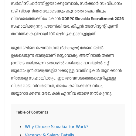
സർവീസ് ചാർജ്ജ് ഈടാക്കുമ്പോൾ, സർക്കാർ സംവിധാനം
വഴി വിശ്വസ്തതയോടെയും കുറഞ്ഞ ചെലവിലും
വിദേശത്തേക്ക് പോകാൻ
ODEPC Slovakia Recruitment 2026
സഹായിക്കുന്നു. ഹൗസ്‌കീപ്പർ, കിച്ചൻ അസിസ്റ്റന്റ് എന്നീ
തസ്തികകളിലായി 100 ഒഴിവുകളാണുള്ളത്.
യൂറോപ്പിലെ ഷെൻഗെൻ (Schengen) മേഖലയിൽ
ഉൾപ്പെടുന്ന രാജ്യമാണ് സ്ലൊവാക്യ. അതിനാൽ തന്നെ
ഇവിടെ ലഭിക്കുന്ന തൊഴിൽ പരിചയം ഭാവിയിൽ മറ്റ്
യൂറോപ്യൻ രാജ്യങ്ങളിലേക്കുള്ള വാതിലുകൾ തുറക്കാൻ
നിങ്ങളെ സഹായിക്കും. ഈ അവസരത്തെക്കുറിച്ചുള്ള
വിശദമായ വിവരങ്ങൾ, അപേക്ഷിക്കേണ്ട വിധം,
തയ്യാറാക്കേണ്ട രേഖകൾ എന്നിവ താഴെ നൽകുന്നു.
Table of Contents
Why Choose Slovakia for Work?
Vacancy & Salary Details