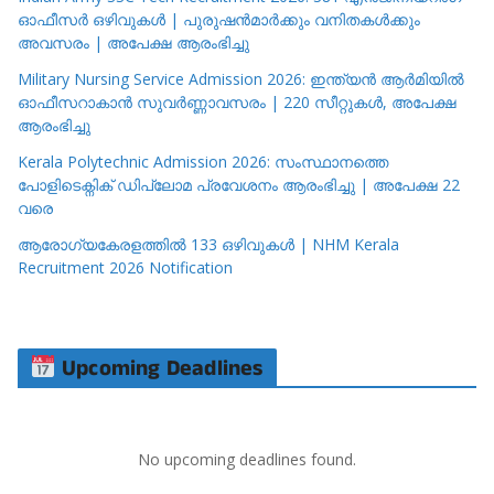
ഓഫീസർ ഒഴിവുകൾ | പുരുഷൻമാർക്കും വനിതകൾക്കും
അവസരം | അപേക്ഷ ആരംഭിച്ചു
Military Nursing Service Admission 2026: ഇന്ത്യൻ ആർമിയിൽ
ഓഫീസറാകാൻ സുവർണ്ണാവസരം | 220 സീറ്റുകൾ, അപേക്ഷ
ആരംഭിച്ചു
Kerala Polytechnic Admission 2026: സംസ്ഥാനത്തെ
പോളിടെക്നിക് ഡിപ്ലോമ പ്രവേശനം ആരംഭിച്ചു | അപേക്ഷ 22
വരെ
ആരോഗ്യകേരളത്തിൽ 133 ഒഴിവുകൾ | NHM Kerala
Recruitment 2026 Notification
Upcoming Deadlines
No upcoming deadlines found.