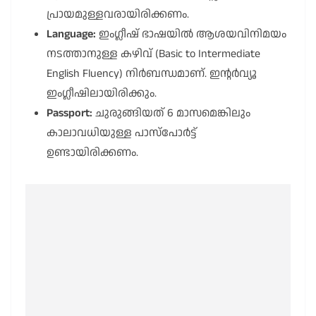
പ്രായമുള്ളവരായിരിക്കണം.
Language:
ഇംഗ്ലീഷ് ഭാഷയിൽ ആശയവിനിമയം
നടത്താനുള്ള കഴിവ് (Basic to Intermediate
English Fluency) നിർബന്ധമാണ്. ഇന്റർവ്യൂ
ഇംഗ്ലീഷിലായിരിക്കും.
Passport:
ചുരുങ്ങിയത് 6 മാസമെങ്കിലും
കാലാവധിയുള്ള പാസ്‌പോർട്ട്
ഉണ്ടായിരിക്കണം.