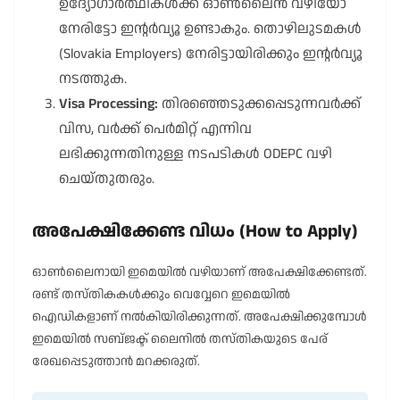
ഉദ്യോഗാർത്ഥികൾക്ക് ഓൺലൈൻ വഴിയോ
നേരിട്ടോ ഇന്റർവ്യൂ ഉണ്ടാകും. തൊഴിലുടമകൾ
(Slovakia Employers) നേരിട്ടായിരിക്കും ഇന്റർവ്യൂ
നടത്തുക.
Visa Processing:
തിരഞ്ഞെടുക്കപ്പെടുന്നവർക്ക്
വിസ, വർക്ക് പെർമിറ്റ് എന്നിവ
ലഭിക്കുന്നതിനുള്ള നടപടികൾ ODEPC വഴി
ചെയ്തുതരും.
അപേക്ഷിക്കേണ്ട വിധം (How to Apply)
ഓൺലൈനായി ഇമെയിൽ വഴിയാണ് അപേക്ഷിക്കേണ്ടത്.
രണ്ട് തസ്തികകൾക്കും വെവ്വേറെ ഇമെയിൽ
ഐഡികളാണ് നൽകിയിരിക്കുന്നത്. അപേക്ഷിക്കുമ്പോൾ
ഇമെയിൽ സബ്ജക്ട് ലൈനിൽ തസ്തികയുടെ പേര്
രേഖപ്പെടുത്താൻ മറക്കരുത്.