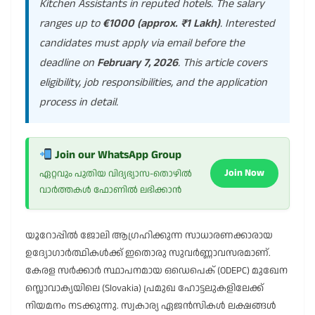
Kitchen Assistants in reputed hotels. The salary
ranges up to
€1000 (approx. ₹1 Lakh)
. Interested
candidates must apply via email before the
deadline on
February 7, 2026
. This article covers
eligibility, job responsibilities, and the application
process in detail.
Join our WhatsApp Group
Join Now
ഏറ്റവും പുതിയ വിദ്യഭ്യാസ-തൊഴിൽ
വാർത്തകൾ ഫോണിൽ ലഭിക്കാൻ
യൂറോപ്പിൽ ജോലി ആഗ്രഹിക്കുന്ന സാധാരണക്കാരായ
ഉദ്യോഗാർത്ഥികൾക്ക് ഇതൊരു സുവർണ്ണാവസരമാണ്.
കേരള സർക്കാർ സ്ഥാപനമായ ഒഡെപെക് (ODEPC) മുഖേന
സ്ലൊവാക്യയിലെ (Slovakia) പ്രമുഖ ഹോട്ടലുകളിലേക്ക്
നിയമനം നടക്കുന്നു. സ്വകാര്യ ഏജൻസികൾ ലക്ഷങ്ങൾ