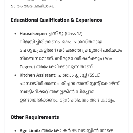
മാത്രം അപേക്ഷിക്കുക.
Educational Qualification & Experience
Housekeeper:
പ്ലസ് ടു (Class 12)
വിജയിച്ചിരിക്കണം. ഒപ്പം പ്രശസ്തമായ
ഹോട്ടലുകളിൽ 1 വർഷത്തെ പ്രവൃത്തി പരിചയം
നിർബന്ധമാണ്. ബിരുദധാരികൾക്കും (Any
Degree) അപേക്ഷിക്കാവുന്നതാണ്.
Kitchen Assistant:
പത്താം ക്ലാസ്സ് (SSLC)
പാസായിരിക്കണം. കിച്ചൻ അസിസ്റ്റന്റ് കോഴ്സ്
സർട്ടിഫിക്കറ്റ് അല്ലെങ്കിൽ ഡിപ്ലോമ
ഉണ്ടായിരിക്കണം. മുൻപരിചയം അഭികാമ്യം.
Other Requirements
Age Limit:
അപേക്ഷകർ 35 വയസ്സിൽ താഴെ