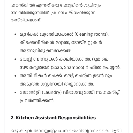
ഹൗസ്‌കീപ്പർ എന്നത് ഒരു ഹോട്ടലിന്റെ ശുചിത്വം
നിലനിർത്തുന്നതിൽ പ്രധാന പങ്ക് വഹിക്കുന്ന
തസ്തികയാണ്.
മുറികൾ വൃത്തിയാക്കൽ (Cleaning rooms),
കിടക്കവിരികൾ മാറ്റൽ, ടോയ്ലറ്റുകൾ
അണുവിമുക്തമാക്കൽ.
വേസ്റ്റ് ബിന്നുകൾ കാലിയാക്കൽ, റൂമിലെ
സൗകര്യങ്ങൾ (Soap, Shampoo) റീഫിൽ ചെയ്യൽ.
അതിഥികൾ ചെക്ക്-ഔട്ട് ചെയ്ത ഉടൻ റൂം
അടുത്ത ഗസ്റ്റിനായി തയ്യാറാക്കൽ.
ലോൺട്രി (Laundry) വിഭാഗവുമായി സഹകരിച്ച്
പ്രവർത്തിക്കൽ.
2. Kitchen Assistant Responsibilities
ഒരു കിച്ചൻ അസിസ്റ്റന്റ് പ്രധാന ഷെഫിന്റെ വലംകൈ ആയി