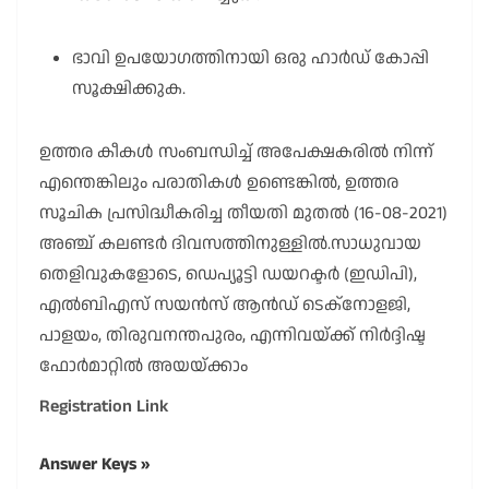
ഭാവി ഉപയോഗത്തിനായി ഒരു ഹാർഡ് കോപ്പി
സൂക്ഷിക്കുക.
ഉത്തര കീകൾ സംബന്ധിച്ച് അപേക്ഷകരിൽ നിന്ന്
എന്തെങ്കിലും പരാതികൾ ഉണ്ടെങ്കിൽ, ഉത്തര
സൂചിക പ്രസിദ്ധീകരിച്ച തീയതി മുതൽ (16-08-2021)
അഞ്ച് കലണ്ടർ ദിവസത്തിനുള്ളിൽ.സാധുവായ
തെളിവുകളോടെ, ഡെപ്യൂട്ടി ഡയറക്ടർ (ഇഡിപി),
എൽബിഎസ് സയൻസ് ആൻഡ് ടെക്നോളജി,
പാളയം, തിരുവനന്തപുരം, എന്നിവയ്ക്ക് നിർദ്ദിഷ്ട
ഫോർമാറ്റിൽ അയയ്ക്കാം
Registration Link
Answer Keys
»