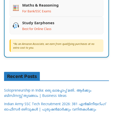
Maths & Reasoning
For Bank/SSC Exams
Study Earphones
Best for Online Class
*As an Amazon Associate, we earn from qualifying purchases at no
extra cost to you.
Recent Posts
Solopreneurship in India: ഒരു ലാപ്ടോപ്പ് മതി.. ആർക്കും
ബിസിനസ്സ് തുടങ്ങാം | Business Ideas
Indian Army SSC Tech Recruitment 2026: 381 എൻജിനീയറിംഗ്
ഓഫീസർ ഒഴിവുകൾ | പുരുഷൻമാർക്കും വനിതകൾക്കും