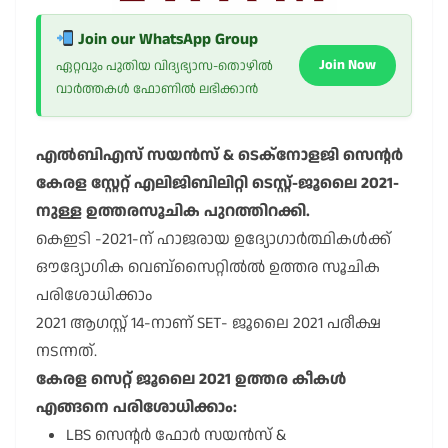
Join our WhatsApp Group
Join Now
ഏറ്റവും പുതിയ വിദ്യഭ്യാസ-തൊഴിൽ
വാർത്തകൾ ഫോണിൽ ലഭിക്കാൻ
എൽബിഎസ് സയൻസ് & ടെക്നോളജി സെന്റർ
കേരള സ്റ്റേറ്റ് എലിജിബിലിറ്റി ടെസ്റ്റ്-ജൂലൈ 2021-
നുള്ള ഉത്തരസൂചിക പുറത്തിറക്കി.
കെഇടി -2021-ന് ഹാജരായ ഉദ്യോഗാർത്ഥികൾക്ക്
ഔദ്യോഗിക വെബ്സൈറ്റിൽൽ ഉത്തര സൂചിക
പരിശോധിക്കാം
2021 ആഗസ്റ്റ് 14-നാണ് SET- ജൂലൈ 2021 പരീക്ഷ
നടന്നത്.
കേരള സെറ്റ് ജൂലൈ 2021 ഉത്തര കീകൾ
എങ്ങനെ പരിശോധിക്കാം:
LBS സെന്റർ ഫോർ സയൻസ് &