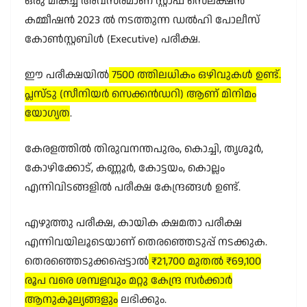
ഒരു മികച്ച അവസരമാണ് സ്റ്റാഫ് സെലക്ഷൻ
കമ്മീഷൻ 2023 ൽ നടത്തുന്ന ഡൽഹി പോലീസ്
കോൺസ്റ്റബിൾ (Executive) പരീക്ഷ.
ഈ പരീക്ഷയിൽ
7500 ത്തിലധികം ഒഴിവുകൾ ഉണ്ട്.
പ്ലസ്ടു (സീനിയർ സെക്കൻഡറി) ആണ് മിനിമം
യോഗ്യത
.
കേരളത്തിൽ തിരുവനന്തപുരം, കൊച്ചി, തൃശൂർ,
കോഴിക്കോട്, കണ്ണൂർ, കോട്ടയം, കൊല്ലം
എന്നിവിടങ്ങളിൽ പരീക്ഷ കേന്ദ്രങ്ങൾ ഉണ്ട്.
എഴുത്തു പരീക്ഷ, കായിക ക്ഷമതാ പരീക്ഷ
എന്നിവയിലൂടെയാണ് തെരഞ്ഞെടുപ്പ് നടക്കുക.
തെരഞ്ഞെടുക്കപ്പെട്ടാൽ
₹21,700 മുതൽ ₹69,100
രൂപ വരെ ശമ്പളവും മറ്റു കേന്ദ്ര സർക്കാർ
ആനുകൂല്യങ്ങളും
ലഭിക്കും.