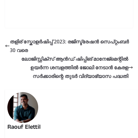
തളിര് സ്കോളർഷിപ്പ് 2023: രജിസ്ട്രേഷൻ സെപ്റ്റംബർ
30 വരെ
ലോജിസ്റ്റിക്സ് ആൻഡ് ഷിപ്പിങ് മാനേജ്മെന്റിൽ
ഉയർന്ന ശമ്പളത്തിൽ ജോലി നേടാൻ കേരള
സർക്കാരിന്റെ തുടർ വിദ്യാഭ്യാസ പദ്ധതി
Raouf Elettil