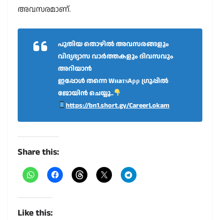
അവസരമാണ്.
പുതിയ തൊഴിൽ അവസരങ്ങളും
വിദ്യഭ്യാസ വാർത്തകളും ദിവസവും
അറിയാൻ
ഇപ്പോൾ തന്നെ WнaтѕAρρ ഗ്രൂപ്പിൽ
ജോയിൻ ചെയ്യൂ..
https://bn1.short.gy/CareerLokam
Share this:
Like this: