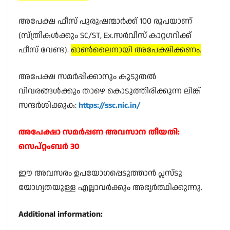
അപേക്ഷ ഫീസ് പുരുഷന്മാർക്ക് 100 രൂപയാണ്
(സ്ത്രീകൾക്കും SC/ST, Ex.സർവീസ് കാറ്റഗറിക്ക്
ഫീസ് വേണ്ട).
ഓൺലൈനായി അപേക്ഷിക്കണം.
അപേക്ഷ സമർപ്പിക്കാനും കൂടുതൽ
വിവരങ്ങൾക്കും താഴെ കൊടുത്തിരിക്കുന്ന ലിങ്ക്
സന്ദർശിക്കുക:
https://ssc.nic.in/
അപേക്ഷാ സമർപ്പണ അവസാന തീയതി:
സെപ്റ്റംബർ 30
ഈ അവസരം ഉപയോഗപ്പെടുത്താൻ പ്ലസ്ടു
യോഗ്യതയുള്ള എല്ലാവർക്കും അഭ്യർത്ഥിക്കുന്നു.
Additional information: