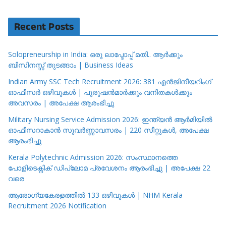
Recent Posts
Solopreneurship in India: ഒരു ലാപ്ടോപ്പ് മതി.. ആർക്കും
ബിസിനസ്സ് തുടങ്ങാം | Business Ideas
Indian Army SSC Tech Recruitment 2026: 381 എൻജിനീയറിംഗ്
ഓഫീസർ ഒഴിവുകൾ | പുരുഷൻമാർക്കും വനിതകൾക്കും
അവസരം | അപേക്ഷ ആരംഭിച്ചു
Military Nursing Service Admission 2026: ഇന്ത്യൻ ആർമിയിൽ
ഓഫീസറാകാൻ സുവർണ്ണാവസരം | 220 സീറ്റുകൾ, അപേക്ഷ
ആരംഭിച്ചു
Kerala Polytechnic Admission 2026: സംസ്ഥാനത്തെ
പോളിടെക്നിക് ഡിപ്ലോമ പ്രവേശനം ആരംഭിച്ചു | അപേക്ഷ 22
വരെ
ആരോഗ്യകേരളത്തിൽ 133 ഒഴിവുകൾ | NHM Kerala
Recruitment 2026 Notification