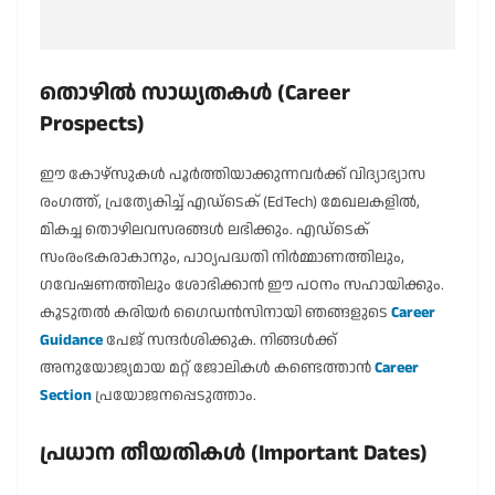
തൊഴിൽ സാധ്യതകൾ (Career
Prospects)
ഈ കോഴ്സുകൾ പൂർത്തിയാക്കുന്നവർക്ക് വിദ്യാഭ്യാസ
രംഗത്ത്, പ്രത്യേകിച്ച് എഡ്‌ടെക് (EdTech) മേഖലകളിൽ,
മികച്ച തൊഴിലവസരങ്ങൾ ലഭിക്കും. എഡ്‌ടെക്
സംരംഭകരാകാനും, പാഠ്യപദ്ധതി നിർമ്മാണത്തിലും,
ഗവേഷണത്തിലും ശോഭിക്കാൻ ഈ പഠനം സഹായിക്കും.
കൂടുതൽ കരിയർ ഗൈഡൻസിനായി ഞങ്ങളുടെ
Career
Guidance
പേജ് സന്ദർശിക്കുക. നിങ്ങൾക്ക്
അനുയോജ്യമായ മറ്റ് ജോലികൾ കണ്ടെത്താൻ
Career
Section
പ്രയോജനപ്പെടുത്താം.
പ്രധാന തീയതികൾ (Important Dates)