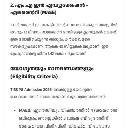
2. എം.എ ഇൻ എഡ്യൂക്കേഷൻ –
എലമെന്ററി (MAEE)
2 വർഷമാണ് ഈ കോഴ്സിന്റെ കാലാവധി. ഒരു സെമസ്റ്ററിൽ
വെറും 12 ദിവസം മാത്രമാണ് നേരിട്ടുള്ള ക്ലാസുകൾ ഉള്ളത്.
ഇത് ജോലി ചെയ്യുന്ന അധ്യാപകർക്ക് വളരെ
സൗകര്യപ്രദമാണ്. ആകെ 40 സീറ്റുകൾ ലഭ്യമാണ്. ഈ
പ്രോഗ്രാമിന്റെ ഫീസ് 1.42 ലക്ഷം രൂപയാണ്.
യോഗ്യതയും മാനദണ്ഡങ്ങളും
(Eligibility Criteria)
TISS PG Admission 2026
-ലേക്കുള്ള യോഗ്യതാ
മാനദണ്ഡങ്ങൾ ഓരോ കോഴ്സിനും വ്യത്യസ്തമാണ്:
MAEd:
ഏതെങ്കിലും വിഷയത്തിൽ 4 വർഷത്തെ
ബിരുദം, അല്ലെങ്കിൽ 3 വർഷ ബിരുദത്തിന്
ശേഷമുള്ള പിജി/പിജി ഡിപ്ലോമ. വിദ്യാഭ്യാസ