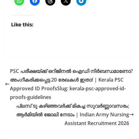
Like this:
PSC പരീക്ഷയ്ക്ക് ഒറിജിനൽ ഐഡി നിർബന്ധമാണോ?
അംഗീകരിക്കപ്പെട്ട 20 രേഖകൾ ഇതാ! | Kerala PSC
Approved ID ProofsSlug: kerala-psc-approved-id-
proofs-guidelines
പ്ലസ് ടു കഴിഞ്ഞവർക്ക് മികച്ച സുവർണ്ണാവസരം;
ആർമിയിൽ ജോലി നേടാം | Indian Army Nursing
Assistant Recruitment 2026