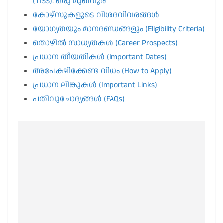
(TISS): ഒരു മുഖവുര
കോഴ്സുകളുടെ വിശദവിവരങ്ങൾ
യോഗ്യതയും മാനദണ്ഡങ്ങളും (Eligibility Criteria)
തൊഴിൽ സാധ്യതകൾ (Career Prospects)
പ്രധാന തീയതികൾ (Important Dates)
അപേക്ഷിക്കേണ്ട വിധം (How to Apply)
പ്രധാന ലിങ്കുകൾ (Important Links)
പതിവുചോദ്യങ്ങൾ (FAQs)