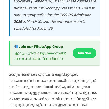
Education (Elementary) (MAEE). These courses are
highly suitable for working professionals. The last
date to apply online for the
TISS PG Admission
2026
is March 10, and the entrance exam is
scheduled for March 28.
Join our WhatsApp Group
Join Now
ഏറ്റവും പുതിയ വിദ്യഭ്യാസ-തൊഴിൽ
വാർത്തകൾ ഫോണിൽ ലഭിക്കാൻ
ഇന്ത്യയിലെ തന്നെ ഏറ്റവും മികച്ച വിദ്യാഭ്യാസ
സ്ഥാപനങ്ങളിൽ ഒന്നായ മുംബൈയിലെ ടാറ്റ ഇൻസ്റ്റിറ്റ്യൂട്ട്
ഓഫ് സോഷ്യൽ സയൻസസ് (TISS) പുതിയ അധ്യയന
വർഷത്തേക്കുള്ള പ്രവേശന നടപടികൾ ആരംഭിച്ചു.
TISS
PG Admission 2026
-ന്റെ ഭാഗമായി നോൺ-സിയുഇടി (Non-
CUET) പ്രോഗ്രാമുകളിലേക്കാണ് ഇപ്പോൾ അപേക്ഷ