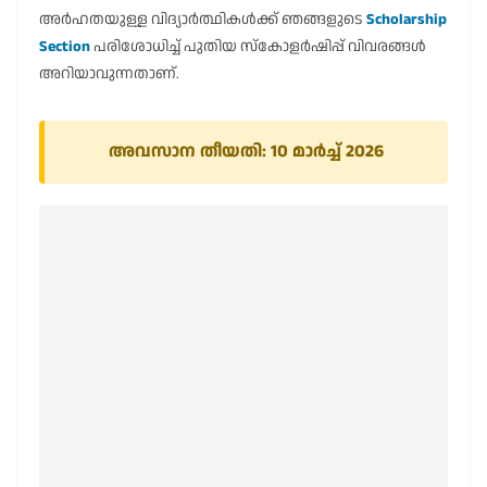
അർഹതയുള്ള വിദ്യാർത്ഥികൾക്ക് ഞങ്ങളുടെ
Scholarship
Section
പരിശോധിച്ച് പുതിയ സ്കോളർഷിപ്പ് വിവരങ്ങൾ
അറിയാവുന്നതാണ്.
അവസാന തീയതി: 10 മാർച്ച് 2026