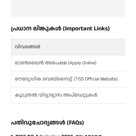
പ്രധാന ലിങ്കുകൾ (Important Links)
വിവരങ്ങൾ
ഓൺലൈൻ അപേക്ഷ (Apply Online)
ഔദ്യോഗിക വെബ്സൈറ്റ് (TISS Official Website)
കൂടുതൽ വിദ്യാഭ്യാസ അപ്‌ഡേറ്റുകൾ
പതിവുചോദ്യങ്ങൾ (FAQs)