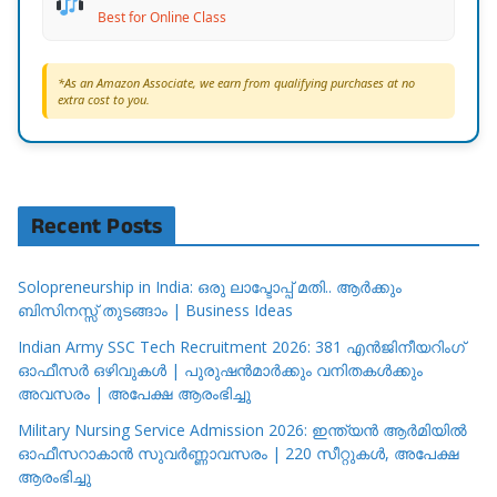
Best for Online Class
*As an Amazon Associate, we earn from qualifying purchases at no
extra cost to you.
Recent Posts
Solopreneurship in India: ഒരു ലാപ്ടോപ്പ് മതി.. ആർക്കും
ബിസിനസ്സ് തുടങ്ങാം | Business Ideas
Indian Army SSC Tech Recruitment 2026: 381 എൻജിനീയറിംഗ്
ഓഫീസർ ഒഴിവുകൾ | പുരുഷൻമാർക്കും വനിതകൾക്കും
അവസരം | അപേക്ഷ ആരംഭിച്ചു
Military Nursing Service Admission 2026: ഇന്ത്യൻ ആർമിയിൽ
ഓഫീസറാകാൻ സുവർണ്ണാവസരം | 220 സീറ്റുകൾ, അപേക്ഷ
ആരംഭിച്ചു