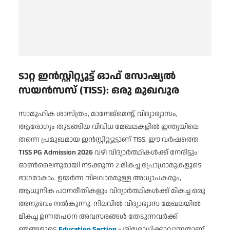
ടാറ്റ ഇൻസ്റ്റിറ്റ്യൂട്ട് ഓഫ് സോഷ്യൽ
സയൻസസ് (TISS): ഒരു മുഖവുര
സാമൂഹിക ശാസ്ത്രം, മാനേജ്മെന്റ്, വിദ്യാഭ്യാസം,
ആരോഗ്യം തുടങ്ങിയ വിവിധ മേഖലകളിൽ ഇന്ത്യയിലെ
തന്നെ പ്രമുഖമായ ഇൻസ്റ്റിറ്റ്യൂട്ടാണ് TISS. ഈ വർഷത്തെ
TISS PG Admission 2026
വഴി വിദ്യാർത്ഥികൾക്ക് നേരിട്ടും
ഓൺലൈനുമായി നടക്കുന്ന 2 മികച്ച പ്രോഗ്രാമുകളുടെ
ഭാഗമാകാം. ഉയർന്ന നിലവാരമുള്ള അധ്യാപകരും,
ആധുനിക പഠനരീതികളും വിദ്യാർത്ഥികൾക്ക് മികച്ച ഒരു
അനുഭവം നൽകുന്നു. നിലവിൽ വിദ്യാഭ്യാസ മേഖലയിൽ
മികച്ച ഉന്നതപഠന അവസരങ്ങൾ തേടുന്നവർക്ക്
ഞങ്ങളുടെ
Education Section
പരിശോധിക്കാവുന്നതാണ്.