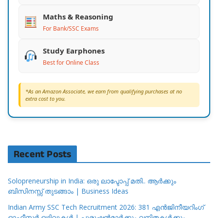
Maths & Reasoning
For Bank/SSC Exams
Study Earphones
Best for Online Class
*As an Amazon Associate, we earn from qualifying purchases at no
extra cost to you.
Recent Posts
Solopreneurship in India: ഒരു ലാപ്ടോപ്പ് മതി.. ആർക്കും
ബിസിനസ്സ് തുടങ്ങാം | Business Ideas
Indian Army SSC Tech Recruitment 2026: 381 എൻജിനീയറിംഗ്
ഓഫീസർ ഒഴിവുകൾ | പുരുഷൻമാർക്കും വനിതകൾക്കും