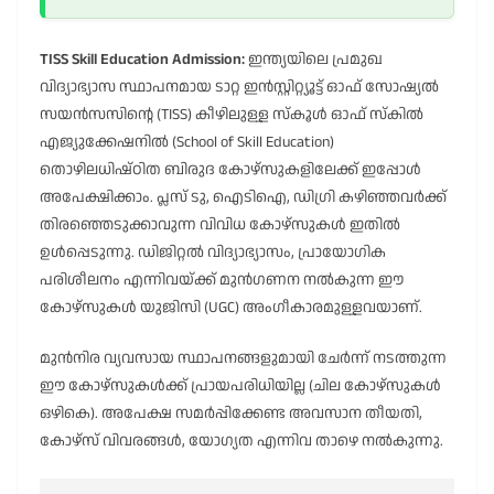
TISS Skill Education Admission:
ഇന്ത്യയിലെ പ്രമുഖ
വിദ്യാഭ്യാസ സ്ഥാപനമായ ടാറ്റ ഇൻസ്റ്റിറ്റ്യൂട്ട് ഓഫ് സോഷ്യൽ
സയൻസസിന്റെ (TISS) കീഴിലുള്ള സ്കൂൾ ഓഫ് സ്കിൽ
എജ്യുക്കേഷനിൽ (School of Skill Education)
തൊഴിലധിഷ്ഠിത ബിരുദ കോഴ്സുകളിലേക്ക് ഇപ്പോൾ
അപേക്ഷിക്കാം. പ്ലസ് ടു, ഐടിഐ, ഡിഗ്രി കഴിഞ്ഞവർക്ക്
തിരഞ്ഞെടുക്കാവുന്ന വിവിധ കോഴ്സുകൾ ഇതിൽ
ഉൾപ്പെടുന്നു. ഡിജിറ്റൽ വിദ്യാഭ്യാസം, പ്രായോഗിക
പരിശീലനം എന്നിവയ്ക്ക് മുൻഗണന നൽകുന്ന ഈ
കോഴ്സുകൾ യുജിസി (UGC) അംഗീകാരമുള്ളവയാണ്.
മുൻനിര വ്യവസായ സ്ഥാപനങ്ങളുമായി ചേർന്ന് നടത്തുന്ന
ഈ കോഴ്സുകൾക്ക് പ്രായപരിധിയില്ല (ചില കോഴ്സുകൾ
ഒഴികെ). അപേക്ഷ സമർപ്പിക്കേണ്ട അവസാന തീയതി,
കോഴ്സ് വിവരങ്ങൾ, യോഗ്യത എന്നിവ താഴെ നൽകുന്നു.