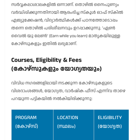
സർവ്വകലാശാലകളിൽ ഒന്നാണ്. തൊഴിൽ നൈപുണ്യം
വർദ്ധിപ്പിക്കുന്നതിനായി ആരംഭിച്ച സ്കൂൾ ഓഫ് സ്കിൽ
എജ്യുക്കേഷൻ, വിദ്യാർത്ഥികൾക്ക് പഠനത്തോടൊപ്പം
തന്നെ തൊഴിൽ പരിശീലനവും ഉറപ്പാക്കുന്നു. ‘ഏൺ
വൈൽ യു ലേൺ’ (Earn while you learn) മാതൃകയിലുള്ള
കോഴ്സുകളും ഇതിൽ ലഭ്യമാണ്.
Courses, Eligibility & Fees
(കോഴ്സുകളും യോഗ്യതയും)
വിവിധ നഗരങ്ങളിലായി നടക്കുന്ന കോഴ്സുകളുടെ
വിശദാംശങ്ങൾ, യോഗ്യത, വാർഷിക ഫീസ് എന്നിവ താഴെ
പറയുന്ന പട്ടികയിൽ നൽകിയിരിക്കുന്നു:
PROGRAM
LOCATION
ELIGIBILITY
(കോഴ്സ്)
(സ്ഥലം)
(യോഗ്യത)