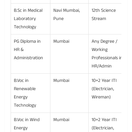
B.Sc in Medical
Navi Mumbai,
12th Science
Laboratory
Pune
Stream
Technology
PG Diploma in
Mumbai
Any Degree /
HR &
Working
Administration
Professionals in
HR/Admin
B.Voc in
Mumbai
10+2 Year ITI
Renewable
(Electrician,
Energy
Wireman)
Technology
B.Voc in Wind
Mumbai
10+2 Year ITI
Energy
(Electrician,