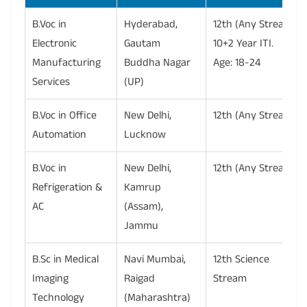
B.Voc in
Hyderabad,
12th (Any Stream),
Electronic
Gautam
10+2 Year ITI.
Manufacturing
Buddha Nagar
Age: 18-24
Services
(UP)
B.Voc in Office
New Delhi,
12th (Any Stream)
Automation
Lucknow
B.Voc in
New Delhi,
12th (Any Stream)
Refrigeration &
Kamrup
AC
(Assam),
Jammu
B.Sc in Medical
Navi Mumbai,
12th Science
Imaging
Raigad
Stream
Technology
(Maharashtra)