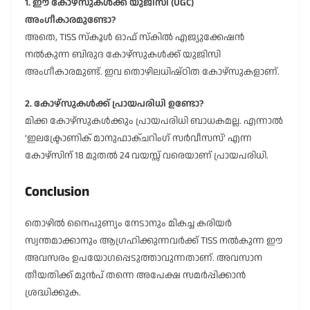
1. ഈ കോഴ്സുകൾക്ക് യുജിസി (UGC)
അംഗീകാരമുണ്ടോ?
അതെ, TISS സ്കൂൾ ഓഫ് സ്കിൽ എജ്യുക്കേഷൻ
നൽകുന്ന ബിരുദ കോഴ്സുകൾക്ക് യുജിസി
അംഗീകാരമുണ്ട്. ഇവ തൊഴിലധിഷ്ഠിത കോഴ്സുകളാണ്.
2. കോഴ്സുകൾക്ക് പ്രായപരിധി ഉണ്ടോ?
മിക്ക കോഴ്സുകൾക്കും പ്രായപരിധി ബാധകമല്ല. എന്നാൽ
‘ഇലക്ട്രോണിക് മാനുഫാക്ചറിംഗ് സർവീസസ്’ എന്ന
കോഴ്സിന് 18 മുതൽ 24 വയസ്സ് വരെയാണ് പ്രായപരിധി.
Conclusion
തൊഴിൽ നൈപുണ്യം നേടാനും മികച്ച കരിയർ
സ്വന്തമാക്കാനും ആഗ്രഹിക്കുന്നവർക്ക് TISS നൽകുന്ന ഈ
അവസരം ഉപയോഗപ്പെടുത്താവുന്നതാണ്. അവസാന
തീയതിക്ക് മുൻപ് തന്നെ അപേക്ഷ സമർപ്പിക്കാൻ
ശ്രദ്ധിക്കുക.