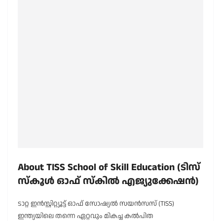
About TISS School of Skill Education (ടിസ്
സ്കൂൾ ഓഫ് സ്കിൽ എജ്യുക്കേഷൻ)
ടാറ്റ ഇൻസ്റ്റിറ്റ്യൂട്ട് ഓഫ് സോഷ്യൽ സയൻസസ് (TISS)
ഇന്ത്യയിലെ തന്നെ ഏറ്റവും മികച്ച കൽപിത