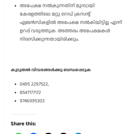
അപേക്ഷ നൽകുന്നതിന് മുമ്പായി
കേരളത്തിലെ മറ്റു റെഡ് ക്രസന്റ്
ഏജൻസികളിൽ അപേക്ഷ നൽകിയിട്ടില്ല എന്ന്
ഉറപ്പ് വരുത്തുക. അത്തരം അപേക്ഷകൾ
നിരസിക്കുന്നതായിരിക്കും.
കൂടുതൽ വിവരങ്ങൾക്കു ബന്ധപ്പെടുക
0495 2297522,
8547177172
9746995303
Share this: