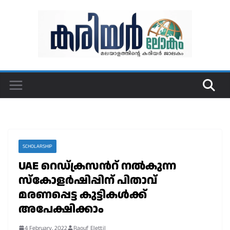
Skip
to
content
SCHOLARSHIP
UAE റെഡ്ക്രസൻറ് നൽകുന്ന
സ്കോളർഷിപ്പിന് പിതാവ്
മരണപ്പെട്ട കുട്ടികൾക്ക്
അപേക്ഷിക്കാം
4 February, 2022
Raouf Elettil