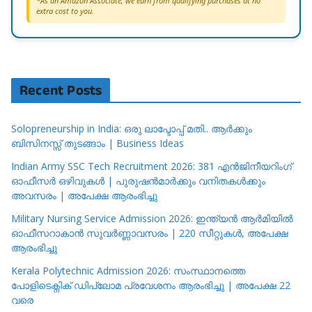
*As an Amazon Associate, we earn from qualifying purchases at no
extra cost to you.
Recent Posts
Solopreneurship in India: ഒരു ലാപ്ടോപ്പ് മതി.. ആർക്കും
ബിസിനസ്സ് തുടങ്ങാം | Business Ideas
Indian Army SSC Tech Recruitment 2026: 381 എൻജിനീയറിംഗ്
ഓഫീസർ ഒഴിവുകൾ | പുരുഷൻമാർക്കും വനിതകൾക്കും
അവസരം | അപേക്ഷ ആരംഭിച്ചു
Military Nursing Service Admission 2026: ഇന്ത്യൻ ആർമിയിൽ
ഓഫീസറാകാൻ സുവർണ്ണാവസരം | 220 സീറ്റുകൾ, അപേക്ഷ
ആരംഭിച്ചു
Kerala Polytechnic Admission 2026: സംസ്ഥാനത്തെ
പോളിടെക്നിക് ഡിപ്ലോമ പ്രവേശനം ആരംഭിച്ചു | അപേക്ഷ 22
വരെ