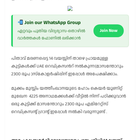
Join our WhatsApp Group
Join Now
ഏറ്റവും പുതിയ വിദ്യഭ്യാസ-തൊഴിൽ
വാർത്തകൾ ഫോണിൽ ലഭിക്കാൻ
പിതാവ് മരണപ്പെട്ട 14 വയസ്സിന് താഴെ പ്രായമുള്ള
കുട്ടികൾക്ക് UAE റെഡ്ക്രസൻറ് നൽകുന്ന(മാസന്തോറും
2300 രൂപ )സ്കോളർഷിപ്പിന് ഇപ്പോൾ അപേക്ഷിക്കാം.
മുക്കം മുസ്ലിം യത്തീംഖാനയുടെ ഹോം കെയർ യൂണിറ്റ്
മുഖേന 4225 അനാഥമക്കൾക്ക് വീട്ടിൽ നിന്ന് പഠിക്കുവാൻ
ഒരു കുട്ടിക്ക് മാസന്തോറും 2300 രൂപ എമിറേറ്റ്സ്
റെഡ്ക്രസന്റ് ഗ്രാന്റ് ഇപ്പോൾ നൽകി വരുന്നുണ്ട് .