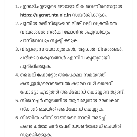
എൻ.ടി.എയുടെ ഔദ്യോഗിക വെബ്സൈറ്റായ
https://ugcnet.nta.nic.in
സന്ദർശിക്കുക.
പുതിയ രജിസ്ട്രേഷൻ ലിങ്ക് വഴി വ്യക്തിഗത
വിവരങ്ങൾ നൽകി ലോഗിൻ ഐഡിയും
പാസ്‌വേഡും സൃഷ്ടിക്കുക.
വിദ്യാഭ്യാസ യോഗ്യതകൾ, ആധാർ വിവരങ്ങൾ,
പരീക്ഷാ കേന്ദ്രങ്ങൾ എന്നിവ കൃത്യമായി
പൂരിപ്പിക്കുക.
ലൈവ് ഫോട്ടോ:
അപേക്ഷാ സമയത്ത്
കമ്പ്യൂട്ടർ/മൊബൈൽ ക്യാമറ വഴി ലൈവ്
ഫോട്ടോ എടുത്ത് അപ്‌ലോഡ് ചെയ്യേണ്ടതുണ്ട്.
സിഗ്നേച്ചർ തുടങ്ങിയ ആവശ്യമായ രേഖകൾ
സ്കാൻ ചെയ്ത് അപ്‌ലോഡ് ചെയ്യുക.
നിശ്ചിത ഫീസ് ഓൺലൈനായി അടച്ച്
കൺഫർമേഷൻ പേജ് ഡൗൺലോഡ് ചെയ്ത്
സൂക്ഷിക്കുക.