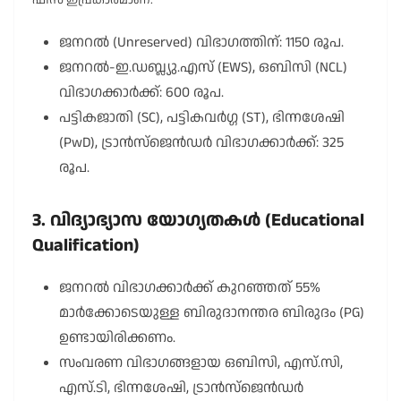
ഫീസ് ഇപ്രകാരമാണ്:
ജനറൽ (Unreserved) വിഭാഗത്തിന്: 1150 രൂപ.
ജനറൽ-ഇ.ഡബ്ല്യു.എസ് (EWS), ഒബിസി (NCL)
വിഭാഗക്കാർക്ക്: 600 രൂപ.
പട്ടികജാതി (SC), പട്ടികവർഗ്ഗ (ST), ഭിന്നശേഷി
(PwD), ട്രാൻസ്‌ജെൻഡർ വിഭാഗക്കാർക്ക്: 325
രൂപ.
3. വിദ്യാഭ്യാസ യോഗ്യതകൾ (Educational
Qualification)
ജനറൽ വിഭാഗക്കാർക്ക് കുറഞ്ഞത് 55%
മാർക്കോടെയുള്ള ബിരുദാനന്തര ബിരുദം (PG)
ഉണ്ടായിരിക്കണം.
സംവരണ വിഭാഗങ്ങളായ ഒബിസി, എസ്.സി,
എസ്.ടി, ഭിന്നശേഷി, ട്രാൻസ്‌ജെൻഡർ