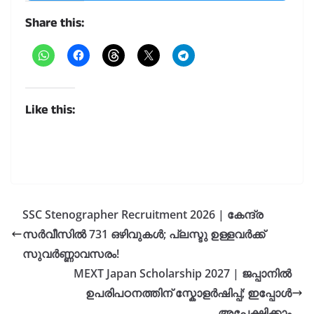
Share this:
Like this:
SSC Stenographer Recruitment 2026 | കേന്ദ്ര
സർവീസിൽ 731 ഒഴിവുകൾ; പ്ലസ്ടു ഉള്ളവർക്ക്
സുവർണ്ണാവസരം!
MEXT Japan Scholarship 2027 | ജപ്പാനിൽ
ഉപരിപഠനത്തിന് സ്കോളർഷിപ്പ്; ഇപ്പോൾ
അപേക്ഷിക്കാം