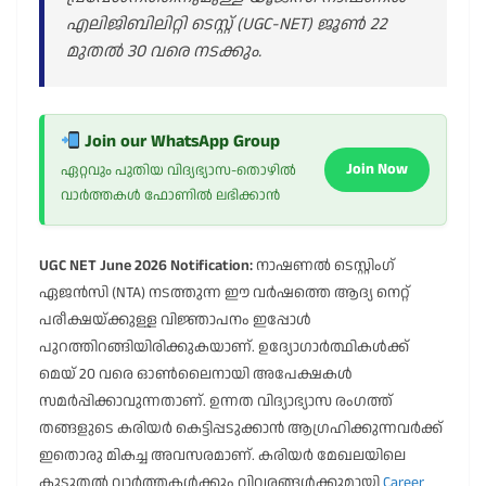
എലിജിബിലിറ്റി ടെസ്റ്റ് (UGC-NET) ജൂൺ 22
മുതൽ 30 വരെ നടക്കും.
Join our WhatsApp Group
Join Now
ഏറ്റവും പുതിയ വിദ്യഭ്യാസ-തൊഴിൽ
വാർത്തകൾ ഫോണിൽ ലഭിക്കാൻ
UGC NET June 2026 Notification:
നാഷണൽ ടെസ്റ്റിംഗ്
ഏജൻസി (NTA) നടത്തുന്ന ഈ വർഷത്തെ ആദ്യ നെറ്റ്
പരീക്ഷയ്ക്കുള്ള വിജ്ഞാപനം ഇപ്പോൾ
പുറത്തിറങ്ങിയിരിക്കുകയാണ്. ഉദ്യോഗാർത്ഥികൾക്ക്
മെയ് 20 വരെ ഓൺലൈനായി അപേക്ഷകൾ
സമർപ്പിക്കാവുന്നതാണ്. ഉന്നത വിദ്യാഭ്യാസ രംഗത്ത്
തങ്ങളുടെ കരിയർ കെട്ടിപ്പടുക്കാൻ ആഗ്രഹിക്കുന്നവർക്ക്
ഇതൊരു മികച്ച അവസരമാണ്. കരിയർ മേഖലയിലെ
കൂടുതൽ വാർത്തകൾക്കും വിവരങ്ങൾക്കുമായി
Career