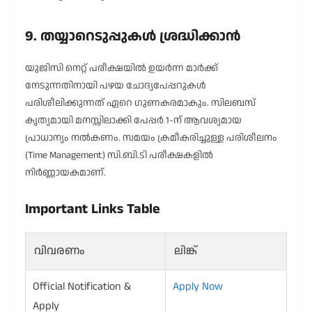
9. തയ്യാറെടുപ്പുകൾ ശ്രദ്ധിക്കാൻ
യുജിസി നെറ്റ് പരീക്ഷയിൽ ഉയർന്ന മാർക്ക്
നേടുന്നതിനായി പഴയ ചോദ്യപേപ്പറുകൾ
പരിശീലിക്കുന്നത് ഏറെ ഗുണകരമാകും. സിലബസ്
കൃത്യമായി മനസ്സിലാക്കി പേപ്പർ 1-ന് ആവശ്യമായ
പ്രാധാന്യം നൽകണം. സമയം ക്രമീകരിച്ചുള്ള പരിശീലനം
(Time Management) സി.ബി.ടി പരീക്ഷകളിൽ
നിർണ്ണായകമാണ്.
Important Links Table
വിവരണം
ലിങ്ക്
Official Notification &
Apply Now
Apply