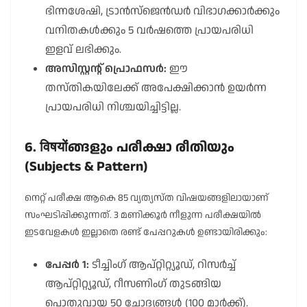
ഭിന്നശേഷി, ട്രാൻസ്‌ജെൻഡർ വിഭാഗക്കാർക്കും
വനിതകൾക്കും 5 വർഷത്തെ പ്രായപരിധി
ഇളവ് ലഭിക്കും.
അസിസ്റ്റന്റ് പ്രൊഫസർ:
ഈ
തസ്തികയിലേക്ക് അപേക്ഷിക്കാൻ ഉയർന്ന
പ്രായപരിധി നിശ്ചയിച്ചിട്ടില്ല.
6. विषयोंങ്ങളും പരീക്ഷാ രീതിയും
(Subjects & Pattern)
നെറ്റ് പരീക്ഷ ആകെ 85 വ്യത്യസ്ത വിഷയങ്ങളിലായാണ്
സംഘടിപ്പിക്കുന്നത്. 3 മണിക്കൂർ നീളുന്ന പരീക്ഷയിൽ
ഇടവേളകൾ ഇല്ലാതെ രണ്ട് പേപ്പറുകൾ ഉണ്ടായിരിക്കും:
പേപ്പർ 1:
ടീച്ചിംഗ് ആപ്റ്റിറ്റ്യൂഡ്, റിസർച്ച്
ആപ്റ്റിറ്റ്യൂഡ്, റീസണിംഗ് തുടങ്ങിയ
പൊതുവായ 50 ചോദ്യങ്ങൾ (100 മാർക്ക്).