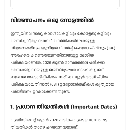
വിജ്ഞാപനം ഒരു നോട്ടത്തിൽ
ഇന്ത്യയിലെ സർവ്വകലാശാലകളിലും കോളേജുകളിലും
അസിസ്റ്റന്റ് പ്രൊഫസർ തസ്തികയിലേക്കുള്ള
നിയമനത്തിനും ജൂനിയർ റിസർച്ച് ഫെലോഷിപ്പിനും (JRF)
അർഹരെ കണ്ടെത്തുന്നതിനായുള്ള ദേശീയ
പരീക്ഷയാണിത്. 2026 ജൂൺ മാസത്തിലെ പരീക്ഷാ
സൈക്കിളിനായുള്ള രജിസ്ട്രേഷൻ നടപടികളാണ്
ഇപ്പോൾ ആരംഭിച്ചിരിക്കുന്നത്. കമ്പ്യൂട്ടർ അധിഷ്ഠിത
പരീക്ഷയായതിനാൽ (CBT) ഉദ്യോഗാർത്ഥികൾ കൃത്യമായ
പരിശീലനം ഉറപ്പാക്കേണ്ടതുണ്ട്.
1. പ്രധാന തീയതികൾ (Important Dates)
യുജിസി നെറ്റ് ജൂൺ 2026 പരീക്ഷയുടെ പ്രധാനപ്പെട്ട
തീയതികൾ താഴെ പറയുന്നവയാണ്: