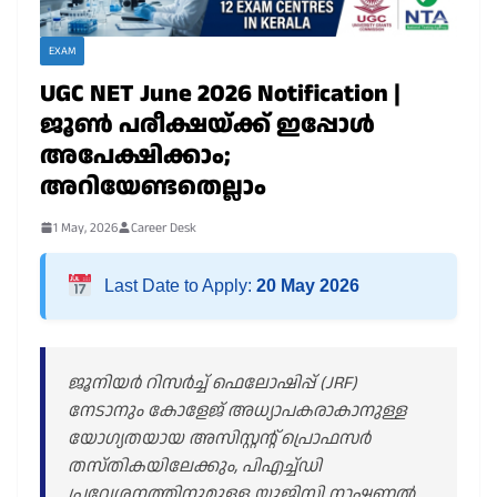
EXAM
UGC NET June 2026 Notification |
ജൂൺ പരീക്ഷയ്ക്ക് ഇപ്പോൾ
അപേക്ഷിക്കാം;
അറിയേണ്ടതെല്ലാം
1 May, 2026
Career Desk
Last Date to Apply:
20 May 2026
ജൂനിയർ റിസർച്ച് ഫെലോഷിപ്പ് (JRF)
നേടാനും കോളേജ് അധ്യാപകരാകാനുള്ള
യോഗ്യതയായ അസിസ്റ്റന്റ് പ്രൊഫസർ
തസ്തികയിലേക്കും, പിഎച്ച്ഡി
പ്രവേശനത്തിനുമുള്ള യൂജിസി നാഷണൽ