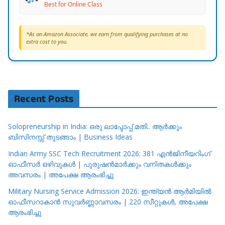
Best for Online Class
*As an Amazon Associate, we earn from qualifying purchases at no
extra cost to you.
Recent Posts
Solopreneurship in India: ഒരു ലാപ്ടോപ്പ് മതി.. ആർക്കും
ബിസിനസ്സ് തുടങ്ങാം | Business Ideas
Indian Army SSC Tech Recruitment 2026: 381 എൻജിനീയറിംഗ്
ഓഫീസർ ഒഴിവുകൾ | പുരുഷൻമാർക്കും വനിതകൾക്കും
അവസരം | അപേക്ഷ ആരംഭിച്ചു
Military Nursing Service Admission 2026: ഇന്ത്യൻ ആർമിയിൽ
ഓഫീസറാകാൻ സുവർണ്ണാവസരം | 220 സീറ്റുകൾ, അപേക്ഷ
ആരംഭിച്ചു