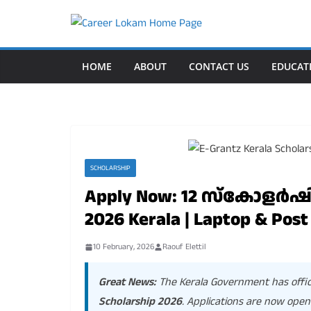
Skip
to
content
HOME
ABOUT
CONTACT US
EDUCAT
SCHOLARSHIP
Apply Now: 12 സ്കോളർഷിപ്
2026 Kerala | Laptop & Post
10 February, 2026
Raouf Elettil
Great News:
The Kerala Government has offic
Scholarship 2026
. Applications are now open