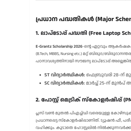
പ്രധാന പദ്ധതികൾ (Major Schem
1. ലാപ്ടോപ്പ് പദ്ധതി (Free Laptop Sc
E-Grantz Scholarship 2026
-ന്റെ ഏറ്റവും ആകർഷ
(B.Tech, MBBS, Nursing etc.) മറ്റ് ബിരുദ/ബിരുദാനന
പഠനാവശ്യത്തിനായി സൗജന്യ ലാപ്ടോപ്പ് അല്ലെങ്കി
ST വിദ്യാർത്ഥികൾ:
ഫെബ്രുവരി 28-ന് മ
SC വിദ്യാർത്ഥികൾ:
മാർച്ച് 25-ന് മുൻപ്
2. പോസ്റ്റ് മെട്രിക് സ്കോളർഷിപ്പ് (P
പ്ലസ് വൺ മുതൽ പിഎച്ച്ഡി വരെയുള്ള കോഴ്സുകൾക്ക
പ്രധാനപ്പെട്ട സ്കോളർഷിപ്പാണിത്. ട്യൂഷൻ ഫീ, പ
വഹിക്കും. കൂടാതെ ഹോസ്റ്റലിൽ നിൽക്കുന്നവർക്ക