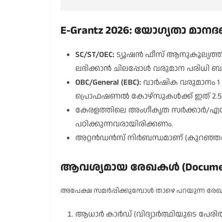
E-Grantz 2026: യോഗ്യതാ മാന
SC/ST/OEC:
ട്യൂഷൻ ഫീസ് ആനുകൂല്യത്തി
ലഭിക്കാൻ ചിലപ്പോൾ വരുമാന പരിധി 
OBC/General (EBC):
വാർഷിക വരുമാനം 1 
പ്രൊഫഷണൽ കോഴ്സുകൾക്ക് ഇത് 2.5 
കേരളത്തിലെ അംഗീകൃത സർക്കാർ/എയ്ഡഡ
പഠിക്കുന്നവരായിരിക്കണം.
അറ്റൻഡൻസ് നിർബന്ധമാണ് (കുറഞ്ഞത
ആവശ്യമായ രേഖകൾ (Document
അപേക്ഷ സമർപ്പിക്കുമ്പോൾ താഴെ പറയുന്ന രേഖ
ആധാർ കാർഡ് (വിദ്യാർത്ഥിയുടെ പേരിൽ