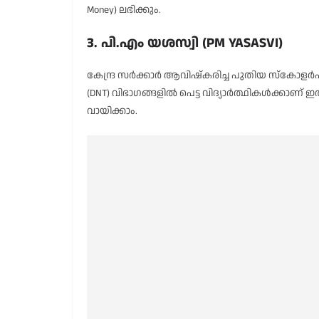
Money) ലഭിക്കും.
3. പി.എം യശസ്വി (PM YASASVI)
കേന്ദ്ര സർക്കാർ ആവിഷ്കരിച്ച പുതിയ സ്കോളർഷിപ്
(DNT) വിഭാഗങ്ങളിൽ പെട്ട വിദ്യാർത്ഥികൾക്കാ
വായിക്കാം.