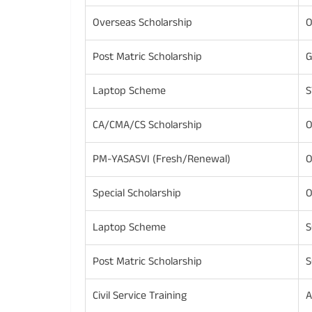
Overseas Scholarship
O
Post Matric Scholarship
G
Laptop Scheme
S
CA/CMA/CS Scholarship
O
PM-YASASVI (Fresh/Renewal)
O
Special Scholarship
O
Laptop Scheme
S
Post Matric Scholarship
S
Civil Service Training
A