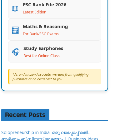
PSC Rank File 2026
📖
Latest Edition
Maths & Reasoning
🧮
For Bank/SSC Exams
Study Earphones
🎧
Best for Online Class
*As an Amazon Associate, we earn from qualifying
purchases at no extra cost to you.
Recent Posts
Solopreneurship in India: ഒരു ലാപ്ടോപ്പ് മതി..
ആർക്കും ബിസിനസ്സ് തുടങ്ങാം | Business Ideas