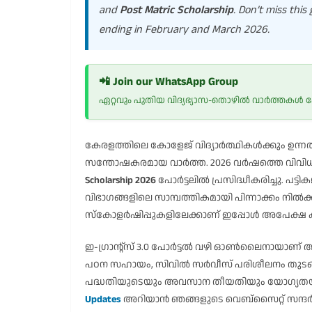
and
Post Matric Scholarship
. Don’t miss thi
ending in February and March 2026.
📲 Join our WhatsApp Group
ഏറ്റവും പുതിയ വിദ്യഭ്യാസ-തൊഴിൽ വാർത്തകൾ
കേരളത്തിലെ കോളേജ് വിദ്യാർത്ഥികൾക്കും ഉന്നത വ
സന്തോഷകരമായ വാർത്ത. 2026 വർഷത്തെ വിവി
Scholarship 2026
പോർട്ടലിൽ പ്രസിദ്ധീകരിച്ചു. പട്ടികജ
വിഭാഗങ്ങളിലെ സാമ്പത്തികമായി പിന്നാക്കം നിൽക്ക
സ്കോളർഷിപ്പുകളിലേക്കാണ് ഇപ്പോൾ അപേക്ഷ ക്ഷണ
ഇ-ഗ്രാന്റ്സ് 3.0 പോർട്ടൽ വഴി ഓൺലൈനായാണ് അപേ
പഠന സഹായം, സിവിൽ സർവീസ് പരിശീലനം തുടങ്
പദ്ധതിയുടെയും അവസാന തീയതിയും യോഗ്യതയ
Updates
അറിയാൻ ഞങ്ങളുടെ വെബ്സൈറ്റ് സന്ദർ