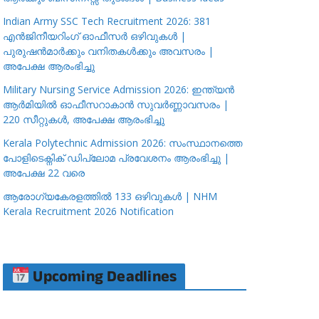
Indian Army SSC Tech Recruitment 2026: 381
എൻജിനീയറിംഗ് ഓഫീസർ ഒഴിവുകൾ |
പുരുഷൻമാർക്കും വനിതകൾക്കും അവസരം |
അപേക്ഷ ആരംഭിച്ചു
Military Nursing Service Admission 2026: ഇന്ത്യൻ
ആർമിയിൽ ഓഫീസറാകാൻ സുവർണ്ണാവസരം |
220 സീറ്റുകൾ, അപേക്ഷ ആരംഭിച്ചു
Kerala Polytechnic Admission 2026: സംസ്ഥാനത്തെ
പോളിടെക്നിക് ഡിപ്ലോമ പ്രവേശനം ആരംഭിച്ചു |
അപേക്ഷ 22 വരെ
ആരോഗ്യകേരളത്തിൽ 133 ഒഴിവുകൾ | NHM
Kerala Recruitment 2026 Notification
Upcoming Deadlines