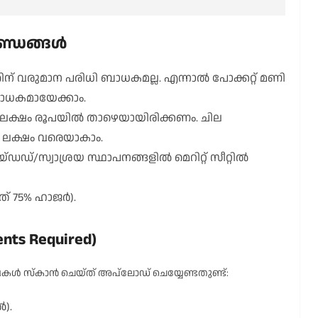
ദണ്ഡങ്ങൾ
ന് വരുമാന പരിധി ബാധകമല്ല. എന്നാൽ പോക്കറ്റ് മണി
ബാധകമായേക്കാം.
ലക്ഷം രൂപയിൽ താഴെയായിരിക്കണം. ചില
ലക്ഷം വരെയാകാം.
്/സ്വാശ്രയ സ്ഥാപനങ്ങളിൽ മെറിറ്റ് സീറ്റിൽ
് 75% ഹാജർ).
s Required)
കൾ സ്കാൻ ചെയ്ത് അപ്‌ലോഡ് ചെയ്യേണ്ടതുണ്ട്:
).