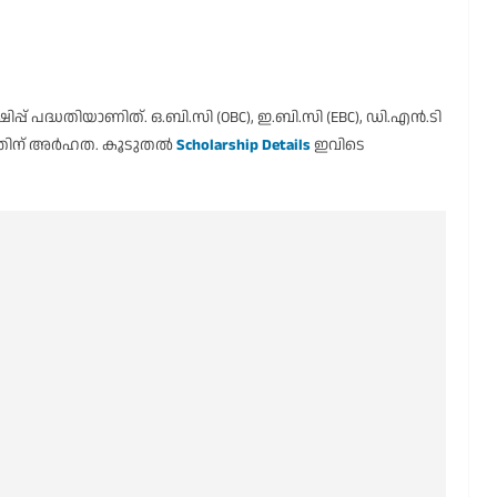
പ് പദ്ധതിയാണിത്. ഒ.ബി.സി (OBC), ഇ.ബി.സി (EBC), ഡി.എൻ.ടി
ണ് ഇതിന് അർഹത. കൂടുതൽ
Scholarship Details
ഇവിടെ