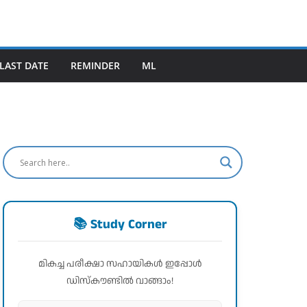
LAST DATE
REMINDER
ML
📚 Study Corner
മികച്ച പരീക്ഷാ സഹായികൾ ഇപ്പോൾ
ഡിസ്കൗണ്ടിൽ വാങ്ങാം!