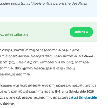
s golden opportunity! Apply online before the deadlines
Join Now
 ഫോണിൽ ലഭിക്കാൻ
ിദ്യാഭ്യാസത്തിന് തയ്യാറെടുക്കുന്നവർക്കും വളരെ
ധ സ്കോളർഷിപ്പുകൾക്കുള്ള അപേക്ഷാ തീയതികൾ
E-Grantz
ാതി (SC), പട്ടികവർഗ്ഗ (ST), പിന്നാക്ക വിഭാഗ (OBC), മുന്നാക്ക
ുന്നവർ (EBC) എന്നിവർക്കായുള്ള 12-ഓളം മികച്ച
ിച്ചിരിക്കുന്നത്.
ക്ഷ സമർപ്പിക്കേണ്ടത്. സൗജന്യ ലാപ്ടോപ്പ് പദ്ധതി, വിദേശ
ങിയവ ഇതിൽ ഉൾപ്പെടുന്നു. ഓരോ
E-Grantz Scholarship 2026
ും താഴെ വിശദമായി നൽകുന്നു. കൂടുതൽ
Latest Scholarship
ശിക്കുക.