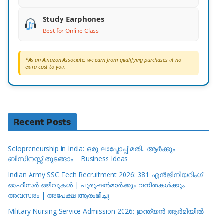
Study Earphones
Best for Online Class
*As an Amazon Associate, we earn from qualifying purchases at no
extra cost to you.
Recent Posts
Solopreneurship in India: ഒരു ലാപ്ടോപ്പ് മതി.. ആർക്കും
ബിസിനസ്സ് തുടങ്ങാം | Business Ideas
Indian Army SSC Tech Recruitment 2026: 381 എൻജിനീയറിംഗ്
ഓഫീസർ ഒഴിവുകൾ | പുരുഷൻമാർക്കും വനിതകൾക്കും
അവസരം | അപേക്ഷ ആരംഭിച്ചു
Military Nursing Service Admission 2026: ഇന്ത്യൻ ആർമിയിൽ