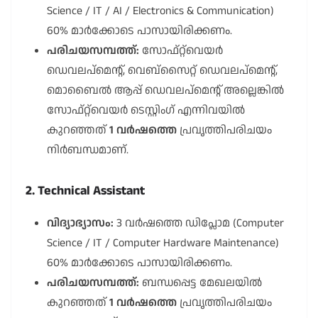
Science / IT / AI / Electronics & Communication)
60% മാർക്കോടെ പാസായിരിക്കണം.
പരിചയസമ്പത്ത്:
സോഫ്റ്റ്‌വെയർ
ഡെവലപ്‌മെന്റ്, വെബ്സൈറ്റ് ഡെവലപ്‌മെന്റ്,
മൊബൈൽ ആപ്പ് ഡെവലപ്‌മെന്റ് അല്ലെങ്കിൽ
സോഫ്റ്റ്‌വെയർ ടെസ്റ്റിംഗ് എന്നിവയിൽ
കുറഞ്ഞത്
1 വർഷത്തെ
പ്രവൃത്തിപരിചയം
നിർബന്ധമാണ്.
2. Technical Assistant
വിദ്യാഭ്യാസം:
3 വർഷത്തെ ഡിപ്ലോമ (Computer
Science / IT / Computer Hardware Maintenance)
60% മാർക്കോടെ പാസായിരിക്കണം.
പരിചയസമ്പത്ത്:
ബന്ധപ്പെട്ട മേഖലയിൽ
കുറഞ്ഞത്
1 വർഷത്തെ
പ്രവൃത്തിപരിചയം