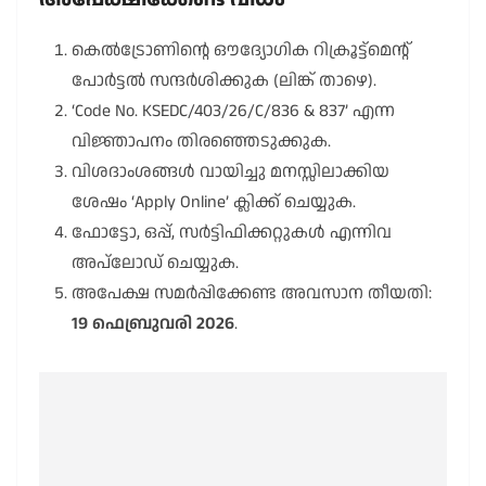
കെൽട്രോണിന്റെ ഔദ്യോഗിക റിക്രൂട്ട്മെന്റ്
പോർട്ടൽ സന്ദർശിക്കുക (ലിങ്ക് താഴെ).
‘Code No. KSEDC/403/26/C/836 & 837’ എന്ന
വിജ്ഞാപനം തിരഞ്ഞെടുക്കുക.
വിശദാംശങ്ങൾ വായിച്ചു മനസ്സിലാക്കിയ
ശേഷം ‘Apply Online’ ക്ലിക്ക് ചെയ്യുക.
ഫോട്ടോ, ഒപ്പ്, സർട്ടിഫിക്കറ്റുകൾ എന്നിവ
അപ്‌ലോഡ് ചെയ്യുക.
അപേക്ഷ സമർപ്പിക്കേണ്ട അവസാന തീയതി:
19 ഫെബ്രുവരി 2026
.