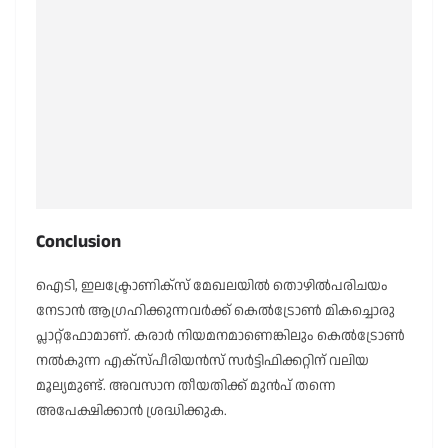
Conclusion
ഐടി, ഇലക്ട്രോണിക്സ് മേഖലയിൽ തൊഴിൽപരിചയം
നേടാൻ ആഗ്രഹിക്കുന്നവർക്ക് കെൽട്രോൺ മികച്ചൊരു
പ്ലാറ്റ്‌ഫോമാണ്. കരാർ നിയമനമാണെങ്കിലും കെൽട്രോൺ
നൽകുന്ന എക്സ്പീരിയൻസ് സർട്ടിഫിക്കറ്റിന് വലിയ
മൂല്യമുണ്ട്. അവസാന തീയതിക്ക് മുൻപ് തന്നെ
അപേക്ഷിക്കാൻ ശ്രദ്ധിക്കുക.