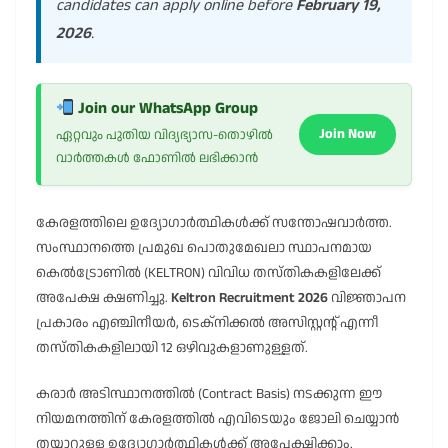
candidates can apply online before
February 19,
2026
.
Join our WhatsApp Group
Join Now
ഏറ്റവും പുതിയ വിദ്യഭ്യാസ-തൊഴിൽ
വാർത്തകൾ ഫോണിൽ ലഭിക്കാൻ
കേരളത്തിലെ ഉദ്യോഗാർത്ഥികൾക്ക് സന്തോഷവാർത്ത.
സംസ്ഥാനത്തെ പ്രമുഖ പൊതുമേഖലാ സ്ഥാപനമായ
കെൽട്രോണിൽ (KELTRON) വിവിധ തസ്തികകളിലേക്ക്
അപേക്ഷ ക്ഷണിച്ചു.
Keltron Recruitment 2026
വിജ്ഞാപന
പ്രകാരം എഞ്ചിനീയർ, ടെക്നിക്കൽ അസിസ്റ്റന്റ് എന്നീ
തസ്തികകളിലായി 12 ഒഴിവുകളാണുള്ളത്.
കരാർ അടിസ്ഥാനത്തിൽ (Contract Basis) നടക്കുന്ന ഈ
നിയമനത്തിന് കേരളത്തിൽ എവിടെയും ജോലി ചെയ്യാൻ
തയ്യാറുള്ള ഉദ്യോഗാർത്ഥികൾക്ക് അപേക്ഷിക്കാം.