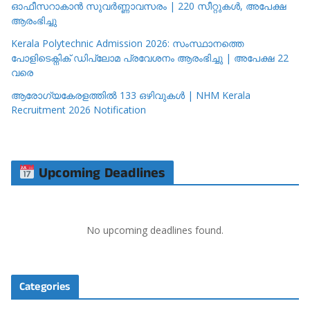
ഓഫീസറാകാൻ സുവർണ്ണാവസരം | 220 സീറ്റുകൾ, അപേക്ഷ
ആരംഭിച്ചു
Kerala Polytechnic Admission 2026: സംസ്ഥാനത്തെ
പോളിടെക്നിക് ഡിപ്ലോമ പ്രവേശനം ആരംഭിച്ചു | അപേക്ഷ 22
വരെ
ആരോഗ്യകേരളത്തിൽ 133 ഒഴിവുകൾ | NHM Kerala
Recruitment 2026 Notification
Upcoming Deadlines
No upcoming deadlines found.
Categories