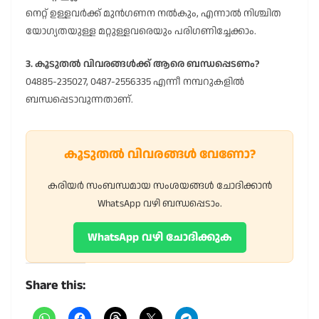
നെറ്റ് ഉള്ളവർക്ക് മുൻഗണന നൽകും, എന്നാൽ നിശ്ചിത
യോഗ്യതയുള്ള മറ്റുള്ളവരെയും പരിഗണിച്ചേക്കാം.
3. കൂടുതൽ വിവരങ്ങൾക്ക് ആരെ ബന്ധപ്പെടണം?
04885-235027, 0487-2556335 എന്നീ നമ്പറുകളിൽ
ബന്ധപ്പെടാവുന്നതാണ്.
കൂടുതൽ വിവരങ്ങൾ വേണോ?
കരിയർ സംബന്ധമായ സംശയങ്ങൾ ചോദിക്കാൻ
WhatsApp വഴി ബന്ധപ്പെടാം.
WhatsApp വഴി ചോദിക്കുക
Share this: