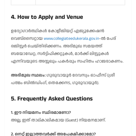
4. How to Apply and Venue
ഉദ്യോഗാർത്ഥികൾ കോളീജിയറ്റ് എജ്യുക്കേഷൻ
വെബ്സൈറ്റായ
www.collegiateedukerala.gov.in
-ൽ പേര്
രജിസ്റ്റർ ചെയ്തിരിക്കണം. അഭിമുഖ സമയത്ത്
ബയോഡേറ്റ, സർട്ടിഫിക്കറ്റുകൾ, മാർക്ക് ലിസ്റ്റുകൾ
എന്നിവയുടെ അസ്സലും പകർപ്പും സഹിതം ഹാജരാകണം.
അഭിമുഖ സ്ഥലം:
ഗുരുവായൂർ ദേവസ്വം ഓഫീസ് (ശ്രീ
പത്മം ബിൽഡിംഗ്, തെക്കേനട, ഗുരുവായൂർ).
5. Frequently Asked Questions
1. ഈ നിയമനം സ്ഥിരമാണോ?
അല്ല, ഇത് താല്കാലികമായ (Guest) നിയമനമാണ്.
2. നെറ്റ് ഇല്ലാത്തവർക്ക് അപേക്ഷിക്കാമോ?