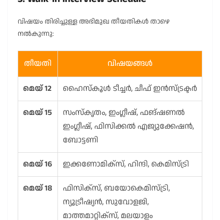
വിഷയം തിരിച്ചുള്ള അഭിമുഖ തീയതികൾ താഴെ
നൽകുന്നു:
തീയതി
വിഷയങ്ങൾ
മെയ് 12
ഹൈസ്കൂൾ ടീച്ചർ, ചീഫ് ഇൻസ്ട്രക്ടർ
മെയ് 15
സംസ്കൃതം, ഇംഗ്ലീഷ്, ഫങ്ഷണൽ
ഇംഗ്ലീഷ്, ഫിസിക്കൽ എജ്യുക്കേഷൻ,
ബോട്ടണി
മെയ് 16
ഇക്കണോമിക്സ്, ഹിന്ദി, കെമിസ്ട്രി
മെയ് 18
ഫിസിക്സ്, ബയോകെമിസ്ട്രി,
ന്യൂട്രീഷ്യൻ, സുവോളജി,
മാത്തമാറ്റിക്സ്, മലയാളം