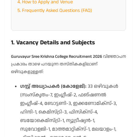
4. How to Apply and Venue
5. Frequently Asked Questions (FAQ)
1. Vacancy Details and Subjects
Guruvayur Sree Krishna College Recruitment 2026
വിജ്ഞാപന
പ്രകാരം താഴെ പറയുന്ന തസ്തികകളിലാണ്
ഒഴിവുകളുള്ളത്:
ഗസ്റ്റ് അധ്യാപകർ (കോളേജ്):
33 ഒഴിവുകൾ
(സംസ്കൃതം-7, ഇംഗ്ലീഷ്-2, ഫങ്ഷണൽ
ഇംഗ്ലീഷ്-4, ബോട്ടണി-3, ഇക്കണോമിക്സ്-3,
ഹിന്ദി-1, കെമിസ്ട്രി-3, ഫിസിക്സ്-4,
ബയോകെമിസ്ട്രി-1, ന്യൂട്രീഷ്യൻ-1,
സുവോളജി-1, മാത്തമാറ്റിക്സ്-1, മലയാളം-1,