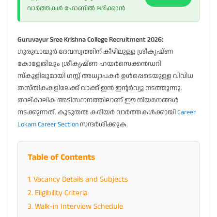
വാർത്തകൾ ഫോണിൽ ലഭിക്കാൻ
Guruvayur Sree Krishna College Recruitment 2026:
ഗുരുവായൂർ ദേവസ്വത്തിന് കീഴിലുള്ള ശ്രീകൃഷ്ണ
കോളേജിലും ശ്രീകൃഷ്ണ ഹയർസെക്കൻഡറി
സ്കൂളിലുമായി ഗസ്റ്റ് അധ്യാപകർ ഉൾപ്പെടെയുള്ള വിവിധ
തസ്തികകളിലേക്ക് വാക്ക് ഇൻ ഇന്റർവ്യൂ നടത്തുന്നു.
താല്കാലിക അടിസ്ഥാനത്തിലാണ് ഈ നിയമനങ്ങൾ
നടക്കുന്നത്. കൂടുതൽ കരിയർ വാർത്തകൾക്കായി
Career
Lokam Career Section
സന്ദർശിക്കുക.
Table of Contents
1. Vacancy Details and Subjects
2. Eligibility Criteria
3. Walk-in Interview Schedule