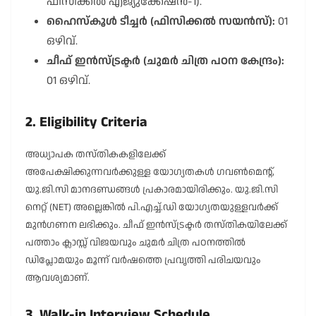
ഫിസിക്കൽ എജ്യുക്കേഷൻ-1).
ഹൈസ്കൂൾ ടീച്ചർ (ഫിസിക്കൽ സയൻസ്):
01
ഒഴിവ്.
ചീഫ് ഇൻസ്ട്രക്ടർ (ചുമർ ചിത്ര പഠന കേന്ദ്രം):
01 ഒഴിവ്.
2. Eligibility Criteria
അധ്യാപക തസ്തികകളിലേക്ക്
അപേക്ഷിക്കുന്നവർക്കുള്ള യോഗ്യതകൾ ഗവൺമെന്റ്,
യു.ജി.സി മാനദണ്ഡങ്ങൾ പ്രകാരമായിരിക്കും. യു.ജി.സി
നെറ്റ് (NET) അല്ലെങ്കിൽ പി.എച്ച്.ഡി യോഗ്യതയുള്ളവർക്ക്
മുൻഗണന ലഭിക്കും. ചീഫ് ഇൻസ്ട്രക്ടർ തസ്തികയിലേക്ക്
പത്താം ക്ലാസ്സ് വിജയവും ചുമർ ചിത്ര പഠനത്തിൽ
ഡിപ്ലോമയും മൂന്ന് വർഷത്തെ പ്രവൃത്തി പരിചയവും
ആവശ്യമാണ്.
3. Walk-in Interview Schedule