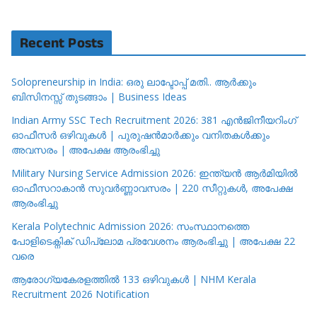
Recent Posts
Solopreneurship in India: ഒരു ലാപ്ടോപ്പ് മതി.. ആർക്കും
ബിസിനസ്സ് തുടങ്ങാം | Business Ideas
Indian Army SSC Tech Recruitment 2026: 381 എൻജിനീയറിംഗ്
ഓഫീസർ ഒഴിവുകൾ | പുരുഷൻമാർക്കും വനിതകൾക്കും
അവസരം | അപേക്ഷ ആരംഭിച്ചു
Military Nursing Service Admission 2026: ഇന്ത്യൻ ആർമിയിൽ
ഓഫീസറാകാൻ സുവർണ്ണാവസരം | 220 സീറ്റുകൾ, അപേക്ഷ
ആരംഭിച്ചു
Kerala Polytechnic Admission 2026: സംസ്ഥാനത്തെ
പോളിടെക്നിക് ഡിപ്ലോമ പ്രവേശനം ആരംഭിച്ചു | അപേക്ഷ 22
വരെ
ആരോഗ്യകേരളത്തിൽ 133 ഒഴിവുകൾ | NHM Kerala
Recruitment 2026 Notification