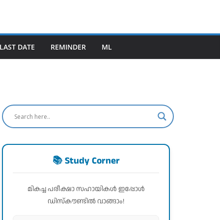
LAST DATE
REMINDER
ML
📚 Study Corner
മികച്ച പരീക്ഷാ സഹായികൾ ഇപ്പോൾ
ഡിസ്കൗണ്ടിൽ വാങ്ങാം!