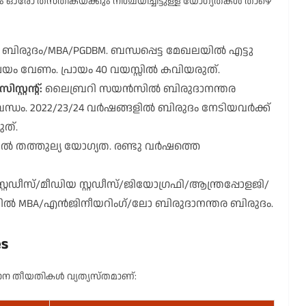
 ഓരോ തസ്തികയ്ക്കും നിശ്ചയിച്ചിട്ടുള്ള യോഗ്യതകൾ താഴെ
ബിരുദം/MBA/PGDBM. ബന്ധപ്പെട്ട മേഖലയിൽ എട്ടു
യം വേണം. പ്രായം 40 വയസ്സിൽ കവിയരുത്.
്റന്റ്:
ലൈബ്രറി സയൻസിൽ ബിരുദാനന്തര
ർബന്ധം. 2022/23/24 വർഷങ്ങളിൽ ബിരുദം നേടിയവർക്ക്
ത്.
ങ്കിൽ തത്തുല്യ യോഗ്യത. രണ്ടു വർഷത്തെ
്റഡീസ്/മീഡിയ സ്റ്റഡീസ്/ജിയോഗ്രഫി/ആന്ത്രപ്പോളജി/
കിൽ MBA/എൻജിനീയറിംഗ്/ലോ ബിരുദാനന്തര ബിരുദം.
es
ന തീയതികൾ വ്യത്യസ്തമാണ്: