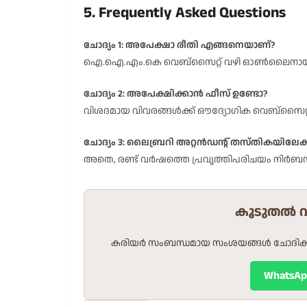
5. Frequently Asked Questions
ചോദ്യം 1: അപേക്ഷാ രീതി എങ്ങനെയാണ്?
ഐ.ഐ.എം.കെ വെബ്സൈറ്റ് വഴി ഓൺലൈനായാണ
ചോദ്യം 2: അപേക്ഷിക്കാൻ ഫീസ് ഉണ്ടോ?
വിശദമായ വിവരങ്ങൾക്ക് ഔദ്യോഗിക വെബ്സൈറ്റ
ചോദ്യം 3: ലൈബ്രറി അറ്റൻഡന്റ് തസ്തികയിലേ
അതെ, രണ്ട് വർഷത്തെ പ്രവൃത്തിപരിചയം നിർബന
കൂടുതൽ 
കരിയർ സംബന്ധമായ സംശയങ്ങൾ ചോദിക്കാൻ 
WhatsA