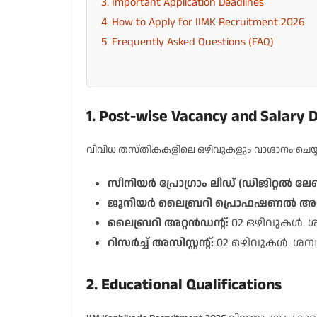
3. Important Application Deadlines
4. How to Apply for IIMK Recruitment 2026
5. Frequently Asked Questions (FAQ)
1. Post-wise Vacancy and Salary D
വിവിധ തസ്തികകളിലെ ഒഴിവുകളും വാഗ്ദാനം ചെയ്യ
സീനിയർ പ്രോഗ്രാം ലീഡ് (ഡിജിറ്റൽ ലേണ
ജൂനിയർ ലൈബ്രറി പ്രൊഫഷണൽ അസിസ്റ
ലൈബ്രറി അറ്റൻഡന്റ്:
02 ഒഴിവുകൾ. ശമ്
റിസർച്ച് അസിസ്റ്റന്റ്:
02 ഒഴിവുകൾ. ശമ്പള
2. Educational Qualifications