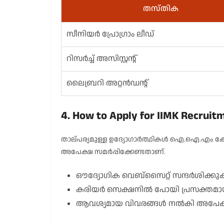
തസ്തിക
സീനിയർ പ്രോഗ്രാം ലീഡ്
റിസർച്ച് അസിസ്റ്റന്റ്
ലൈബ്രറി അറ്റൻഡന്റ്
4. How to Apply for IIMK Recruit
താല്പര്യമുള്ള ഉദ്യോഗാർത്ഥികൾ ഐ.ഐ.എം ക
അപേക്ഷ സമർപ്പിക്കേണ്ടതാണ്.
ഔദ്യോഗിക വെബ്സൈറ്റ് സന്ദർശിക്കു
കരിയർ സെക്ഷനിൽ പോയി പ്രസക്തമാ
ആവശ്യമായ വിവരങ്ങൾ നൽകി അപേക്ഷ 