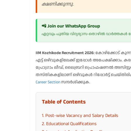
ക്ഷണിക്കുന്നു.
📲 Join our WhatsApp Group
ഏറ്റവും പുതിയ വിദ്യഭ്യാസ-തൊഴിൽ വാർത്തകൾ
IIM Kozhikode Recruitment 2026:
കോഴിക്കോട് കുന്നമംഗ
എട്ട് ഒഴിവുകളിലേക്ക് ഇപ്പോൾ അപേക്ഷിക്കാം. 
പ്രോഗ്രാം ലീഡ്, ലൈബ്രറി പ്രൊഫഷണൽ അസിസ്റ്റന്റ്,
തസ്തികകളിലാണ് ഒഴിവുകൾ റിപ്പോർട്ട് ചെയ്തിര
Career Section
സന്ദർശിക്കുക.
Table of Contents
1. Post-wise Vacancy and Salary Details
2. Educational Qualifications