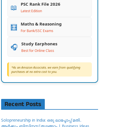
PSC Rank File 2026
📖
Latest Edition
Maths & Reasoning
🧮
For Bank/SSC Exams
Study Earphones
🎧
Best for Online Class
*As an Amazon Associate, we earn from qualifying
purchases at no extra cost to you.
Recent Posts
Solopreneurship in India: ഒരു ലാപ്ടോപ്പ് മതി..
ആർക്കും ബിസിനസ്സ് തുടങ്ങാം | Business Ideas