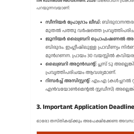
IIM Kozhikode Recruitment 2026
വിജ്ഞാപന പ്രകാരം
പറയുന്നവയാണ്:
സീനിയർ പ്രോഗ്രാം ലീഡ്:
ബിരുദാനന്തര 
മുതൽ പത്തു വർഷത്തെ പ്രവൃത്തിപരിച
ജൂനിയർ ലൈബ്രറി പ്രൊഫഷണൽ അസിസ്റ
ബിരുദം. ഇംഗ്ലീഷിലുള്ള പ്രാവീണ്യം നി
മുൻഗണന. പ്രായം 30 വയസ്സിൽ കവിയരു
ലൈബ്രറി അറ്റൻഡന്റ്:
പ്ലസ് ടു അല്ലെ
പ്രവൃത്തിപരിചയം ആവശ്യമാണ്.
റിസർച്ച് അസിസ്റ്റന്റ്:
എം.എ (കൾച്ചറൽ സ്റ
എൻവയോൺമെന്റൽ സ്റ്റഡീസ്) അല്ലെങ്
3. Important Application Deadlin
ഓരോ തസ്തികയ്ക്കും അപേക്ഷിക്കേണ്ട അവസാ