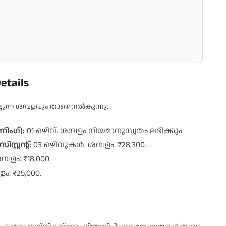
etails
ുന്ന ശമ്പളവും താഴെ നൽകുന്നു:
ിംഗ്):
01 ഒഴിവ്. ശമ്പളം നിയമാനുസൃതം ലഭിക്കും.
്റന്റ്:
03 ഒഴിവുകൾ. ശമ്പളം: ₹28,300.
പളം: ₹18,000.
ം: ₹25,000.