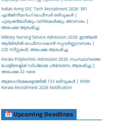
Indian Army SSC Tech Recruitment 2026: 381
എൻജിനീയറിംഗ് ഓഫീസർ ഒഴിവുകൾ |
പുരുഷൻമാർക്കും വനിതകൾക്കും അവസരം |
അപേക്ഷ ആരംഭിച്ചു
Military Nursing Service Admission 2026: ഇന്ത്യൻ
ആർമിയിൽ ഓഫീസറാകാൻ സുവർണ്ണാവസരം |
220 സീറ്റുകൾ, അപേക്ഷ ആരംഭിച്ചു
Kerala Polytechnic Admission 2026: സംസ്ഥാനത്തെ
പോളിടെക്നിക് ഡിപ്ലോമ പ്രവേശനം ആരംഭിച്ചു |
അപേക്ഷ 22 വരെ
ആരോഗ്യകേരളത്തിൽ 133 ഒഴിവുകൾ | NHM
Kerala Recruitment 2026 Notification
Upcoming Deadlines